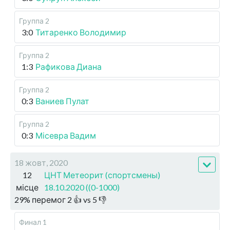
Группа 2
3:0
Титаренко Володимир
Группа 2
1:3
Рафикова Диана
Группа 2
0:3
Ваниев Пулат
Группа 2
0:3
Місевра Вадим
18 жовт, 2020
12
ЦНТ Метеорит (спортсмены)
місце
18.10.2020 ((0-1000)
29
%
перемог
2
👍 vs
5
👎
Финал 1