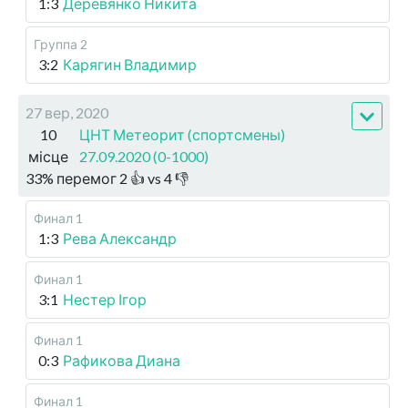
1:3
Деревянко Никита
Группа 2
3:2
Карягин Владимир
27 вер, 2020
10
ЦНТ Метеорит (спортсмены)
місце
27.09.2020 (0-1000)
33
%
перемог
2
👍 vs
4
👎
Финал 1
1:3
Рева Александр
Финал 1
3:1
Нестер Ігор
Финал 1
0:3
Рафикова Диана
Финал 1