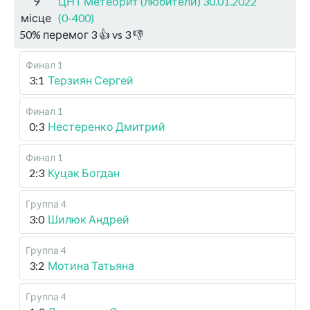
9
ЦНТ Метеорит (любители) 30.01.2022
місце
(0-400)
50
%
перемог
3
👍 vs
3
👎
Финал 1
3:1
Терзиян Сергей
Финал 1
0:3
Нестеренко Дмитрий
Финал 1
2:3
Куцак Богдан
Группа 4
3:0
Шилюк Андрей
Группа 4
3:2
Мотина Татьяна
Группа 4