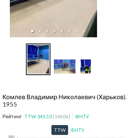
ЦНТ Метеорит (люб
Комлев Владимир Николаевич (Харьков).
1955
Рейтинг
TTW
345.53
[
14606
]
ФНТУ
TTW
ФНТУ