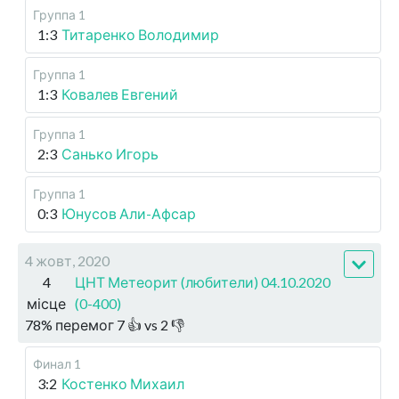
Группа 1
1:3
Титаренко Володимир
Группа 1
1:3
Ковалев Евгений
Группа 1
2:3
Санько Игорь
Группа 1
0:3
Юнусов Али-Афсар
4 жовт, 2020
4
ЦНТ Метеорит (любители) 04.10.2020
місце
(0-400)
78
%
перемог
7
👍 vs
2
👎
Финал 1
3:2
Костенко Михаил