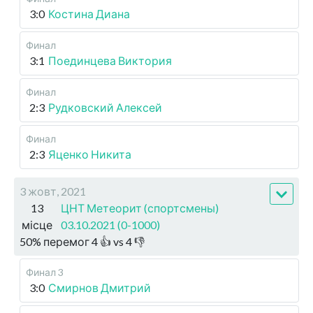
3:0
Костина Диана
Финал
3:1
Поединцева Виктория
Финал
2:3
Рудковский Алексей
Финал
2:3
Яценко Никита
3 жовт, 2021
13
ЦНТ Метеорит (спортсмены)
місце
03.10.2021 (0-1000)
50
%
перемог
4
👍 vs
4
👎
Финал 3
3:0
Смирнов Дмитрий