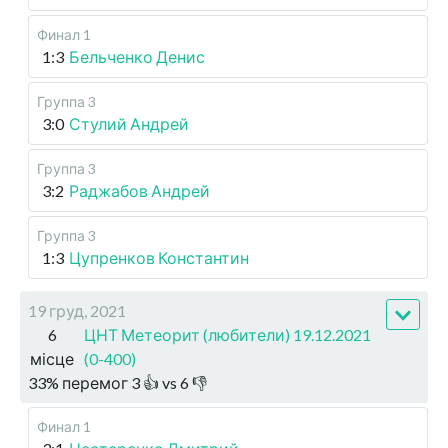
Финал 1
1:3
Бельченко Денис
Группа 3
3:0
Стулий Андрей
Группа 3
3:2
Раджабов Андрей
Группа 3
1:3
Цупренков Константин
19 груд, 2021
6
ЦНТ Метеорит (любители) 19.12.2021
місце
(0-400)
33
%
перемог
3
👍 vs
6
👎
Финал 1