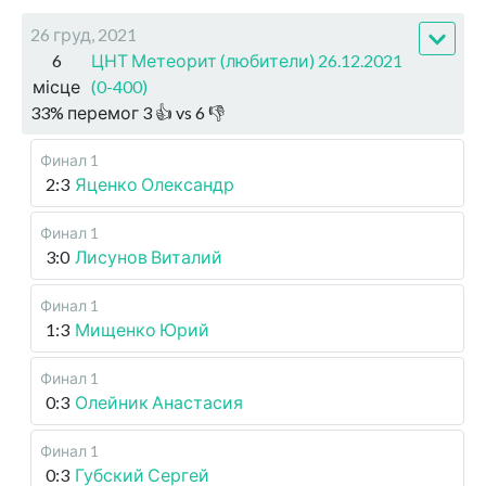
26 груд, 2021
6
ЦНТ Метеорит (любители) 26.12.2021
місце
(0-400)
33
%
перемог
3
👍 vs
6
👎
Финал 1
2:3
Яценко Олександр
Финал 1
3:0
Лисунов Виталий
Финал 1
1:3
Мищенко Юрий
Финал 1
0:3
Олейник Анастасия
Финал 1
0:3
Губский Сергей