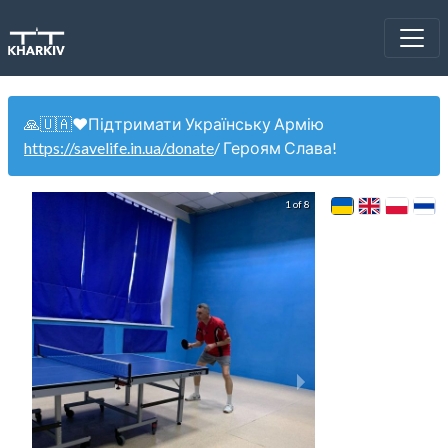
🙏🇺🇦❤️Підтримати Українську Армію
https://savelife.in.ua/donate
/ Героям Слава!
1 of 8