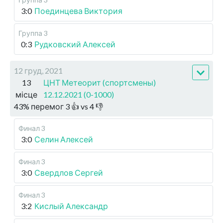
3:0
Поединцева Виктория
Группа 3
0:3
Рудковский Алексей
12 груд, 2021
13
ЦНТ Метеорит (спортсмены)
місце
12.12.2021 (0-1000)
43
%
перемог
3
👍 vs
4
👎
Финал 3
3:0
Селин Алексей
Финал 3
3:0
Свердлов Сергей
Финал 3
3:2
Кислый Александр