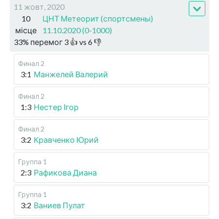
11 жовт, 2020
10
ЦНТ Метеорит (спортсмены)
місце
11.10.2020 (0-1000)
33
%
перемог
3
👍 vs
6
👎
Финал 2
3:1
Манжелей Валерий
Финал 2
1:3
Нестер Ігор
Финал 2
3:2
Кравченко Юрий
Группа 1
2:3
Рафикова Диана
Группа 1
3:2
Ваниев Пулат