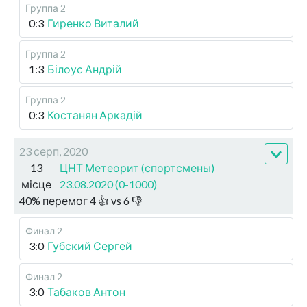
Группа 2
0:3
Гиренко Виталий
Группа 2
1:3
Білоус Андрій
Группа 2
0:3
Костанян Аркадій
23 серп, 2020
13
ЦНТ Метеорит (спортсмены)
місце
23.08.2020 (0-1000)
40
%
перемог
4
👍 vs
6
👎
Финал 2
3:0
Губский Сергей
Финал 2
3:0
Табаков Антон