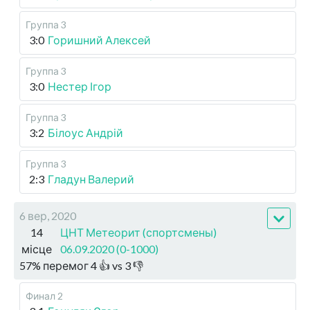
Группа 3
3:0
Горишний Алексей
Группа 3
3:0
Нестер Ігор
Группа 3
3:2
Білоус Андрій
Группа 3
2:3
Гладун Валерий
6 вер, 2020
14
ЦНТ Метеорит (спортсмены)
місце
06.09.2020 (0-1000)
57
%
перемог
4
👍 vs
3
👎
Финал 2