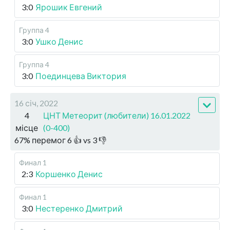
3:0
Ярошик Евгений
Группа 4
3:0
Ушко Денис
Группа 4
3:0
Поединцева Виктория
16 січ, 2022
4
ЦНТ Метеорит (любители) 16.01.2022
місце
(0-400)
67
%
перемог
6
👍 vs
3
👎
Финал 1
2:3
Коршенко Денис
Финал 1
3:0
Нестеренко Дмитрий