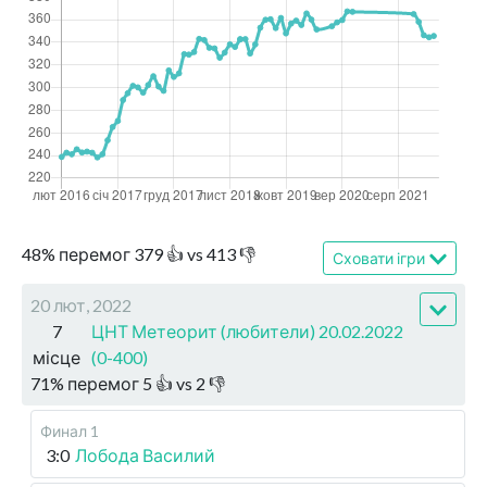
48
%
перемог
379
👍 vs
413
👎
Сховати ігри
20 лют, 2022
7
ЦНТ Метеорит (любители) 20.02.2022
місце
(0-400)
71
%
перемог
5
👍 vs
2
👎
Финал 1
3:0
Лобода Василий