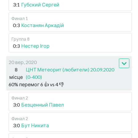
3:1
Губский Сергей
Финал 1
0:3
Костанян Аркадій
Группа 8
0:3
Нестер Ігор
20 вер, 2020
8
ЦНТ Метеорит (любители) 20.09.2020
місце
(0-400)
60
%
перемог
6
👍 vs
4
👎
Финал 2
3:0
Безценный Павел
Финал 2
3:0
Бут Никита