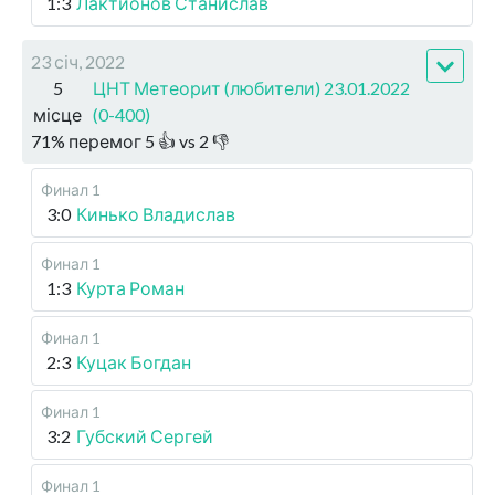
1:3
Лактионов Станислав
23 січ, 2022
5
ЦНТ Метеорит (любители) 23.01.2022
місце
(0-400)
71
%
перемог
5
👍 vs
2
👎
Финал 1
3:0
Кинько Владислав
Финал 1
1:3
Курта Роман
Финал 1
2:3
Куцак Богдан
Финал 1
3:2
Губский Сергей
Финал 1