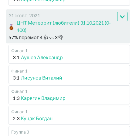
31 жовт, 2021
ЦНТ Метеорит (любители) 31.10.2021 (0-
400)
57
%
перемог
4
👍 vs
3
👎
Финал 1
3:1
Аушев Александр
Финал 1
3:1
Лисунов Виталий
Финал 1
1:3
Карягин Владимир
Финал 1
2:3
Куцак Богдан
Группа 3