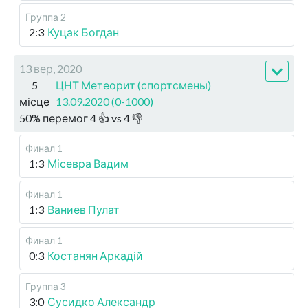
Группа 2
2:3
Куцак Богдан
13 вер, 2020
5
ЦНТ Метеорит (спортсмены)
місце
13.09.2020 (0-1000)
50
%
перемог
4
👍 vs
4
👎
Финал 1
1:3
Місевра Вадим
Финал 1
1:3
Ваниев Пулат
Финал 1
0:3
Костанян Аркадій
Группа 3
3:0
Сусидко Александр