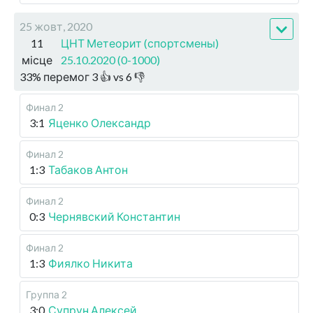
25 жовт, 2020
11
ЦНТ Метеорит (спортсмены)
місце
25.10.2020 (0-1000)
33
%
перемог
3
👍 vs
6
👎
Финал 2
3:1
Яценко Олександр
Финал 2
1:3
Табаков Антон
Финал 2
0:3
Чернявский Константин
Финал 2
1:3
Фиялко Никита
Группа 2
3:0
Супрун Алексей