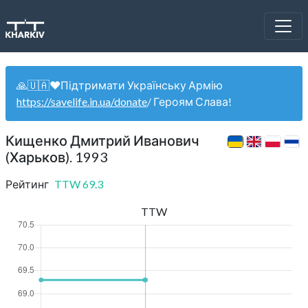
🙏🇺🇦❤️Підтримати Українську Армію
https://savelife.in.ua/donate
/ Героям Слава!
Кищенко Дмитрий Иванович
(Харьков). 1993
Рейтинг
TTW
69.3
TTW