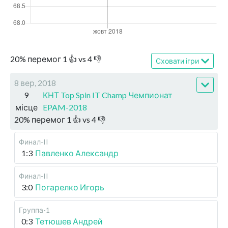
20
%
перемог
1
👍 vs
4
👎
Сховати ігри
8 вер, 2018
9
КНТ Top Spin IT Champ Чемпионат
місце
EPAM-2018
20
%
перемог
1
👍 vs
4
👎
Финал-II
1:3
Павленко Александр
Финал-II
3:0
Погарелко Игорь
Группа-1
0:3
Тетюшев Андрей