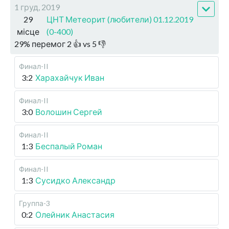
1 груд, 2019
29
ЦНТ Метеорит (любители) 01.12.2019
місце
(0-400)
29
%
перемог
2
👍 vs
5
👎
Финал-II
3:2
Харахайчук Иван
Финал-II
3:0
Волошин Сергей
Финал-II
1:3
Беспалый Роман
Финал-II
1:3
Сусидко Александр
Группа-3
0:2
Олейник Анастасия