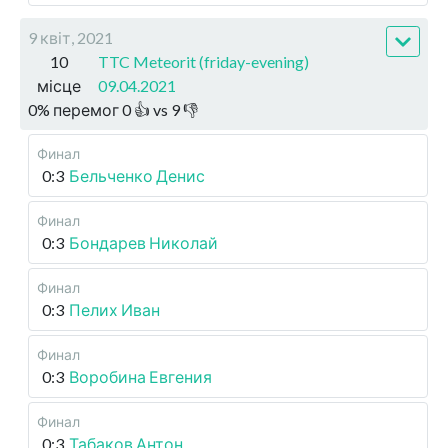
9 квіт, 2021
10
TTC Meteorit (friday-evening)
місце
09.04.2021
0
%
перемог
0
👍 vs
9
👎
Финал
0:3
Бельченко Денис
Финал
0:3
Бондарев Николай
Финал
0:3
Пелих Иван
Финал
0:3
Воробина Евгения
Финал
0:3
Табаков Антон