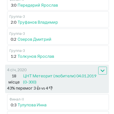
3:0
Передерий Ярослав
Группа-3
2:0
Труфанов Владимир
Группа-3
0:2
Озеров Дмитрий
Группа-3
1:2
Толкунов Ярослав
4 січ, 2020
18
ЦНТ Метеорит (любители) 04.01.2019
місце
(0-300)
43
%
перемог
3
👍 vs
4
👎
Финал-II
0:3
Тулупова Инна