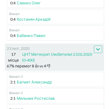
0:4
Саенко Олег
Финал
0:4
Костанян Аркадій
Финал
0:4
Бабенко Павел
23 лют, 2020
17
ЦНТ Метеорит (любители) 23.02.2020
місце
(0-400)
67
%
перемог
8
👍 vs
4
👎
Финал-II
2:1
Багмет Александр
Финал-II
2:1
Мельник Ростислав