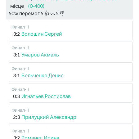
місце
(0-400)
50
%
перемог
5
👍 vs
5
👎
Финал-II
3:2
Волошин Сергей
Финал-II
3:1
Умаров Акмаль
Финал-II
3:1
Бельченко Денис
Финал-II
0:3
Игнатьев Ростислав
Финал-II
2:3
Прилуцкий Александр
Финал-II
3:2
Романец Ирина