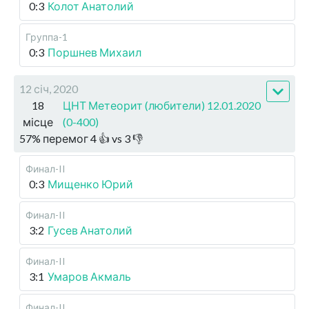
0:3
Колот Анатолий
Группа-1
0:3
Поршнев Михаил
12 січ, 2020
18
ЦНТ Метеорит (любители) 12.01.2020
місце
(0-400)
57
%
перемог
4
👍 vs
3
👎
Финал-II
0:3
Мищенко Юрий
Финал-II
3:2
Гусев Анатолий
Финал-II
3:1
Умаров Акмаль
Финал-II