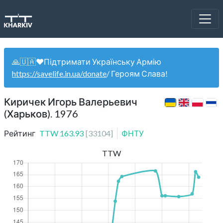
🙏🇺🇦❤️Підтримати Українську Армію
https://savelife.in.ua/donate
/ Героям Слава!
Киричек Игорь Валерьевич
(Харьков). 1976
Рейтинг
TTW
163.93
[
33104
]
ФНТУ
TTW