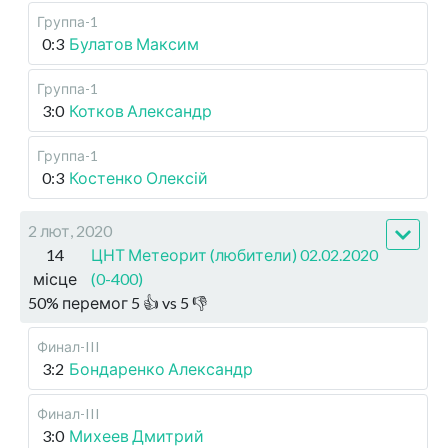
Группа-1
0:3
Булатов Максим
Группа-1
3:0
Котков Александр
Группа-1
0:3
Костенко Олексій
2 лют, 2020
14
ЦНТ Метеорит (любители) 02.02.2020
місце
(0-400)
50
%
перемог
5
👍 vs
5
👎
Финал-III
3:2
Бондаренко Александр
Финал-III
3:0
Михеев Дмитрий