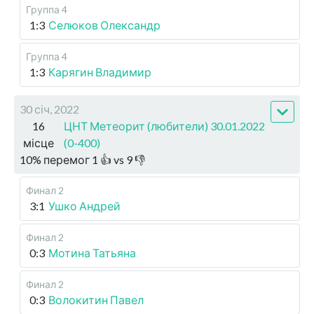
Группа 4
1:3
Селюков Олександр
Группа 4
1:3
Карягин Владимир
30 січ, 2022
16
ЦНТ Метеорит (любители) 30.01.2022
місце
(0-400)
10
%
перемог
1
👍 vs
9
👎
Финал 2
3:1
Ушко Андрей
Финал 2
0:3
Мотина Татьяна
Финал 2
0:3
Волокитин Павел