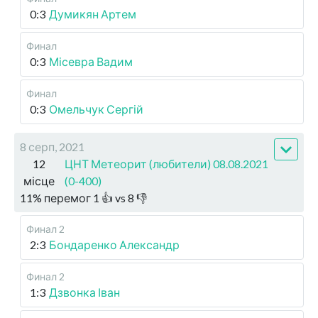
0:3
Думикян Артем
Финал
0:3
Місевра Вадим
Финал
0:3
Омельчук Сергій
8 серп, 2021
12
ЦНТ Метеорит (любители) 08.08.2021
місце
(0-400)
11
%
перемог
1
👍 vs
8
👎
Финал 2
2:3
Бондаренко Александр
Финал 2
1:3
Дзвонка Іван