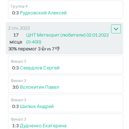
Группа 4
0:3
Рудковский Алексей
2 січ, 2022
17
ЦНТ Метеорит (любители) 02.01.2022
місце
(0-400)
30
%
перемог
3
👍 vs
7
👎
Финал 3
0:3
Свердлов Сергей
Финал 3
3:0
Волокитин Павел
Финал 3
0:3
Шилюк Андрей
Финал 3
1:3
Дудченко Екатерина