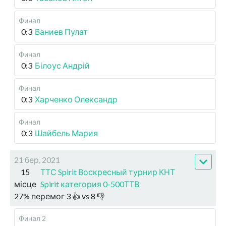
Финал
0:3
Ваниев Пулат
Финал
0:3
Білоус Андрій
Финал
0:3
Харченко Олександр
Финал
0:3
Шайбель Мария
21 бер, 2021
15
ТТС Spirit Воскресный турнир КНТ
місце
Spirit категория 0-500ТТВ
27
%
перемог
3
👍 vs
8
👎
Финал 2