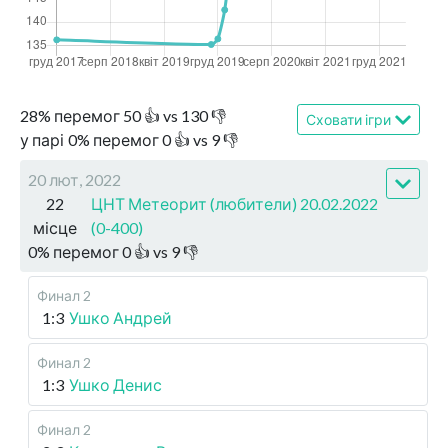
28
%
перемог
50
👍 vs
130
👎
Сховати ігри
у парі
0
%
перемог
0
👍 vs
9
👎
20 лют, 2022
22
ЦНТ Метеорит (любители) 20.02.2022
місце
(0-400)
0
%
перемог
0
👍 vs
9
👎
Финал 2
1:3
Ушко Андрей
Финал 2
1:3
Ушко Денис
Финал 2