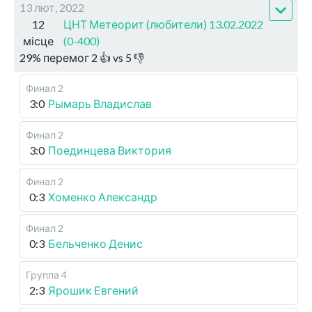
13 лют, 2022
12
ЦНТ Метеорит (любители) 13.02.2022
місце
(0-400)
29
%
перемог
2
👍 vs
5
👎
Финал 2
3:0
Рымарь Владислав
Финал 2
3:0
Поединцева Виктория
Финал 2
0:3
Хоменко Александр
Финал 2
0:3
Бельченко Денис
Группа 4
2:3
Ярошик Евгений