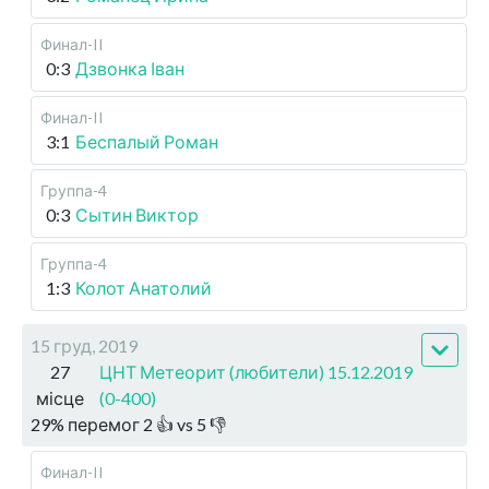
Финал-II
0:3
Дзвонка Іван
Финал-II
3:1
Беспалый Роман
Группа-4
0:3
Сытин Виктор
Группа-4
1:3
Колот Анатолий
15 груд, 2019
27
ЦНТ Метеорит (любители) 15.12.2019
місце
(0-400)
29
%
перемог
2
👍 vs
5
👎
Финал-II