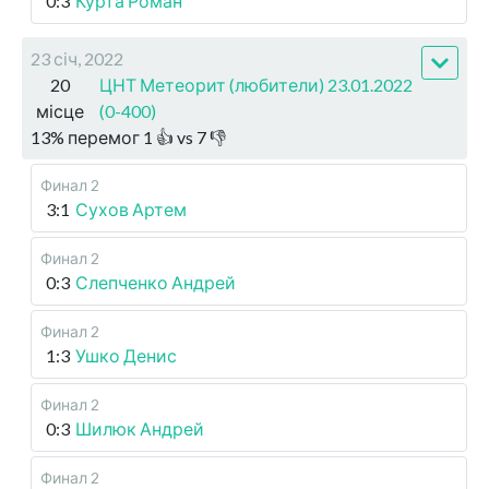
0:3
Курта Роман
23 січ, 2022
20
ЦНТ Метеорит (любители) 23.01.2022
місце
(0-400)
13
%
перемог
1
👍 vs
7
👎
Финал 2
3:1
Сухов Артем
Финал 2
0:3
Слепченко Андрей
Финал 2
1:3
Ушко Денис
Финал 2
0:3
Шилюк Андрей
Финал 2