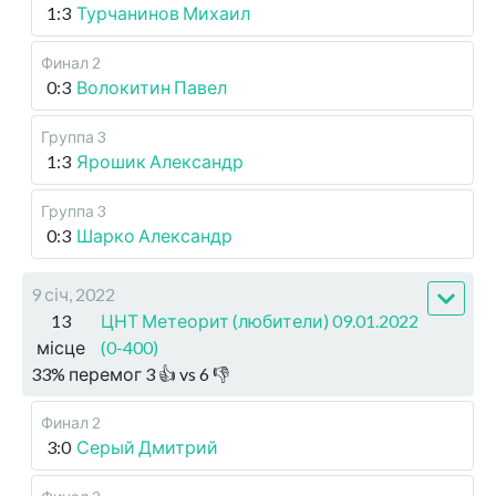
1:3
Турчанинов Михаил
Финал 2
0:3
Волокитин Павел
Группа 3
1:3
Ярошик Александр
Группа 3
0:3
Шарко Александр
9 січ, 2022
13
ЦНТ Метеорит (любители) 09.01.2022
місце
(0-400)
33
%
перемог
3
👍 vs
6
👎
Финал 2
3:0
Серый Дмитрий