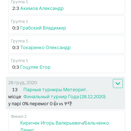
Группа 1
2:3
Акимов Александр
Группа 1
0:3
Грабский Владимир
Группа 1
0:3
Токаренко Олександр
Группа 1
0:3
Гоцуляк Єгор
28 груд, 2020
13
Парные турниры Метеорит.
місце
Финальный турнир Года (28.12.2020)
у парі
0
%
перемог
0
👍 vs
9
👎
Финал 2
Киричек Игорь Валерьевич
/
Бельченко
Денис