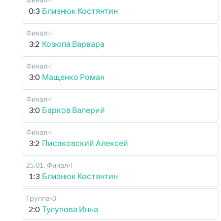
0:3
Близнюк Костянтин
Финал-I
3:2
Козюпа Варвара
Финал-I
3:0
Мащенко Роман
Финал-I
3:0
Барков Валерий
Финал-I
3:2
Писаковский Алексей
25.01
.
Финал-I
1:3
Близнюк Костянтин
Группа-3
2:0
Тулупова Инна