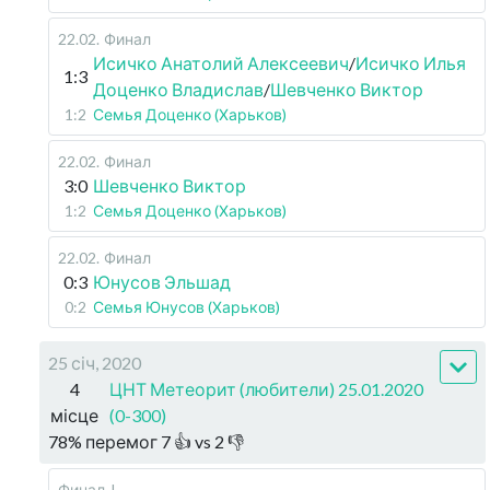
22.02
.
Финал
Исичко Анатолий Алексеевич
/
Исичко Илья
1:3
Доценко Владислав
/
Шевченко Виктор
1:2
Семья Доценко (Харьков)
22.02
.
Финал
3:0
Шевченко Виктор
1:2
Семья Доценко (Харьков)
22.02
.
Финал
0:3
Юнусов Эльшад
0:2
Семья Юнусов (Харьков)
25 січ, 2020
4
ЦНТ Метеорит (любители) 25.01.2020
місце
(0-300)
78
%
перемог
7
👍 vs
2
👎
Финал-I