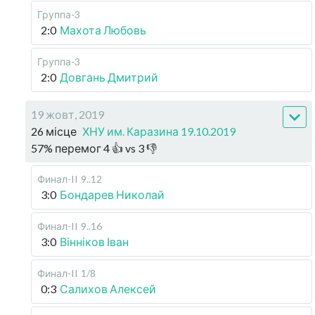
Группа-3
2:0
Махота Любовь
Группа-3
2:0
Довгань Дмитрий
19 жовт, 2019
26 місце
ХНУ им. Каразина 19.10.2019
57
%
перемог
4
👍 vs
3
👎
Финал-II
9..12
3:0
Бондарев Николай
Финал-II
9..16
3:0
Вінніков Іван
Финал-II
1/8
0:3
Салихов Алексей