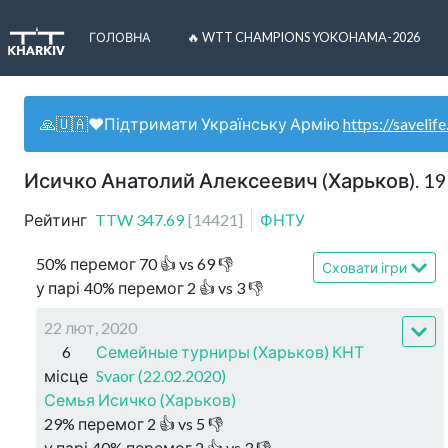
ГОЛОВНА
🔥 WTT CHAMPIONS YOKOHAMA-2026
🙏🇺🇦❤️Підтримати Українську Армію
https://savelife
Исичко Анатолий Алексеевич (Харьков). 1
Рейтинг
TTW
347.69
[
14421
]
ФНТУ
50
%
перемог
70
👍 vs
69
👎
Сховати ігри
у парі
40
%
перемог
2
👍 vs
3
👎
22 лют, 2020
6
Семейные турниры (Харьков) КНТ
місце
Svaor (22.02.2020)
Семья Исичко (Харьков)
29
%
перемог
2
👍 vs
5
👎
у парі
40
%
перемог
2
👍 vs
3
👎