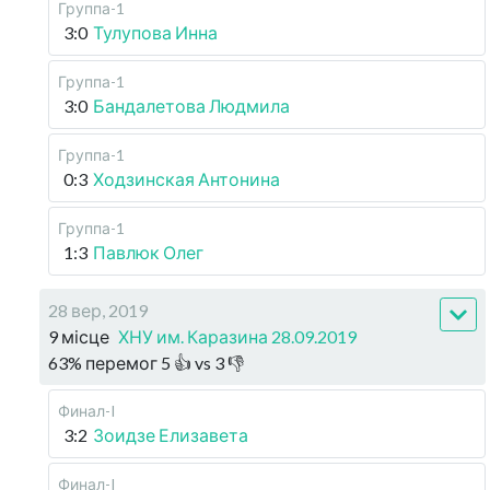
Группа-1
3:0
Тулупова Инна
Группа-1
3:0
Бандалетова Людмила
Группа-1
0:3
Ходзинская Антонина
Группа-1
1:3
Павлюк Олег
28 вер, 2019
9 місце
ХНУ им. Каразина 28.09.2019
63
%
перемог
5
👍 vs
3
👎
Финал-I
3:2
Зоидзе Елизавета
Финал-I