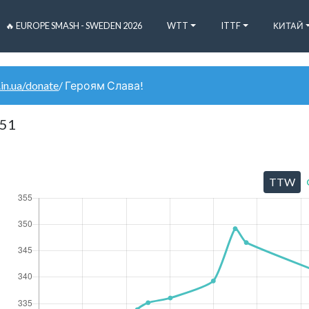
🔥 EUROPE SMASH - SWEDEN 2026
WTT
ITTF
КИТАЙ
.in.ua/donate
/ Героям Слава!
951
TTW