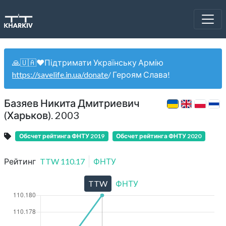
🙏🇺🇦❤️Підтримати Українську Армію
https://savelife.in.ua/donate
/ Героям Слава!
Базяев Никита Дмитриевич
(Харьков). 2003
Обсчет рейтинга ФНТУ 2019
Обсчет рейтинга ФНТУ 2020
Рейтинг
TTW
110.17
ФНТУ
TTW
ФНТУ