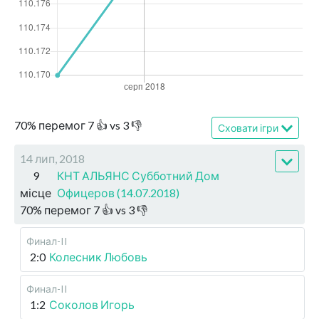
70
%
перемог
7
👍 vs
3
👎
Сховати ігри
14 лип, 2018
9
КНТ АЛЬЯНС Субботний Дом
місце
Офицеров (14.07.2018)
70
%
перемог
7
👍 vs
3
👎
Финал-II
2:0
Колесник Любовь
Финал-II
1:2
Соколов Игорь