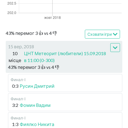
43
%
перемог
3
👍 vs
4
👎
Сховати ігри
15 вер, 2018
10
ЦНТ Метеорит (любители) 15.09.2018
місце
в 11:00 (0-300)
43
%
перемог
3
👍 vs
4
👎
Финал-I
0:3
Русин Дмитрий
Финал-I
3:2
Фомин Вадим
Финал-I
1:3
Фиялко Никита