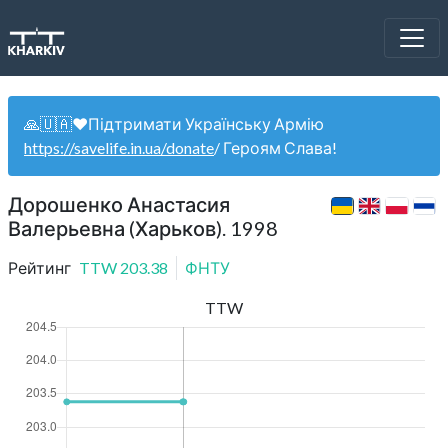
🙏🇺🇦❤️Підтримати Українську Армію
https://savelife.in.ua/donate
/ Героям Слава!
Дорошенко Анастасия
Валерьевна (Харьков). 1998
Рейтинг
TTW
203.38
ФНТУ
TTW