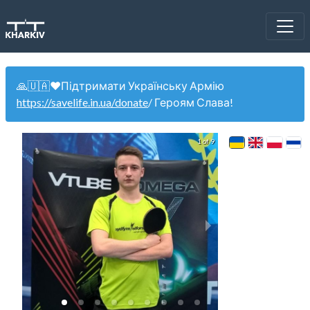
🙏🇺🇦❤️Підтримати Українську Армію
https://savelife.in.ua/donate
/ Героям Слава!
1 of 9
WinCup 29.0