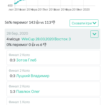
56
%
перемог
143
👍 vs
113
👎
Сховати ігри
28 бер, 2020
4 місце
WinCup 28.03.2020 Восток 3
0
%
перемог
0
👍 vs
6
👎
Финал
2 Коло
0:3
Зотов Глеб
Финал
2 Коло
0:3
Луцкий Владимир
Финал
2 Коло
1:3
Павлюк Олег
Финал
1 Коло