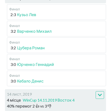
Финал
2:3
Кузьо Лев
Финал
3:2
Варченко Михаил
Финал
3:2
Цубера Роман
Финал
3:0
Юрченко Геннадий
Финал
3:0
Кебало Денис
14 лист, 2019
4 місце
WinCup 14.11.2019 Восток 4
40
%
перемог
2
👍 vs
3
👎