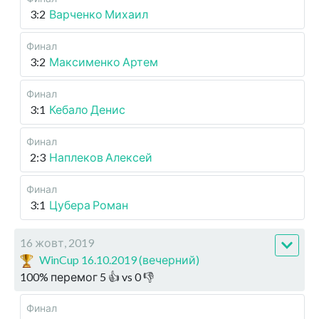
3:2
Варченко Михаил
Финал
3:2
Максименко Артем
Финал
3:1
Кебало Денис
Финал
2:3
Наплеков Алексей
Финал
3:1
Цубера Роман
16 жовт, 2019
WinCup 16.10.2019 (вечерний)
100
%
перемог
5
👍 vs
0
👎
Финал