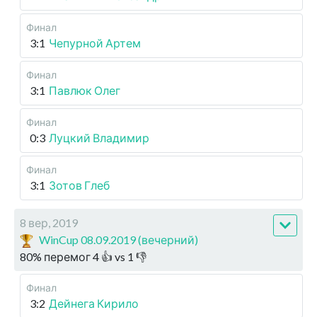
Финал
3:1
Чепурной Артем
Финал
3:1
Павлюк Олег
Финал
0:3
Луцкий Владимир
Финал
3:1
Зотов Глеб
8 вер, 2019
WinCup 08.09.2019 (вечерний)
80
%
перемог
4
👍 vs
1
👎
Финал
3:2
Дейнега Кирило