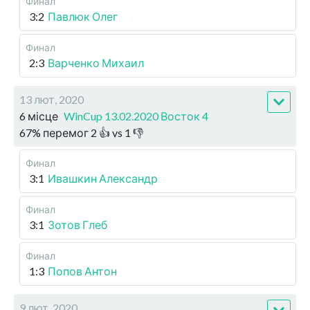
Финал
3:2
Павлюк Олег
Финал
2:3
Варченко Михаил
13 лют, 2020
6 місце
WinCup 13.02.2020 Восток 4
67
%
перемог
2
👍 vs
1
👎
Финал
3:1
Ивашкин Александр
Финал
3:1
Зотов Глеб
Финал
1:3
Попов Антон
9 лют, 2020