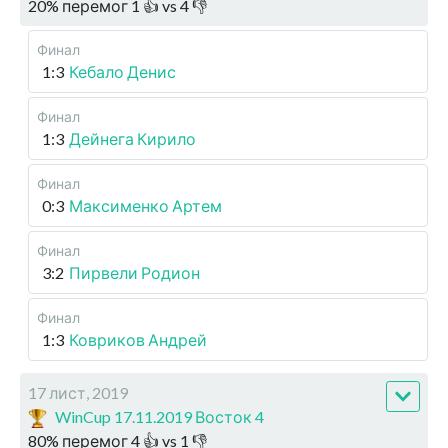
20
%
перемог
1
👍 vs
4
👎
Финал
1:3
Кебало Денис
Финал
1:3
Дейнега Кирило
Финал
0:3
Максименко Артем
Финал
3:2
Пирвели Родион
Финал
1:3
Ковриков Андрей
17 лист, 2019
WinCup 17.11.2019 Восток 4
80
%
перемог
4
👍 vs
1
👎