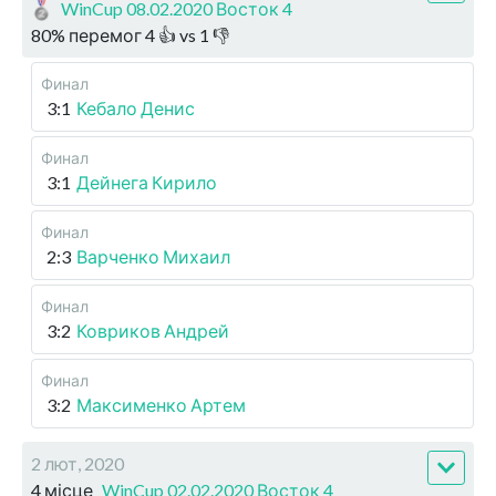
WinCup 08.02.2020 Восток 4
80
%
перемог
4
👍 vs
1
👎
Финал
3:1
Кебало Денис
Финал
3:1
Дейнега Кирило
Финал
2:3
Варченко Михаил
Финал
3:2
Ковриков Андрей
Финал
3:2
Максименко Артем
2 лют, 2020
4 місце
WinCup 02.02.2020 Восток 4