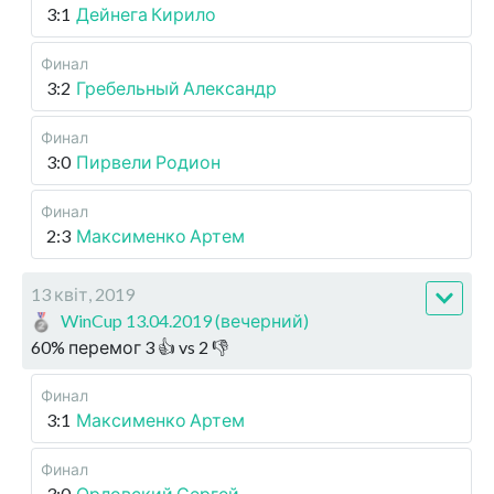
3:1
Дейнега Кирило
Финал
3:2
Гребельный Александр
Финал
3:0
Пирвели Родион
Финал
2:3
Максименко Артем
13 квіт, 2019
WinCup 13.04.2019 (вечерний)
60
%
перемог
3
👍 vs
2
👎
Финал
3:1
Максименко Артем
Финал
3:0
Орловский Сергей