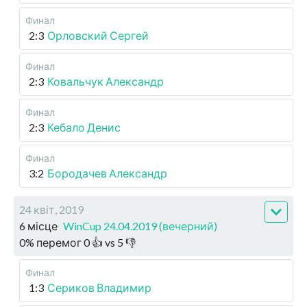
Финал
2:3
Орловский Сергей
Финал
2:3
Ковальчук Александр
Финал
2:3
Кебало Денис
Финал
3:2
Бородачев Александр
24 квіт, 2019
6 місце
WinCup 24.04.2019 (вечерний)
0
%
перемог
0
👍 vs
5
👎
Финал
1:3
Сериков Владимир