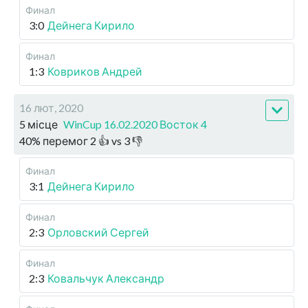
Финал
3:0
Дейнега Кирило
Финал
1:3
Ковриков Андрей
16 лют, 2020
5 місце
WinCup 16.02.2020 Восток 4
40
%
перемог
2
👍 vs
3
👎
Финал
3:1
Дейнега Кирило
Финал
2:3
Орловский Сергей
Финал
2:3
Ковальчук Александр