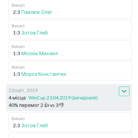
Финал
2:3
Павлюк Олег
Финал
1:3
Зотов Глеб
Финал
1:3
Мосюк Михаил
Финал
1:3
Мороз Константин
23 квіт, 2019
4 місце
WinCup 23.04.2019 (вечерний)
40
%
перемог
2
👍 vs
3
👎
Финал
2:3
Зотов Глеб