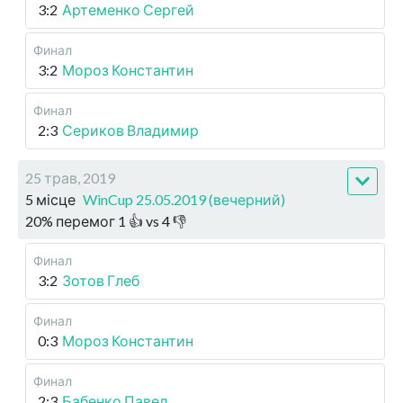
3:2
Артеменко Сергей
Финал
3:2
Мороз Константин
Финал
2:3
Сериков Владимир
25 трав, 2019
5 місце
WinCup 25.05.2019 (вечерний)
20
%
перемог
1
👍 vs
4
👎
Финал
3:2
Зотов Глеб
Финал
0:3
Мороз Константин
Финал
2:3
Бабенко Павел