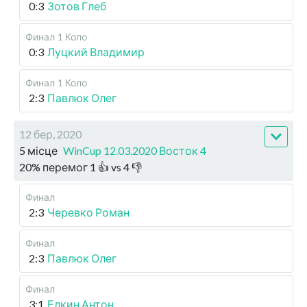
0:3
Зотов Глеб
Финал
1 Коло
0:3
Луцкий Владимир
Финал
1 Коло
2:3
Павлюк Олег
12 бер, 2020
5 місце
WinCup 12.03.2020 Восток 4
20
%
перемог
1
👍 vs
4
👎
Финал
2:3
Черевко Роман
Финал
2:3
Павлюк Олег
Финал
3:1
Елкин Антон