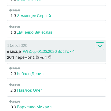
Финал
1:3
Земянцев Сергей
Финал
1:3
Дяченко Вячеслав
1 бер, 2020
6 місце
WinCup 01.03.2020 Восток 4
20
%
перемог
1
👍 vs
4
👎
Финал
2:3
Кебало Денис
Финал
2:3
Павлюк Олег
Финал
3:0
Варченко Михаил