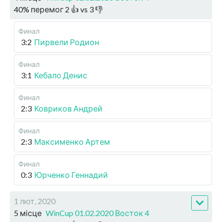
40
%
перемог
2
👍 vs
3
👎
Финал
3:2
Пирвели Родион
Финал
3:1
Кебало Денис
Финал
2:3
Ковриков Андрей
Финал
2:3
Максименко Артем
Финал
0:3
Юрченко Геннадий
1 лют, 2020
5 місце
WinCup 01.02.2020 Восток 4