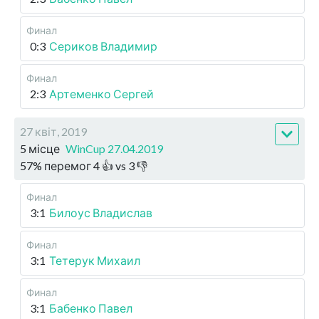
Финал
0:3
Сериков Владимир
Финал
2:3
Артеменко Сергей
27 квіт, 2019
5 місце
WinCup 27.04.2019
57
%
перемог
4
👍 vs
3
👎
Финал
3:1
Билоус Владислав
Финал
3:1
Тетерук Михаил
Финал
3:1
Бабенко Павел