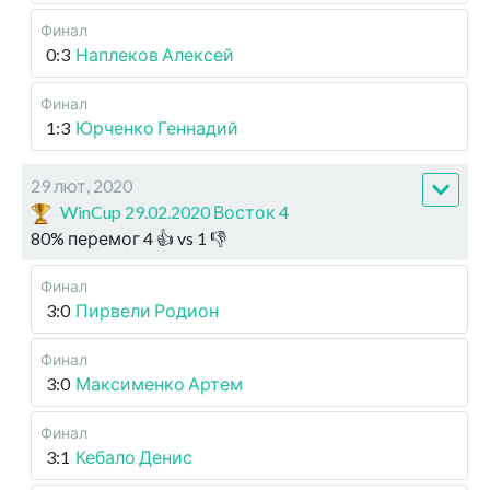
Финал
0:3
Наплеков Алексей
Финал
1:3
Юрченко Геннадий
29 лют, 2020
WinCup 29.02.2020 Восток 4
80
%
перемог
4
👍 vs
1
👎
Финал
3:0
Пирвели Родион
Финал
3:0
Максименко Артем
Финал
3:1
Кебало Денис