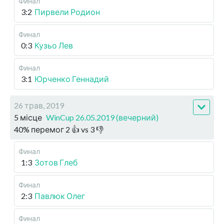
Финал
3:2
Пирвели Родион
Финал
0:3
Кузьо Лев
Финал
3:1
Юрченко Геннадий
26 трав, 2019
5 місце
WinCup 26.05.2019 (вечерний)
40
%
перемог
2
👍 vs
3
👎
Финал
1:3
Зотов Глеб
Финал
2:3
Павлюк Олег
Финал