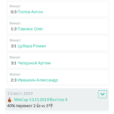
Финал
0:3
Попов Антон
Финал
1:3
Павлюк Олег
Финал
3:1
Цубера Роман
Финал
3:1
Чепурной Артем
Финал
2:3
Ивашкин Александр
13 лист, 2019
WinCup 13.11.2019 Восток 4
40
%
перемог
2
👍 vs
3
👎