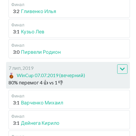
Финал
3:2
Гливенко Илья
Финал
3:1
Кузьо Лев
Финал
3:0
Пирвели Родион
7 лип, 2019
WinCup 07.07.2019 (вечерний)
80
%
перемог
4
👍 vs
1
👎
Финал
3:1
Варченко Михаил
Финал
3:1
Дейнега Кирило