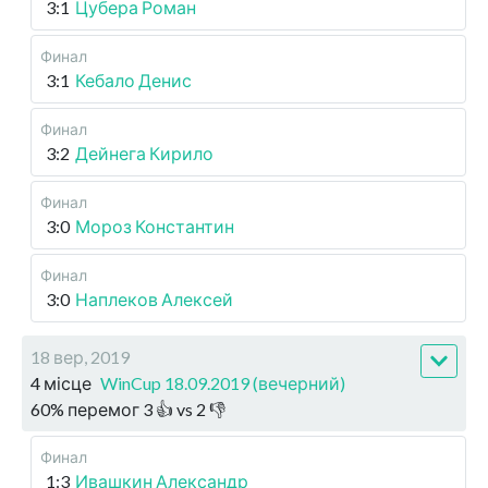
3:1
Цубера Роман
Финал
3:1
Кебало Денис
Финал
3:2
Дейнега Кирило
Финал
3:0
Мороз Константин
Финал
3:0
Наплеков Алексей
18 вер, 2019
4 місце
WinCup 18.09.2019 (вечерний)
60
%
перемог
3
👍 vs
2
👎
Финал
1:3
Ивашкин Александр