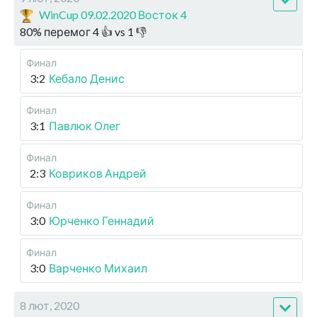
WinCup 09.02.2020 Восток 4
80
%
перемог
4
👍 vs
1
👎
Финал
3:2
Кебало Денис
Финал
3:1
Павлюк Олег
Финал
2:3
Ковриков Андрей
Финал
3:0
Юрченко Геннадий
Финал
3:0
Варченко Михаил
8 лют, 2020