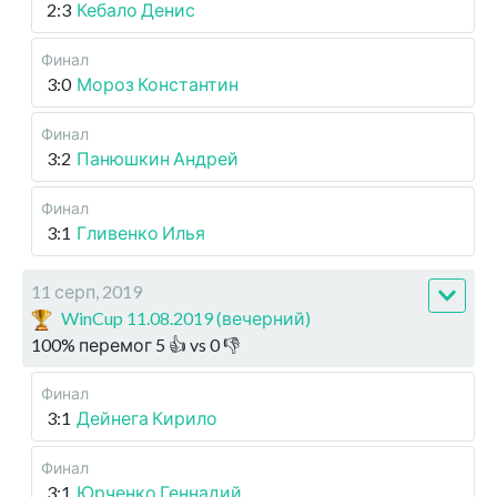
2:3
Кебало Денис
Финал
3:0
Мороз Константин
Финал
3:2
Панюшкин Андрей
Финал
3:1
Гливенко Илья
11 серп, 2019
WinCup 11.08.2019 (вечерний)
100
%
перемог
5
👍 vs
0
👎
Финал
3:1
Дейнега Кирило
Финал
3:1
Юрченко Геннадий