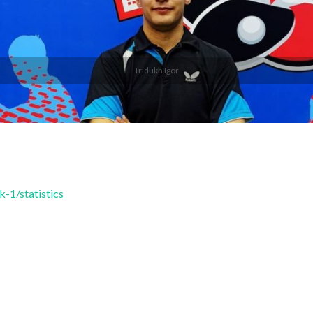
Tridukh Igor
-1/statistics