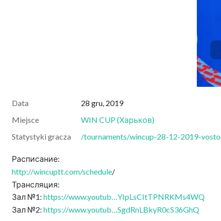
Data
28 gru, 2019
Miejsce
WIN CUP
(
Харьков
)
Statystyki gracza
/tournaments/wincup-28-12-2019-vostok
Расписание:
http://wincuptt.com/schedule
/
Трансляция:
Зал №1:
https://www.youtub…YIpLsCItTPNRKMs4WQ
Зал №2:
https://www.youtub…SgdRnLBkyR0cS36GhQ