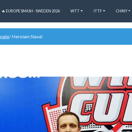
🔥 EUROPE SMASH - SWEDEN 2026
WTT
ITTF
CHINY
onate
/ Heroiam Slava!