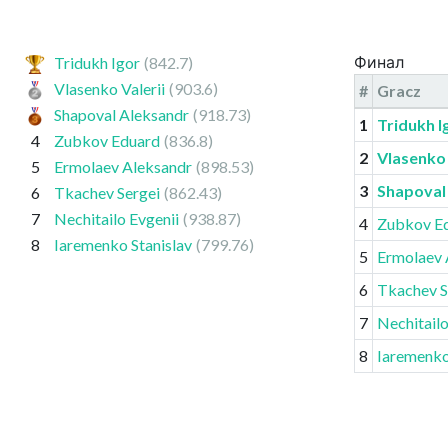
Финал
Tridukh Igor
(842.7)
Vlasenko Valerii
(903.6)
#
Gracz
Shapoval Aleksandr
(918.73)
1
Tridukh I
4
Zubkov Eduard
(836.8)
2
Vlasenko 
5
Ermolaev Aleksandr
(898.53)
3
Shapoval
6
Tkachev Sergei
(862.43)
7
Nechitailo Evgenii
(938.87)
4
Zubkov E
8
Iaremenko Stanislav
(799.76)
5
Ermolaev 
6
Tkachev S
7
Nechitailo
8
Iaremenko