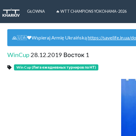
GŁOWNA
🔥 WTT CHAMPIONS YOKOHAMA-2026
🙏🇺🇦❤️Wspieraj Armię Ukraińską
https://savelife.in.ua/d
WinCup
28.12.2019 Восток 1
Win Cup (Лига ежедневных турниров по НТ)