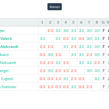
Финал
1
2
3
4
5
6
7
8
G
gor
2:3
3:2
3:0
3:1
3:2
3:0
3:0
7
Valerii
3:2
3:1
0:3
3:2
0:3
3:0
3:1
7
 Aleksandr
2:3
1:3
3:1
2:3
3:2
3:1
3:0
7
duard
0:3
3:0
1:3
3:1
3:1
2:3
3:0
7
Aleksandr
1:3
2:3
3:2
1:3
3:2
3:2
2:3
7
ergei
2:3
3:0
2:3
1:3
2:3
3:0
3:0
7
 Evgenii
0:3
0:3
1:3
3:2
2:3
0:3
3:2
7
 Stanislav
0:3
1:3
0:3
0:3
3:2
0:3
2:3
7