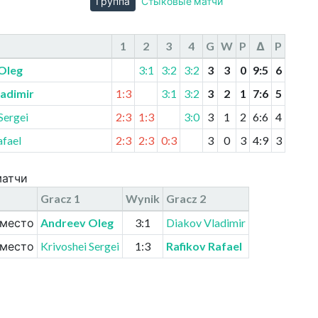
Группа
Стыковые матчи
1
2
3
4
G
W
P
Δ
P
Oleg
3:1
3:2
3:2
3
3
0
9
:
5
6
ladimir
1:3
3:1
3:2
3
2
1
7
:
6
5
Sergei
2:3
1:3
3:0
3
1
2
6
:
6
4
afael
2:3
2:3
0:3
3
0
3
4
:
9
3
матчи
Gracz
1
Wynik
Gracz
2
 место
Andreev Oleg
3:1
Diakov Vladimir
 место
Krivoshei Sergei
1:3
Rafikov Rafael