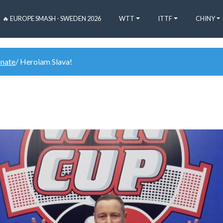
🔥 EUROPE SMASH - SWEDEN 2026
WTT
ITTF
CHINY
onate
/ Heroiam Slava!