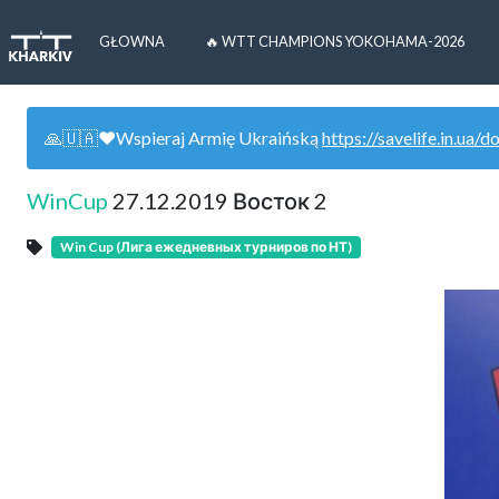
GŁOWNA
🔥 WTT CHAMPIONS YOKOHAMA-2026
🙏🇺🇦❤️Wspieraj Armię Ukraińską
https://savelife.in.ua/d
WinCup
27.12.2019 Восток 2
Win Cup (Лига ежедневных турниров по НТ)