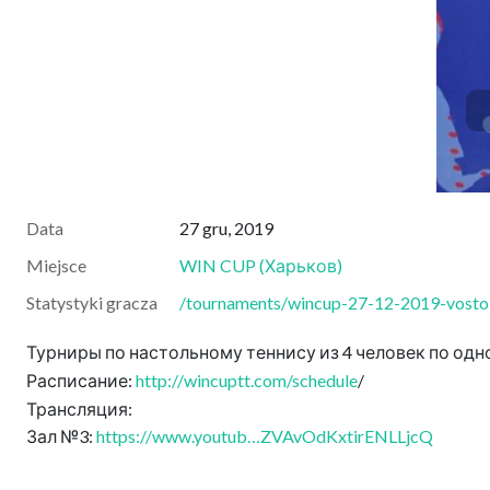
Data
27 gru, 2019
Miejsce
WIN CUP
(
Харьков
)
Statystyki gracza
/tournaments/wincup-27-12-2019-vostok
Турниры по настольному теннису из 4 человек по одно
Расписание:
http://wincuptt.com/schedule
/
Трансляция:
Зал №3:
https://www.youtub…ZVAvOdKxtirENLLjcQ