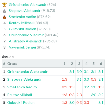
Grishchenko Aleksandr
(826)
Shapoval Aleksandr
(918.73)
Smetenko Vadim
(876.59)
4
Reutov Mikhail
(884.43)
5
Gulevskii Rodion
(769.63)
6
Chubchenko Vladimir
(681.46)
7
Alistratov Aleksandr
(796.68)
8
Vavreniuk Sergei
(895.74)
Финал
#
Gracz
1
2
3
4
5
6
1
Grishchenko Aleksandr
3:1
3:0
3:1
3:1
3:1
2
Shapoval Aleksandr
1:3
3:1
3:0
0:3
3:1
3
Smetenko Vadim
0:3
1:3
3:2
3:0
1:3
4
Reutov Mikhail
1:3
0:3
2:3
3:0
3:2
5
Gulevskii Rodion
1:3
3:0
0:3
0:3
3:1