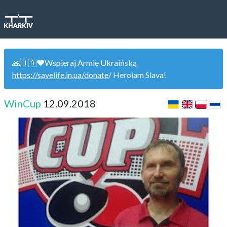
🙏🇺🇦❤️Wspieraj Armię Ukraińską
https://savelife.in.ua/donate
/ Heroiam Slava!
WinCup
12.09.2018