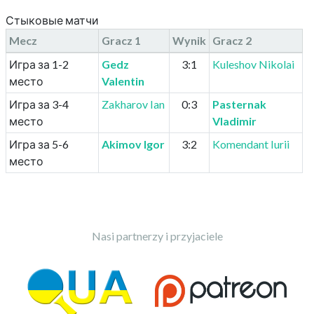
Стыковые матчи
Mecz
Gracz
1
Wynik
Gracz
2
Игра за 1-2
Gedz
3:1
Kuleshov Nikolai
место
Valentin
Игра за 3-4
Zakharov Ian
0:3
Pasternak
место
Vladimir
Игра за 5-6
Akimov Igor
3:2
Komendant Iurii
место
Nasi partnerzy i przyjaciele