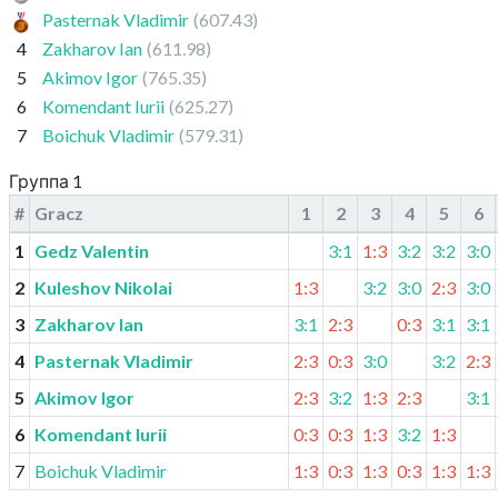
Pasternak Vladimir
(607.43)
4
Zakharov Ian
(611.98)
5
Akimov Igor
(765.35)
6
Komendant Iurii
(625.27)
7
Boichuk Vladimir
(579.31)
Группа 1
#
Gracz
1
2
3
4
5
6
1
Gedz Valentin
3:1
1:3
3:2
3:2
3:0
2
Kuleshov Nikolai
1:3
3:2
3:0
2:3
3:0
3
Zakharov Ian
3:1
2:3
0:3
3:1
3:1
4
Pasternak Vladimir
2:3
0:3
3:0
3:2
2:3
5
Akimov Igor
2:3
3:2
1:3
2:3
3:1
6
Komendant Iurii
0:3
0:3
1:3
3:2
1:3
7
Boichuk Vladimir
1:3
0:3
1:3
0:3
1:3
1:3