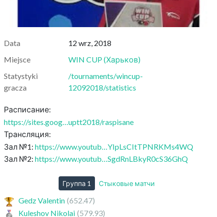
Data
12 wrz, 2018
Miejsce
WIN CUP
(
Харьков
)
Statystyki
/tournaments/wincup-
gracza
12092018/statistics
Расписание:
https://sites.goog…uptt2018/raspisane
Трансляция:
Зал №1:
https://www.youtub…YIpLsCItTPNRKMs4WQ
Зал №2:
https://www.youtub…SgdRnLBkyR0cS36GhQ
Группа 1
Стыковые матчи
Gedz Valentin
(652.47)
Kuleshov Nikolai
(579.93)