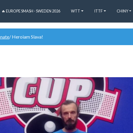
🔥 EUROPE SMASH - SWEDEN 2026
WTT
ITTF
CHINY
onate
/ Heroiam Slava!