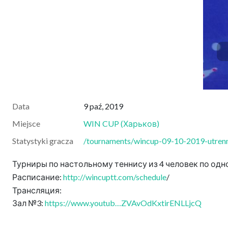
Data
9 paź, 2019
Miejsce
WIN CUP
(
Харьков
)
Statystyki gracza
/tournaments/wincup-09-10-2019-utrenni
Турниры по настольному теннису из 4 человек по одно
Расписание:
http://wincuptt.com/schedule
/
Трансляция:
Зал №3:
https://www.youtub…ZVAvOdKxtirENLLjcQ