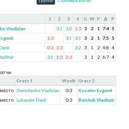
Группа
Стыковые матчи
1
2
3
4
G
W
P
Δ
P
o Vladislav
3:1
3:0
1:3
3
2
1
7
:
4
5
vgenii
1:3
3:1
3:1
3
2
1
7
:
5
5
Danil
0:3
1:3
3:2
3
1
2
4
:
8
4
ladimir
3:1
1:3
2:3
3
1
2
6
:
7
4
матчи
Gracz
1
Wynik
Gracz
2
 место
Demchenko Vladislav
0:3
Kovalev Evgenii
 место
Lukander Danil
0:3
Boichuk Vladimir