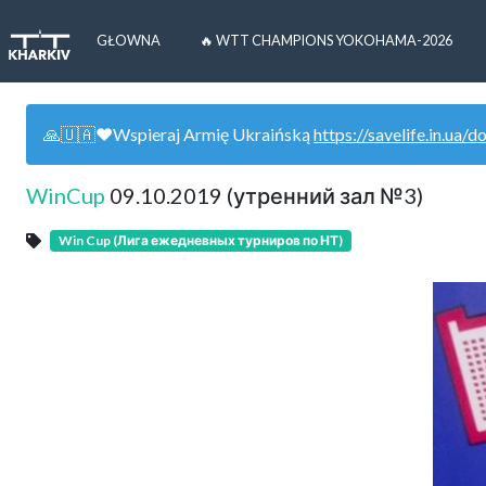
GŁOWNA
🔥 WTT CHAMPIONS YOKOHAMA-2026
🙏🇺🇦❤️Wspieraj Armię Ukraińską
https://savelife.in.ua/d
WinCup
09.10.2019 (утренний зал №3)
Win Cup (Лига ежедневных турниров по НТ)