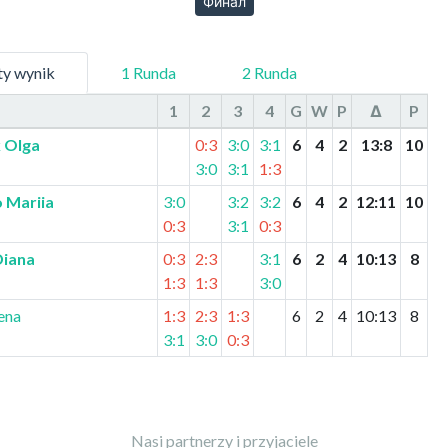
Финал
ty wynik
1 Runda
2 Runda
1
2
3
4
G
W
P
Δ
P
k Olga
0:3
3:0
3:1
6
4
2
13
:
8
10
3:0
3:1
1:3
 Mariia
3:0
3:2
3:2
6
4
2
12
:
11
10
0:3
3:1
0:3
Diana
0:3
2:3
3:1
6
2
4
10
:
13
8
1:3
1:3
3:0
ena
1:3
2:3
1:3
6
2
4
10
:
13
8
3:1
3:0
0:3
Nasi partnerzy i przyjaciele