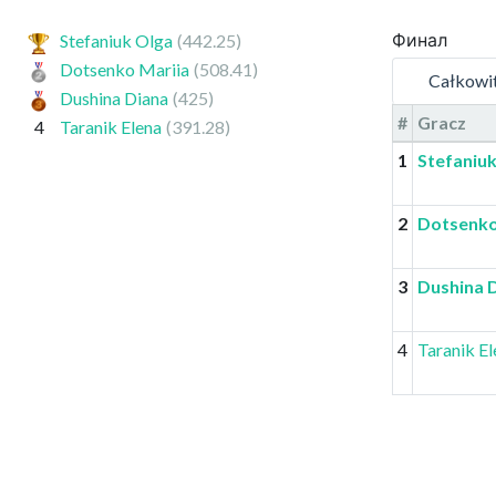
Финал
Stefaniuk Olga
(442.25)
Dotsenko Mariia
(508.41)
Całkowi
Dushina Diana
(425)
#
Gracz
4
Taranik Elena
(391.28)
1
Stefaniu
2
Dotsenko
3
Dushina 
4
Taranik El