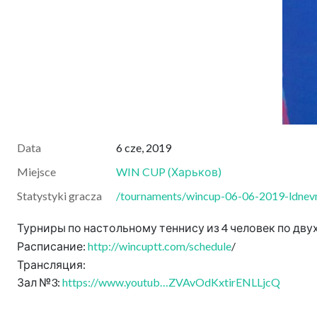
Data
6 cze, 2019
Miejsce
WIN CUP
(
Харьков
)
Statystyki gracza
/tournaments/wincup-06-06-2019-ldnevno
Турниры по настольному теннису из 4 человек по двух
Расписание:
http://wincuptt.com/schedule
/
Трансляция:
Зал №3:
https://www.youtub…ZVAvOdKxtirENLLjcQ