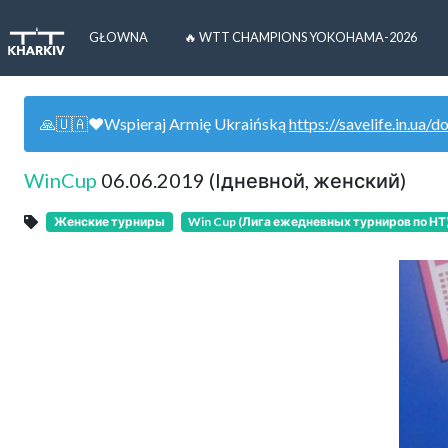
GŁOWNA
🔥 WTT CHAMPIONS YOKOHAMA-2026
🙏🇺🇦❤️Wspieraj Armię Ukraińską
https://savelife.in.ua/d
WinCup
06.06.2019 (lдневной, женский)
Женские турниры
Win Cup (Лига ежедневных турниров по НТ