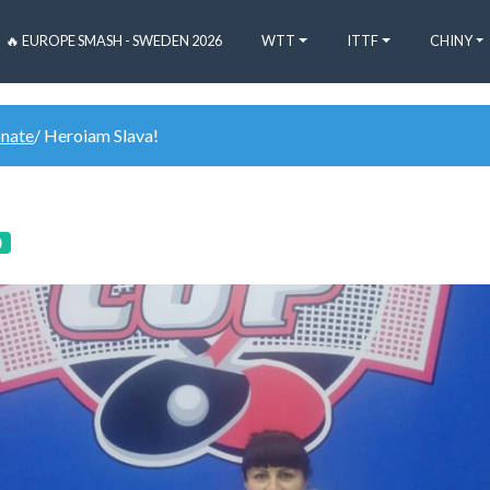
🔥 EUROPE SMASH - SWEDEN 2026
WTT
ITTF
CHINY
onate
/ Heroiam Slava!
)