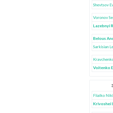
Shevtsov E
Voronov Se
Lazebnyi 
Belous An
Sarkisian L
Kravchenko 
Voitenko E
3
Fiialko Nik
Krivoshei 