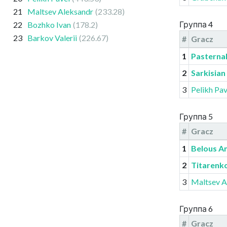
21
Maltsev Aleksandr
(233.28)
Группа 4
22
Bozhko Ivan
(178.2)
23
Barkov Valerii
(226.67)
#
Gracz
1
Pasterna
2
Sarkisian
3
Pelikh Pav
Группа 5
#
Gracz
1
Belous A
2
Titarenko
3
Maltsev A
Группа 6
#
Gracz