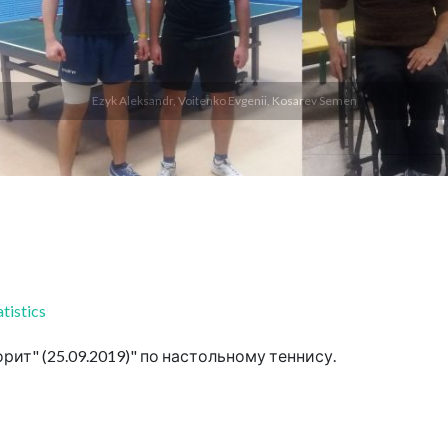
Ezyk Aleksandr, Voitenko Evgenii, Kosarev Semen
tistics
ит" (25.09.2019)" по настольному теннису.