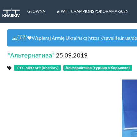
GŁOWNA
🔥 WTT CHAMPIONS YOKOHAMA-2026
🙏🇺🇦❤️Wspieraj Armię Ukraińską
https://savelife.in.ua/d
"Альтернатива"
25.09.2019
TTC Meteorit (Kharkov)
Альтернатива (турнир в Харькове)