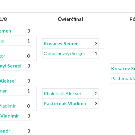
1/8
Ćwierćfinał
Pó
Semen
3
ita
1
Kosarev Semen
3
Odnoshevnyi Sergei
1
gor
0
yi Sergei
3
Kosarev 
Pasternak 
 Aleksei
3
oman
1
Khaletskii Aleksei
0
Pasternak Vladimir
3
Vladimir
0
 Vladimir
3
sandr
3