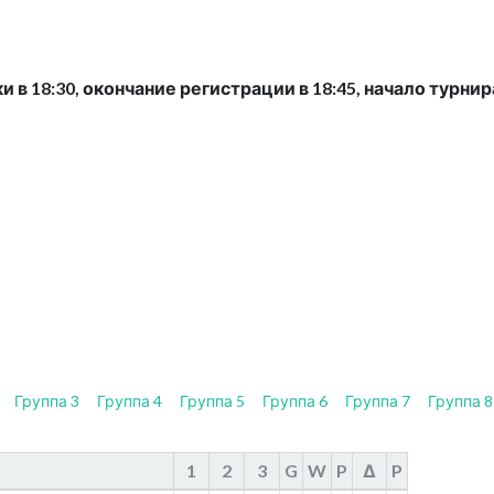
 в 18:30, окончание регистрации в 18:45, начало турнира
Группа 3
Группа 4
Группа 5
Группа 6
Группа 7
Группа 8
1
2
3
G
W
P
Δ
P