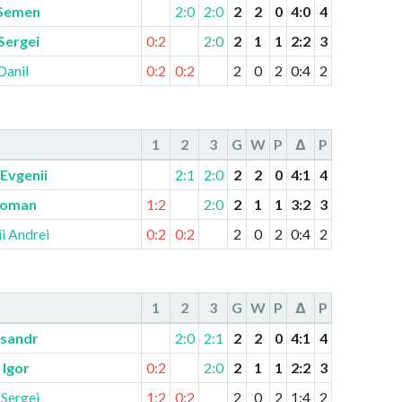
 Semen
2:0
2:0
2
2
0
4
:
0
4
Sergei
0:2
2:0
2
1
1
2
:
2
3
Danil
0:2
0:2
2
0
2
0
:
4
2
1
2
3
G
W
P
Δ
P
Evgenii
2:1
2:0
2
2
0
4
:
1
4
Roman
1:2
2:0
2
1
1
3
:
2
3
i Andrei
0:2
0:2
2
0
2
0
:
4
2
1
2
3
G
W
P
Δ
P
ksandr
2:0
2:1
2
2
0
4
:
1
4
 Igor
0:2
2:0
2
1
1
2
:
2
3
Sergei
1:2
0:2
2
0
2
1
:
4
2