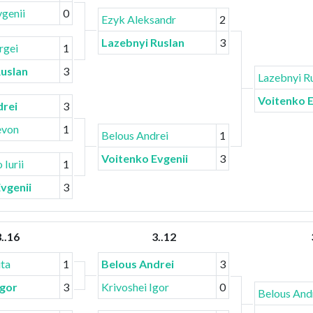
vgenii
0
Ezyk Aleksandr
2
Lazebnyi Ruslan
3
rgei
1
Ruslan
3
Lazebnyi R
Voitenko E
drei
3
evon
1
Belous Andrei
1
Voitenko Evgenii
3
Iurii
1
vgenii
3
..16
3..12
ita
1
Belous Andrei
3
Igor
3
Krivoshei Igor
0
Belous And