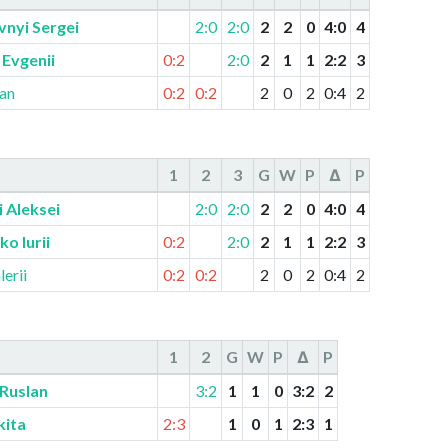
nyi Sergei
2:0
2:0
2
2
0
4
:
0
4
Evgenii
0:2
2:0
2
1
1
2
:
2
3
an
0:2
0:2
2
0
2
0
:
4
2
1
2
3
G
W
P
Δ
P
i Aleksei
2:0
2:0
2
2
0
4
:
0
4
o Iurii
0:2
2:0
2
1
1
2
:
2
3
erii
0:2
0:2
2
0
2
0
:
4
2
1
2
G
W
P
Δ
P
 Ruslan
3:2
1
1
0
3
:
2
2
kita
2:3
1
0
1
2
:
3
1