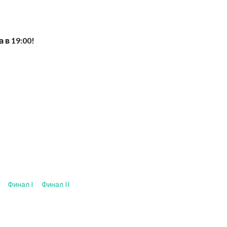
 в 19:00!
Финал I
Финал II