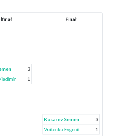
łfinał
Finał
Semen
3
Vladimir
1
Kosarev Semen
3
Voitenko Evgenii
1