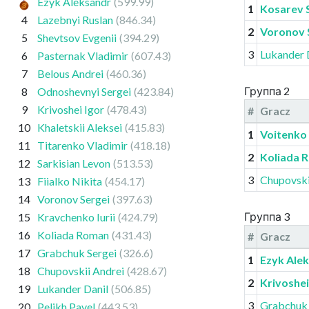
Ezyk Aleksandr
(599.99)
1
Kosarev
4
Lazebnyi Ruslan
(846.34)
2
Voronov 
5
Shevtsov Evgenii
(394.29)
3
Lukander 
6
Pasternak Vladimir
(607.43)
7
Belous Andrei
(460.36)
Группа 2
8
Odnoshevnyi Sergei
(423.84)
9
Krivoshei Igor
(478.43)
#
Gracz
10
Khaletskii Aleksei
(415.83)
1
Voitenko 
11
Titarenko Vladimir
(418.18)
2
Koliada 
12
Sarkisian Levon
(513.53)
3
Chupovski
13
Fiialko Nikita
(454.17)
14
Voronov Sergei
(397.63)
Группа 3
15
Kravchenko Iurii
(424.79)
16
Koliada Roman
(431.43)
#
Gracz
17
Grabchuk Sergei
(326.6)
1
Ezyk Ale
18
Chupovskii Andrei
(428.67)
2
Krivoshei
19
Lukander Danil
(506.85)
3
Grabchuk 
20
Pelikh Pavel
(443.53)