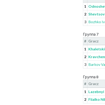
1
Odnoshev
2
Shevtsov 
3
Bozhko Iv
Группа 7
#
Gracz
1
Khaletski
2
Kravchenk
3
Barkov Val
Группа 8
#
Gracz
1
Lazebnyi
2
Fiialko Ni