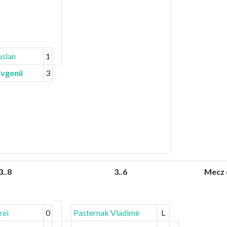
uslan
1
vgenii
3
3..8
3..6
Mecz 
rei
0
Pasternak Vladimir
L