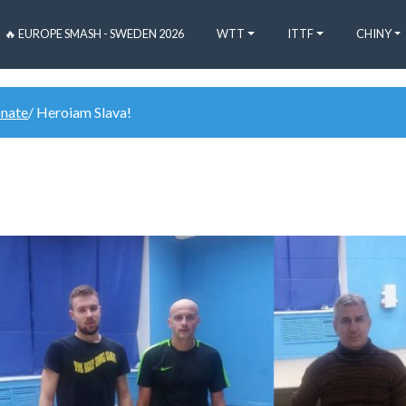
🔥 EUROPE SMASH - SWEDEN 2026
WTT
ITTF
CHINY
onate
/ Heroiam Slava!