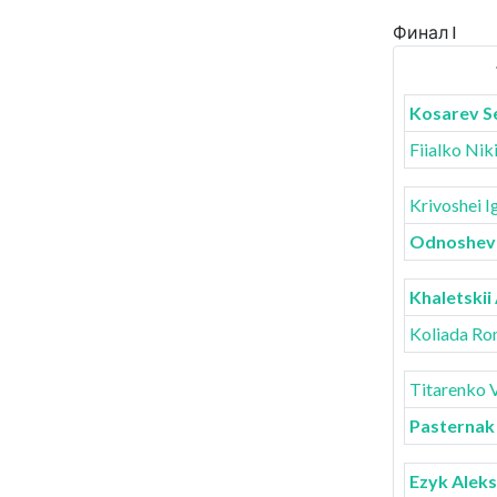
Финал I
Kosarev 
Fiialko Nik
Krivoshei I
Odnoshevn
Khaletskii
Koliada R
Titarenko 
Pasternak
Ezyk Alek