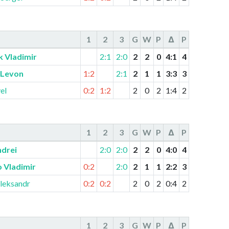
1
2
3
G
W
P
Δ
P
k Vladimir
2:1
2:0
2
2
0
4
:
1
4
 Levon
1:2
2:1
2
1
1
3
:
3
3
el
0:2
1:2
2
0
2
1
:
4
2
1
2
3
G
W
P
Δ
P
ndrei
2:0
2:0
2
2
0
4
:
0
4
 Vladimir
0:2
2:0
2
1
1
2
:
2
3
leksandr
0:2
0:2
2
0
2
0
:
4
2
1
2
3
G
W
P
Δ
P