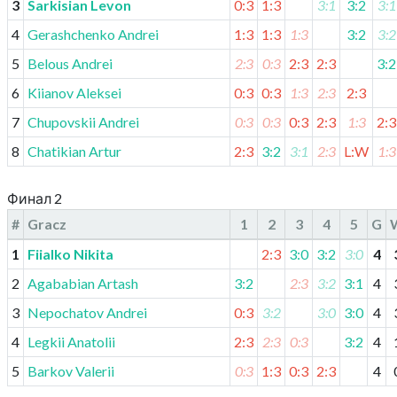
3
Sarkisian Levon
0:3
1:3
3:1
3:2
3:1
4
Gerashchenko Andrei
1:3
1:3
1:3
3:2
3:2
5
Belous Andrei
2:3
0:3
2:3
2:3
3:2
6
Kiianov Aleksei
0:3
0:3
1:3
2:3
2:3
7
Chupovskii Andrei
0:3
0:3
0:3
2:3
1:3
2:3
8
Chatikian Artur
2:3
3:2
3:1
2:3
L:W
1:3
Финал 2
#
Gracz
1
2
3
4
5
G
1
Fiialko Nikita
2:3
3:0
3:2
3:0
4
2
Agababian Artash
3:2
2:3
3:2
3:1
4
3
Nepochatov Andrei
0:3
3:2
3:0
3:0
4
4
Legkii Anatolii
2:3
2:3
0:3
3:2
4
5
Barkov Valerii
0:3
1:3
0:3
2:3
4