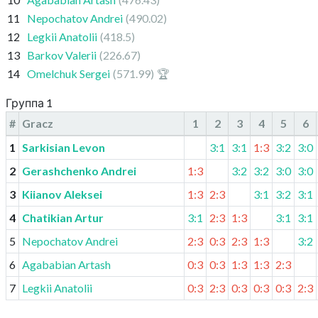
11
Nepochatov Andrei
(490.02)
12
Legkii Anatolii
(418.5)
13
Barkov Valerii
(226.67)
14
Omelchuk Sergei
(571.99)
🏆
Группа 1
#
Gracz
1
2
3
4
5
6
1
Sarkisian Levon
3:1
3:1
1:3
3:2
3:0
2
Gerashchenko Andrei
1:3
3:2
3:2
3:0
3:0
3
Kiianov Aleksei
1:3
2:3
3:1
3:2
3:1
4
Chatikian Artur
3:1
2:3
1:3
3:1
3:1
5
Nepochatov Andrei
2:3
0:3
2:3
1:3
3:2
6
Agababian Artash
0:3
0:3
1:3
1:3
2:3
7
Legkii Anatolii
0:3
2:3
0:3
0:3
0:3
2:3