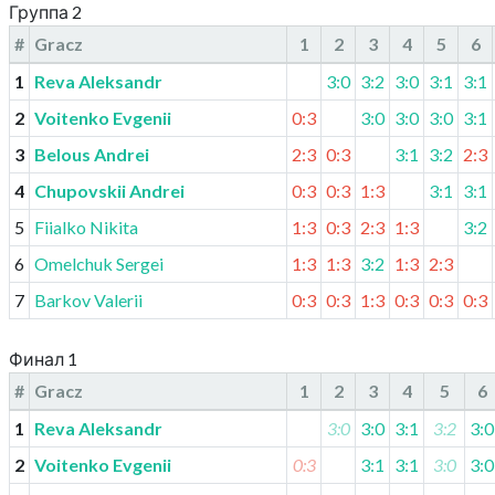
Группа 2
#
Gracz
1
2
3
4
5
6
1
Reva Aleksandr
3:0
3:2
3:0
3:1
3:1
2
Voitenko Evgenii
0:3
3:0
3:0
3:0
3:1
3
Belous Andrei
2:3
0:3
3:1
3:2
2:3
4
Chupovskii Andrei
0:3
0:3
1:3
3:1
3:1
5
Fiialko Nikita
1:3
0:3
2:3
1:3
3:2
6
Omelchuk Sergei
1:3
1:3
3:2
1:3
2:3
7
Barkov Valerii
0:3
0:3
1:3
0:3
0:3
0:3
Финал 1
#
Gracz
1
2
3
4
5
6
1
Reva Aleksandr
3:0
3:0
3:1
3:2
3:0
2
Voitenko Evgenii
0:3
3:1
3:1
3:0
3:0