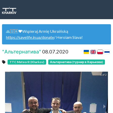
🙏🇺🇦❤️Wspieraj Armię Ukraińską
https://savelife.in.ua/donate
/ Heroiam Slava!
"Альтернатива"
08.07.2020
TTC Meteorit (Kharkov)
Альтернатива (турнир в Харькове)
1 of 2