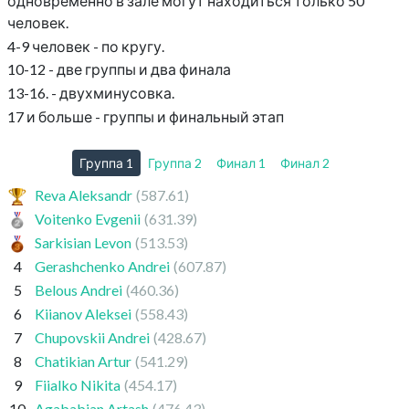
одновременно в зале могут находиться только 50
человек.
4-9 человек - по кругу.
10-12 - две группы и два финала
13-16. - двухминусовка.
17 и больше - группы и финальный этап
Группа 1
Группа 2
Финал 1
Финал 2
Reva Aleksandr
(587.61)
Voitenko Evgenii
(631.39)
Sarkisian Levon
(513.53)
4
Gerashchenko Andrei
(607.87)
5
Belous Andrei
(460.36)
6
Kiianov Aleksei
(558.43)
7
Chupovskii Andrei
(428.67)
8
Chatikian Artur
(541.29)
9
Fiialko Nikita
(454.17)
10
Agababian Artash
(476.43)