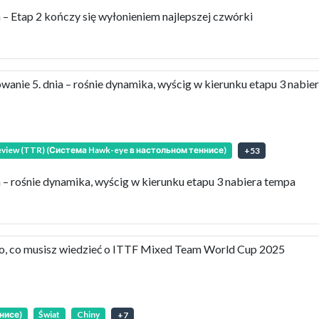
 Etap 2 kończy się wyłonieniem najlepszej czwórki
ie 5. dnia – rośnie dynamika, wyścig w kierunku etapu 3 nabie
Review (TTR) (Система Hawk-eye в настольном теннисе)
+
53
 rośnie dynamika, wyścig w kierunku etapu 3 nabiera tempa
, co musisz wiedzieć o ITTF Mixed Team World Cup 2025
нисе)
Świat
Chiny
+
7