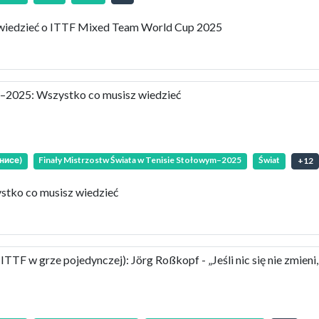
wiedzieć o ITTF Mixed Team World Cup 2025
m–2025: Wszystko co musisz wiedzieć
нисе)
Finały Mistrzostw Świata w Tenisie Stołowym–2025
Świat
+
12
stko co musisz wiedzieć
TF w grze pojedynczej): Jörg Roßkopf - „Jeśli nic się nie zmieni,