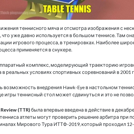
ижения теннисного мяча и отсмотра изображения с нес
 что уже давно используется в большом теннисе. Там он
зации игрового процесса, в тренировках. Наиболее широ
оцесса применяется в снукере.
ппаратный комплекс, моделирующий траекторию игрово
на в реальных условиях спортивных соревнований в 2001 г
 возможность внедрения Hawk-Eye в настольном теннисе
оде игры теннисный стол может сдвинуться и это не поз
s Review (TTR)
была впервые введена в действие в декабре 
о тенниса атлеты могут проверить решение арбитра при
налах Мирового Тура ИТТФ-2019, который проходил 12-15