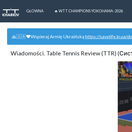
GŁOWNA
🔥 WTT CHAMPIONS YOKOHAMA-2026
🙏🇺🇦❤️Wspieraj Armię Ukraińską
https://savelife.in.ua/d
Wiadomości. Table Tennis Review (TTR) (С