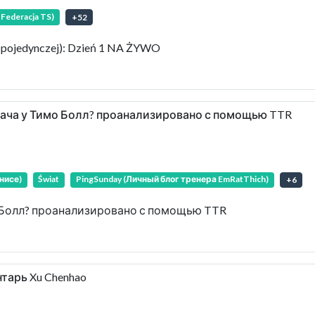
Federacja TS)
+
52
e pojedynczej): Dzień 1 NA ŻYWO
подача у Тимо Болл? проанализировано с помощью TTR
нисе)
Świat
PingSunday (Личный блог тренера EmRatThich)
+
6
мо Болл? проанализировано с помощью TTR
нтарь Xu Chenhao