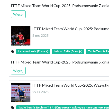
ITTF Mixed Team World Cup-2025: Podsumowanie 7. dnia –
Więcej
ITTF Mixed Team World Cup-2025: Podsumowan
5 gru 2025
Lebrun Alexis (France)
Lebrun Felix (Francja)
Table Tennis 
ITTF Mixed Team World Cup-2025: Podsumowanie 5. dnia –
Więcej
ITTF Mixed Team World Cup-2025: Wszystko
29 lis 2025
Table Tennis Review (TTR) (Система Hawk-eye в настольном тен