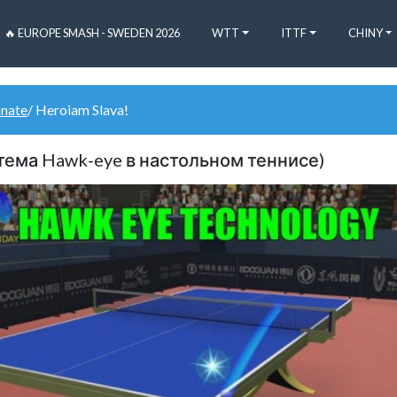
🔥 EUROPE SMASH - SWEDEN 2026
WTT
ITTF
CHINY
onate
/ Heroiam Slava!
истема Hawk-eye в настольном теннисе)