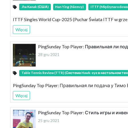
Jha Kanak (США)
Han Ying (Niemcy)
ITTF (Międzynarodowa 
ITTF Singles World Cup-2025 (Puchar Świata ITTF w grz
Więcej
PingSunday Top Player: Правильная ли 
28 gru 2021
Table Tennis Review (TTR) (Система Hawk-eye в настольном тен
PingSunday Top Player: Правильная ли подача у Ти
Więcej
PingSunday Top Player: Стиль игры и инве
25 gru 2021