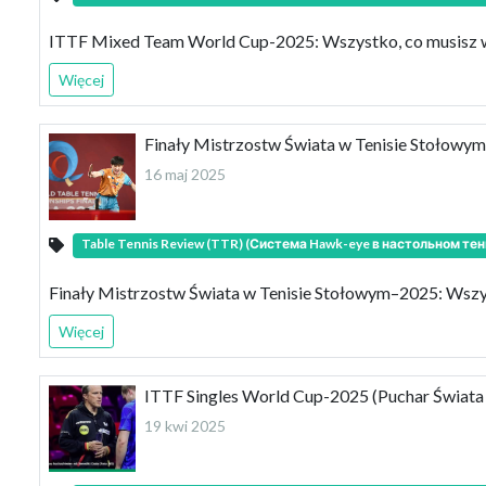
ITTF Mixed Team World Cup-2025: Wszystko, co musisz 
Więcej
Finały Mistrzostw Świata w Tenisie Stołowy
16 maj 2025
Table Tennis Review (TTR) (Система Hawk-eye в настольном тен
Finały Mistrzostw Świata w Tenisie Stołowym–2025: Wszy
Więcej
ITTF Singles World Cup-2025 (Puchar Świata IT
19 kwi 2025