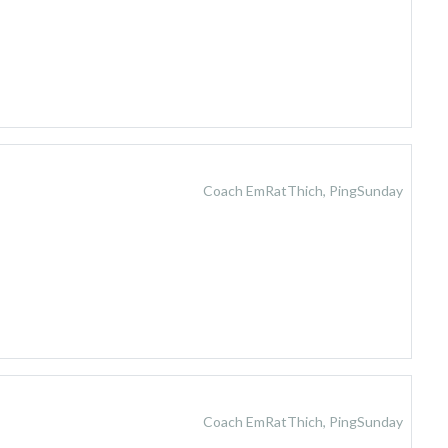
Coach EmRatThich, PingSunday
Coach EmRatThich, PingSunday