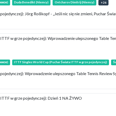
нисе)
Duda Benedikt (Niemcy)
Ovtcharov Dimitrij (Niemcy)
+
26
edynczej): Jörg Roßkopf - „Jeśli nic się nie zmieni, Puchar Świat
 ITTF w grze pojedynczej): Wprowadzenie ulepszonego Table Te
нисе)
ITTF Singles World Cup (Puchar Świata ITTF w grze pojedynczej)
Ś
 pojedynczej): Wprowadzenie ulepszonego Table Tennis Review 
a ITTF w grze pojedynczej): Dzień 1 NA ŻYWO