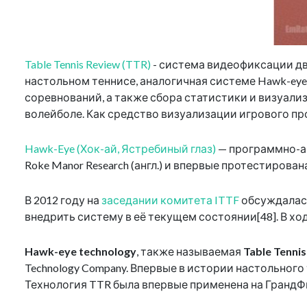
Table Tennis Review (TTR)
- система видеофиксации дв
настольном теннисе, аналогичная системе Hawk-eye,
соревнований, а также сбора статистики и визуали
волейболе. Как средство визуализации игрового пр
Hawk-Eye (Хок-ай, Ястребиный глаз)
— программно-а
Roke Manor Research (англ.) и впервые протестирова
В 2012 году на
заседании комитета ITTF
обсуждалась
внедрить систему в её текущем состоянии[48]. В х
Hawk-eye technology
, также называемая
Table Tenni
Technology Company. Впервые в истории настольног
Технология TTR была впервые применена на ГрандФи