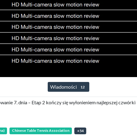
Wiadomości
12
ie 7. dnia – Etap 2 kończy się wyłonieniem najlepszej czwórki
na)
Chinese Table Tennis Association
+
54