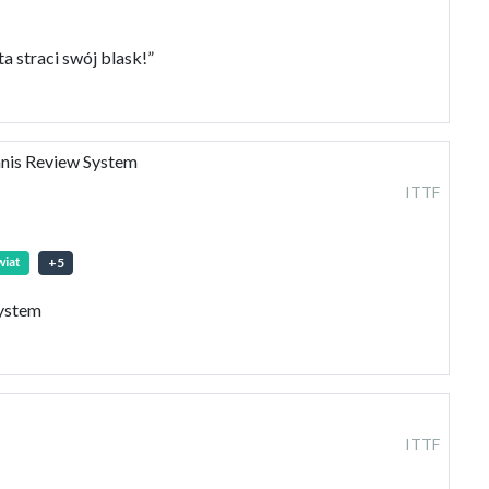
a straci swój blask!”
nnis Review System
ITTF
wiat
+
5
System
ITTF