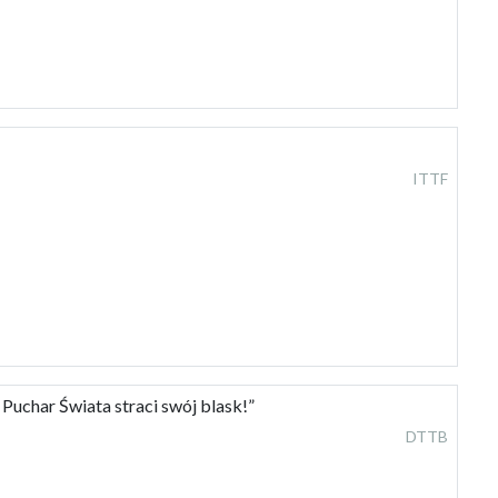
ITTF
 Puchar Świata straci swój blask!”
DTTB