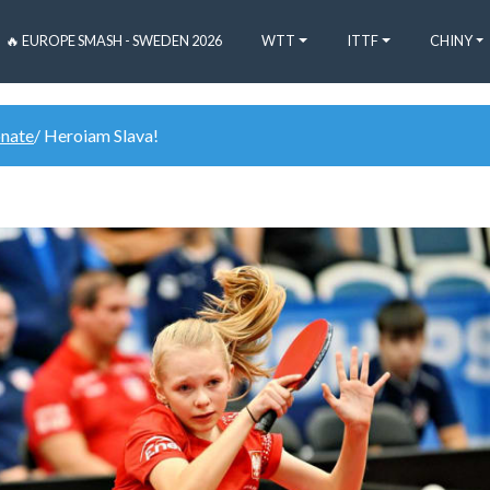
🔥 EUROPE SMASH - SWEDEN 2026
WTT
ITTF
CHINY
onate
/ Heroiam Slava!