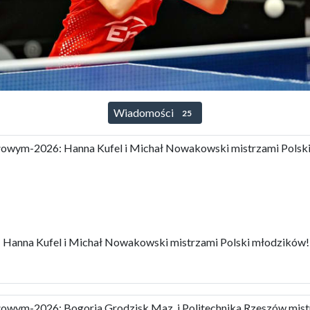
Wiadomości
25
ołowym-2026: Hanna Kufel i Michał Nowakowski mistrzami Polsk
 Hanna Kufel i Michał Nowakowski mistrzami Polski młodzików!
łowym-2026: Bogoria Grodzisk Maz. i Politechnika Rzeszów mist