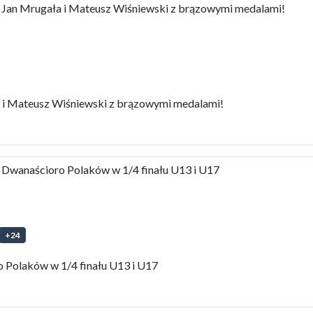
an Mrugała i Mateusz Wiśniewski z brązowymi medalami!
i Mateusz Wiśniewski z brązowymi medalami!
wanaścioro Polaków w 1/4 finału U13 i U17
+
24
Polaków w 1/4 finału U13 i U17