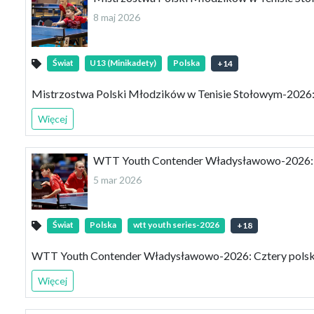
8 maj 2026
Świat
U13 (Minikadety)
Polska
+
14
Mistrzostwa Polski Młodzików w Tenisie Stołowym-2026: 
Więcej
WTT Youth Contender Władysławowo-2026: Cz
5 mar 2026
Świat
Polska
wtt youth series-2026
+
18
WTT Youth Contender Władysławowo-2026: Cztery polskie
Więcej