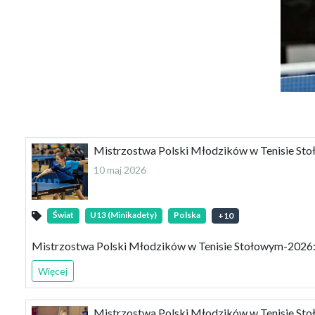
Mistrzostwa Polski Młodzików w Tenisie St
10 maj 2026
Świat
U13 (Minikadety)
Polska
+
10
Mistrzostwa Polski Młodzików w Tenisie Stołowym-2026:
Więcej
Mistrzostwa Polski Młodzików w Tenisie Sto