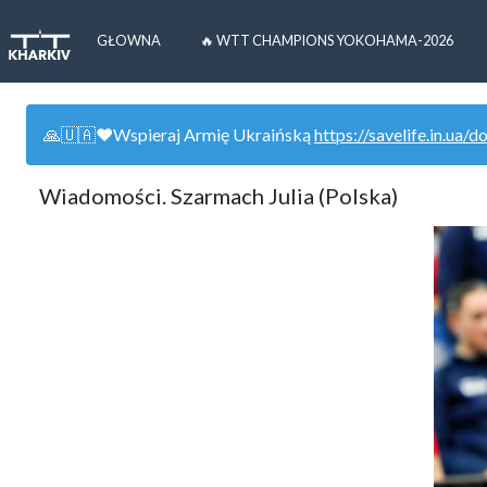
GŁOWNA
🔥 WTT CHAMPIONS YOKOHAMA-2026
🙏🇺🇦❤️Wspieraj Armię Ukraińską
https://savelife.in.ua/d
Wiadomości. Szarmach Julia (Polska)