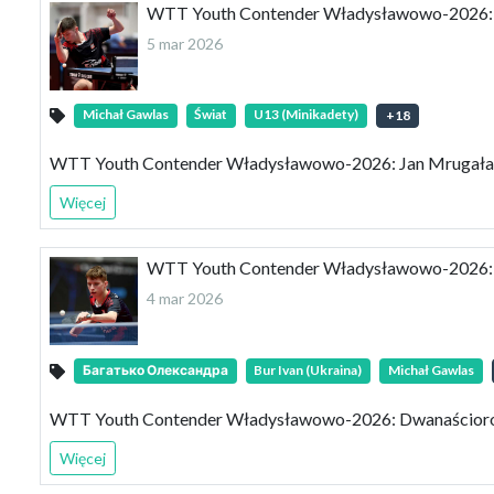
WTT Youth Contender Władysławowo-2026: J
5 mar 2026
Michał Gawlas
Świat
U13 (Minikadety)
+
18
WTT Youth Contender Władysławowo-2026: Jan Mrugała 
Więcej
WTT Youth Contender Władysławowo-2026: D
4 mar 2026
Багатько Олександра
Bur Ivan (Ukraina)
Michał Gawlas
WTT Youth Contender Władysławowo-2026: Dwanaścioro 
Więcej