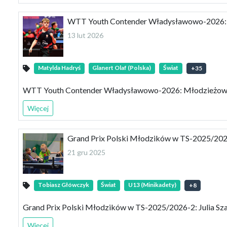
WTT Youth Contender Władysławowo-2026:
13 lut 2026
Matylda Hadryś
Glanert Olaf (Polska)
Świat
+
35
WTT Youth Contender Władysławowo-2026: Młodzieżow
Więcej
Grand Prix Polski Młodzików w TS-2025/2026-
21 gru 2025
Tobiasz Główczyk
Świat
U13 (Minikadety)
+
8
Grand Prix Polski Młodzików w TS-2025/2026-2: Julia Sza
Więcej