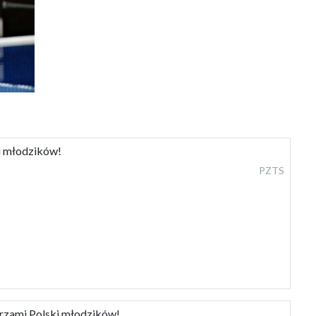
i młodzików!
PZTS
rzami Polski młodzików!