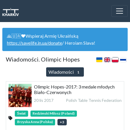
🙏🇺🇦❤️Wspieraj Armię Ukraińską
https://savelife.in.ua/donate
/ Heroiam Slava!
Wiadomości. Olimpic Hopes
Wiadomości
1
Olimpic Hopes-2017: 3 medale młodych
Biało-Czerwonych
20 lis 2017
Polish Table Tennis Federation
Świat
Redzimski Milosz (Poland)
Brzyska Anna (Polska)
+
3