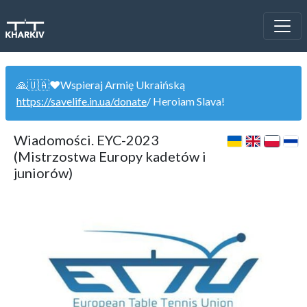
🙏🇺🇦❤️Wspieraj Armię Ukraińską
https://savelife.in.ua/donate
/ Heroiam Slava!
Wiadomości. EYC-2023
(Mistrzostwa Europy kadetów i
juniorów)