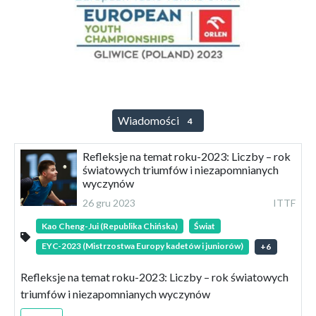
Wiadomości
4
Refleksje na temat roku-2023: Liczby – rok
światowych triumfów i niezapomnianych
wyczynów
26 gru 2023
ITTF
Kao Cheng-Jui (Republika Chińska)
Świat
EYC-2023 (Mistrzostwa Europy kadetów i juniorów)
+
6
Refleksje na temat roku-2023: Liczby – rok światowych
triumfów i niezapomnianych wyczynów