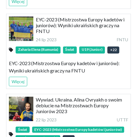
Więcej
EYC-2023 (Mistrzostwa Europy kadetów i
juniorów): Wyniki ukraińskich graczy na
FNTU
24 lip 2023
FNTU
Zaharia Elena (Rumunia)
Świat
U19 (Junior)
+
22
EYC-2023 (Mistrzostwa Europy kadetów i juniorów):
Wyniki ukraińskich graczy na FNTU
Więcej
Wywiad. Ukraina. Alina Ovryakh o swoim
debiucie na Mistrzostwach Europy
Juniorów 2023
22 lip 2023
UTTF
Świat
EYC-2023 (Mistrzostwa Europy kadetów i juniorów)