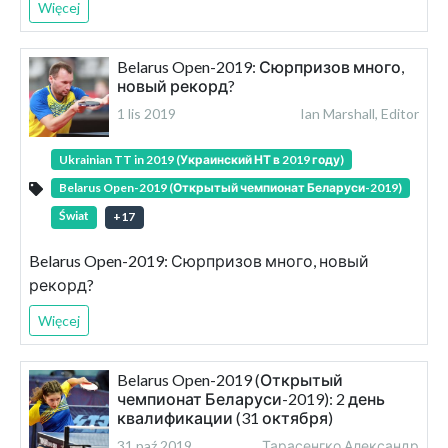
Więcej
Belarus Open-2019: Сюрпризов много,
новый рекорд?
1 lis 2019
Ian Marshall, Editor
Ukrainian TT in 2019 (Украинский НТ в 2019 году)
Belarus Open-2019 (Открытый чемпионат Беларуси-2019)
Świat
+
17
Belarus Open-2019: Сюрпризов много, новый
рекорд?
Więcej
Belarus Open-2019 (Открытый
чемпионат Беларуси-2019): 2 день
квалификации (31 октября)
31 paź 2019
Тарасенгко Александр