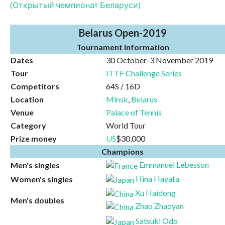
(Открытый чемпионат Беларуси)
Belarus Open-2019
Tournament information
Dates
30 October-3 November 2019
Tour
ITTF Challenge Series
Competitors
64S / 16D
Location
Minsk
,
Belarus
Venue
Palace of Tennis
Category
World Tour
Prize money
US
$30,000
Champions
Emmanuel Lebesson
Men's singles
Hina Hayata
Women's singles
Xu Haidong
Men's doubles
Zhao Zhaoyan
Satsuki Odo