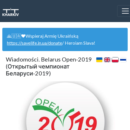
🙏🇺🇦❤️Wspieraj Armię Ukraińską
https://savelife.in.ua/donate
/ Heroiam Slava!
Wiadomości. Belarus Open-2019
(Открытый чемпионат
Беларуси-2019)