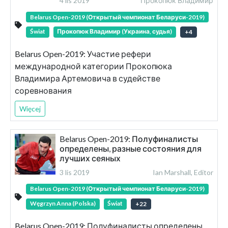
4 lis 2019
Прокопюк Владимир
Belarus Open-2019 (Открытый чемпионат Беларуси-2019)
Świat
Прокопюк Владимир (Украина, судья)
+
4
Belarus Open-2019: Участие рефери
международной категории Прокопюка
Владимира Артемовича в судействе
соревнования
Więcej
Belarus Open-2019: Полуфиналисты
определены, разные состояния для
лучших сеяных
3 lis 2019
Ian Marshall, Editor
Belarus Open-2019 (Открытый чемпионат Беларуси-2019)
Węgrzyn Anna (Polska)
Świat
+
22
Belarus Open-2019: Полуфиналисты определены,