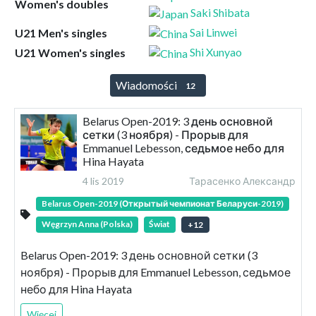
Women's doubles
Saki Shibata
Sai Linwei
U21 Men's singles
Shi Xunyao
U21 Women's singles
Wiadomości
12
Belarus Open-2019: 3 день основной
сетки (3 ноября) - Прорыв для
Emmanuel Lebesson, седьмое небо для
Hina Hayata
4 lis 2019
Тарасенко Александр
Belarus Open-2019 (Открытый чемпионат Беларуси-2019)
Węgrzyn Anna (Polska)
Świat
+
12
Belarus Open-2019: 3 день основной сетки (3
ноября) - Прорыв для Emmanuel Lebesson, седьмое
небо для Hina Hayata
Więcej