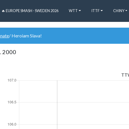
🔥 EUROPE SMASH - SWEDEN 2026
WTT
ITTF
CHINY
onate
/ Heroiam Slava!
. 2000
TT