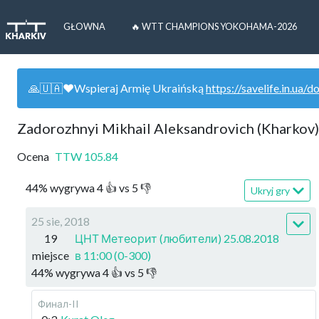
GŁOWNA
🔥 WTT CHAMPIONS YOKOHAMA-2026
🙏🇺🇦❤️Wspieraj Armię Ukraińską
https://savelife.in.ua/d
Zadorozhnyi Mikhail Aleksandrovich (Kharkov)
Ocena
TTW
105.84
44
%
wygrywa
4
👍 vs
5
👎
Ukryj gry
25 sie, 2018
19
ЦНТ Метеорит (любители) 25.08.2018
miejsce
в 11:00 (0-300)
44
%
wygrywa
4
👍 vs
5
👎
Финал-II