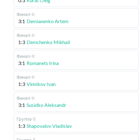
0:3
Kurat Oleg
Финал-II
3:1
Demianenko Artem
Финал-II
1:3
Demchenko Mikhail
Финал-II
3:1
Romanets Irina
Финал-II
1:3
Vinnikov Ivan
Финал-II
3:1
Susidko Aleksandr
Группа-5
1:3
Shapovalov Vladislav
Группа-5