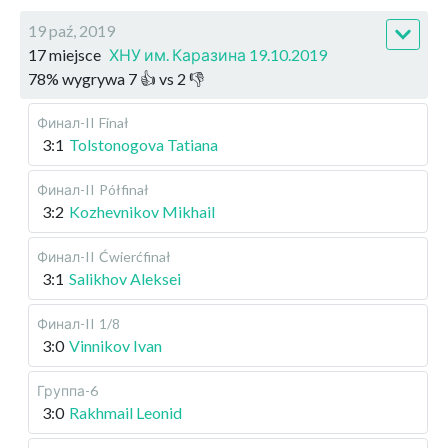
19 paź, 2019
17 miejsce
ХНУ им. Каразина 19.10.2019
78
%
wygrywa
7
👍 vs
2
👎
Финал-II
Finał
3:1
Tolstonogova Tatiana
Финал-II
Półfinał
3:2
Kozhevnikov Mikhail
Финал-II
Ćwierćfinał
3:1
Salikhov Aleksei
Финал-II
1/8
3:0
Vinnikov Ivan
Группа-6
3:0
Rakhmail Leonid