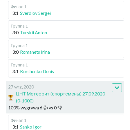
Финал 1
3:1
Sverdlov Sergei
Группа 1
3:0
Turskii Anton
Группа 1
3:0
Romanets Irina
Группа 1
3:1
Korshenko Denis
27 wrz, 2020
ЦНТ Метеорит (спортсмены) 27.09.2020
(0-1000)
100
%
wygrywa
6
👍 vs
0
👎
Финал 1
3:1
Sanko Igor