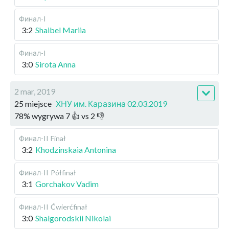
Финал-I
3:2
Shaibel Mariia
Финал-I
3:0
Sirota Anna
2 mar, 2019
25 miejsce
ХНУ им. Каразина 02.03.2019
78
%
wygrywa
7
👍 vs
2
👎
Финал-II
Finał
3:2
Khodzinskaia Antonina
Финал-II
Półfinał
3:1
Gorchakov Vadim
Финал-II
Ćwierćfinał
3:0
Shalgorodskii Nikolai