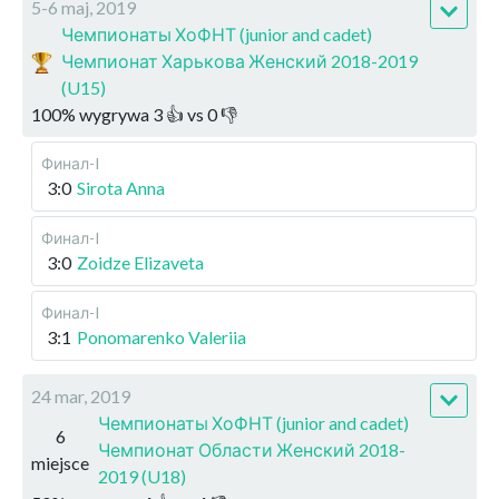
5-6 maj, 2019
Чемпионаты ХоФНТ (junior and cadet)
Чемпионат Харькова Женский 2018-2019
(U15)
100
%
wygrywa
3
👍 vs
0
👎
Финал-I
3:0
Sirota Anna
Финал-I
3:0
Zoidze Elizaveta
Финал-I
3:1
Ponomarenko Valeriia
24 mar, 2019
Чемпионаты ХоФНТ (junior and cadet)
6
Чемпионат Области Женский 2018-
miejsce
2019 (U18)