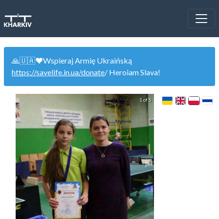
🙏🇺🇦❤️Wspieraj Armię Ukraińską
https://savelife.in.ua/donate
/ Heroiam Slava!
1 of 5
ЦНТ Метеорит (люб