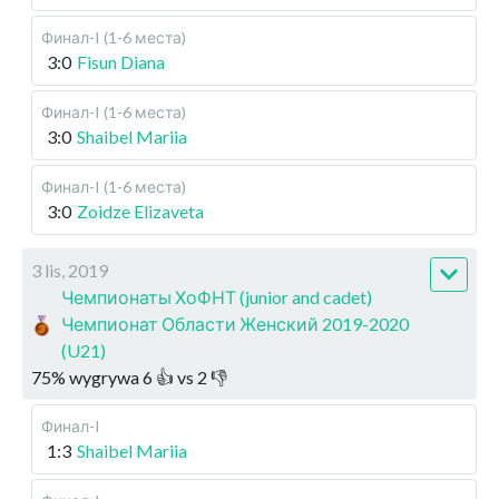
Финал-I (1-6 места)
3:0
Fisun Diana
Финал-I (1-6 места)
3:0
Shaibel Mariia
Финал-I (1-6 места)
3:0
Zoidze Elizaveta
3 lis, 2019
Чемпионаты ХоФНТ (junior and cadet)
Чемпионат Области Женский 2019-2020
(U21)
75
%
wygrywa
6
👍 vs
2
👎
Финал-I
1:3
Shaibel Mariia