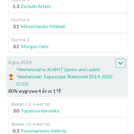
1:3
Zeziulin Artem
Группа-3
3:1
Mironchenko Mikhail
Группа-3
3:2
Morgun Gleb
8 gru, 2019
Чемпионаты ХоФНТ (junior and cadet)
Чемпионат Харькова Женский 2019-2020
(U15)
80
%
wygrywa
4
👍 vs
1
👎
Финал-I (1-6 места)
3:0
Topalova Veronika
Финал-I (1-6 места)
0:3
Ponomarenko Valeriia