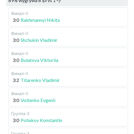
89
%
wygrywa
8
👍 vs
1
👎
Финал-II
3:0
Rakhmannyi Nikita
Финал-II
3:0
Shchukin Vladimir
Финал-II
3:0
Bulatova Viktoriia
Финал-II
3:2
Titarenko Vladimir
Финал-II
3:0
Voitenko Evgenii
Группа-3
3:0
Poliakov Konstantin
Группа-3