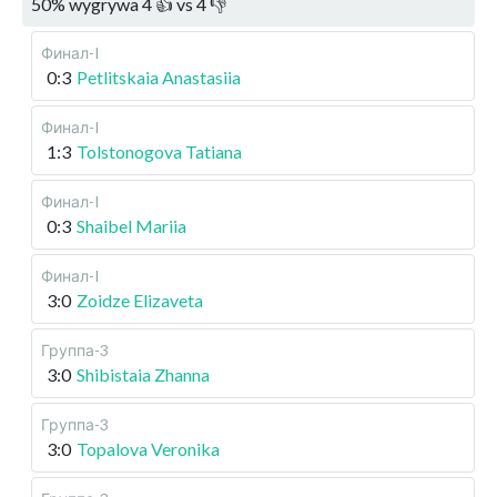
50
%
wygrywa
4
👍 vs
4
👎
Финал-I
0:3
Petlitskaia Anastasiia
Финал-I
1:3
Tolstonogova Tatiana
Финал-I
0:3
Shaibel Mariia
Финал-I
3:0
Zoidze Elizaveta
Группа-3
3:0
Shibistaia Zhanna
Группа-3
3:0
Topalova Veronika