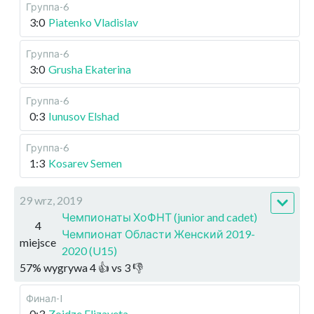
Группа-6
3:0
Piatenko Vladislav
Группа-6
3:0
Grusha Ekaterina
Группа-6
0:3
Iunusov Elshad
Группа-6
1:3
Kosarev Semen
29 wrz, 2019
Чемпионаты ХоФНТ (junior and cadet)
4
Чемпионат Области Женский 2019-
miejsce
2020 (U15)
57
%
wygrywa
4
👍 vs
3
👎
Финал-I
0:3
Zoidze Elizaveta