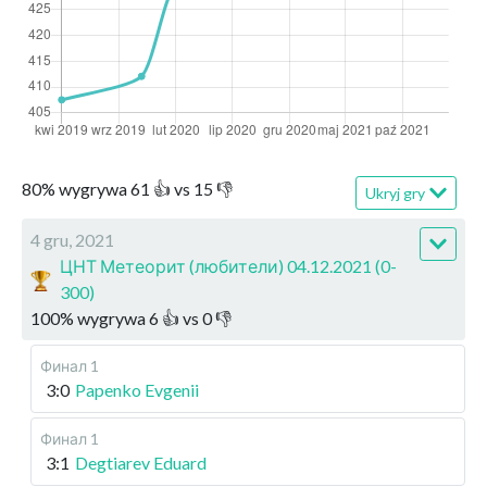
80
%
wygrywa
61
👍 vs
15
👎
Ukryj gry
4 gru, 2021
ЦНТ Метеорит (любители) 04.12.2021 (0-
300)
100
%
wygrywa
6
👍 vs
0
👎
Финал 1
3:0
Papenko Evgenii
Финал 1
3:1
Degtiarev Eduard