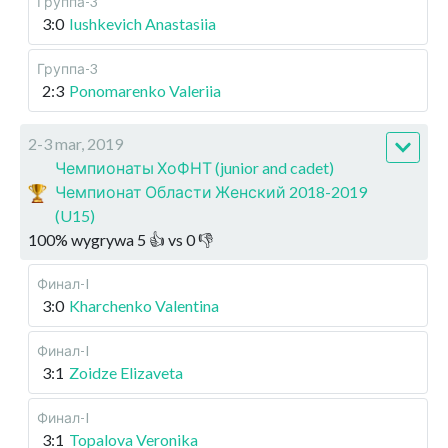
Группа-3
3:0
Iushkevich Anastasiia
Группа-3
2:3
Ponomarenko Valeriia
2-3 mar, 2019
Чемпионаты ХоФНТ (junior and cadet)
Чемпионат Области Женский 2018-2019
(U15)
100
%
wygrywa
5
👍 vs
0
👎
Финал-I
3:0
Kharchenko Valentina
Финал-I
3:1
Zoidze Elizaveta
Финал-I
3:1
Topalova Veronika