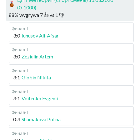
(0-1000)
88
%
wygrywa
7
👍 vs
1
👎
Финал-I
3:0
Iunusov Ali-Afsar
Финал-I
3:0
Zeziulin Artem
Финал-I
3:1
Globin Nikita
Финал-I
3:1
Voitenko Evgenii
Финал-I
0:3
Shumakova Polina
Финал-I