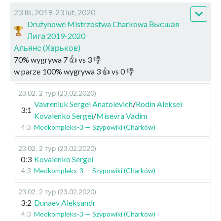
23 lis, 2019-23 lut, 2020
Drużynowe Mistrzostwa Charkowa Высшая
Лига 2019-2020
Альянс (Харьков)
70
%
wygrywa
7
👍 vs
3
👎
w parze
100
%
wygrywa
3
👍 vs
0
👎
23.02
.
2 тур (23.02.2020)
Vavreniuk Sergei Anatolevich
/
Rodin Aleksei
3:1
Kovalenko Sergei
/
Misevra Vadim
4:3
Medkompleks-3 — Szypowiki (Charków)
23.02
.
2 тур (23.02.2020)
0:3
Kovalenko Sergei
4:3
Medkompleks-3 — Szypowiki (Charków)
23.02
.
2 тур (23.02.2020)
3:2
Dunaev Aleksandr
4:3
Medkompleks-3 — Szypowiki (Charków)