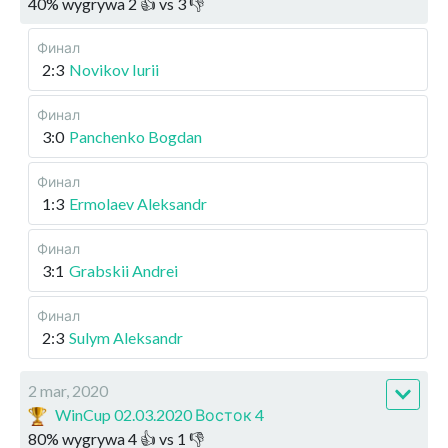
40
%
wygrywa
2
👍 vs
3
👎
Финал
2:3
Novikov Iurii
Финал
3:0
Panchenko Bogdan
Финал
1:3
Ermolaev Aleksandr
Финал
3:1
Grabskii Andrei
Финал
2:3
Sulym Aleksandr
2 mar, 2020
WinCup 02.03.2020 Восток 4
80
%
wygrywa
4
👍 vs
1
👎