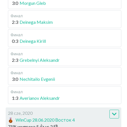
3:0
Morgun Gleb
Финал
2:3
Deinega Maksim
Финал
0:3
Deinega Kirill
Финал
2:3
Grebelnyi Aleksandr
Финал
3:0
Nechitailo Evgenii
Финал
1:3
Averianov Aleksandr
28 cze, 2020
WinCup 28.06.2020 Восток 4
71
%
wygrywa
5
👍 vs
2
👎