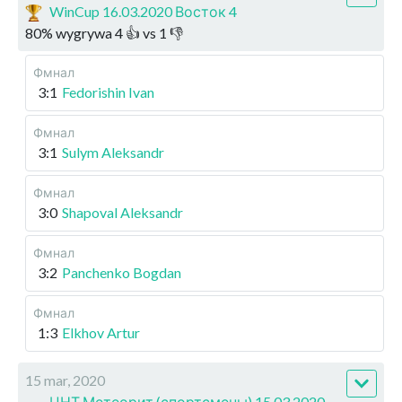
WinCup 16.03.2020 Восток 4
80
%
wygrywa
4
👍 vs
1
👎
Фмнал
3:1
Fedorishin Ivan
Фмнал
3:1
Sulym Aleksandr
Фмнал
3:0
Shapoval Aleksandr
Фмнал
3:2
Panchenko Bogdan
Фмнал
1:3
Elkhov Artur
15 mar, 2020
ЦНТ Метеорит (спортсмены) 15.03.2020