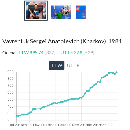
Vavreniuk Sergei Anatolevich (Kharkov). 1981
Ocena
TTW
895.74
[
337
]
UTTF
32.8
[
539
]
TTW
UTTF