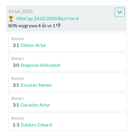
24 lut, 2020
WinCup 24.02.2020 Восток 4
80
%
wygrywa
4
👍 vs
1
👎
Финал
3:1
Elkhov Artur
Финал
3:0
Shapoval Aleksandr
Финал
3:1
Kosarev Semen
Финал
3:1
Goradze Artur
Финал
1:3
Zubkov Eduard