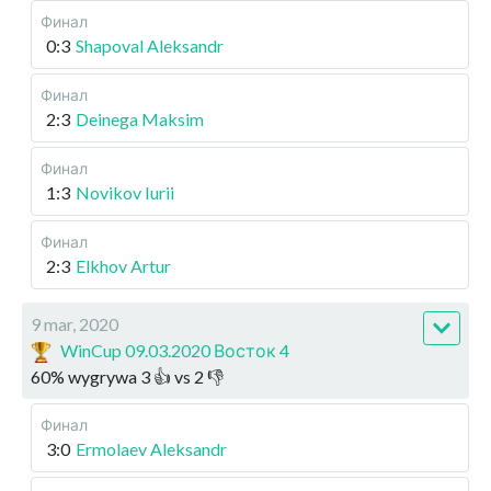
Финал
0:3
Shapoval Aleksandr
Финал
2:3
Deinega Maksim
Финал
1:3
Novikov Iurii
Финал
2:3
Elkhov Artur
9 mar, 2020
WinCup 09.03.2020 Восток 4
60
%
wygrywa
3
👍 vs
2
👎
Финал
3:0
Ermolaev Aleksandr