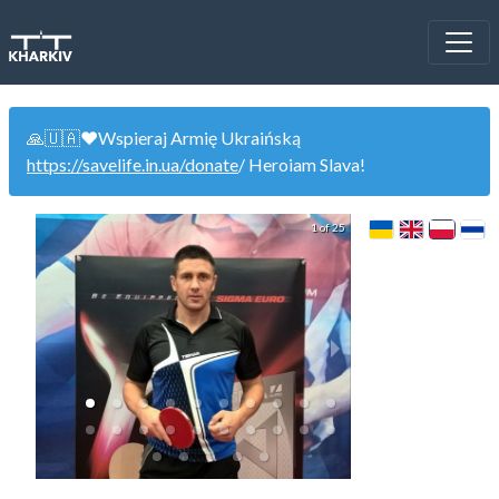
🙏🇺🇦❤️Wspieraj Armię Ukraińską
https://savelife.in.ua/donate
/ Heroiam Slava!
1 of 25
WinCup 22.0