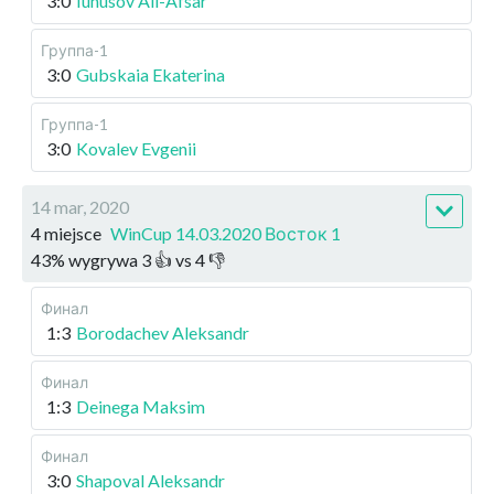
3:0
Iunusov Ali-Afsar
Группа-1
3:0
Gubskaia Ekaterina
Группа-1
3:0
Kovalev Evgenii
14 mar, 2020
4 miejsce
WinCup 14.03.2020 Восток 1
43
%
wygrywa
3
👍 vs
4
👎
Финал
1:3
Borodachev Aleksandr
Финал
1:3
Deinega Maksim
Финал
3:0
Shapoval Aleksandr