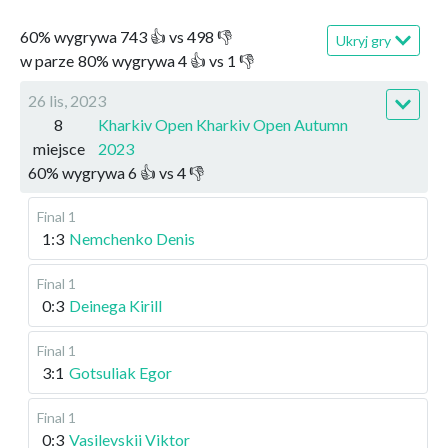
60
%
wygrywa
743
👍 vs
498
👎
Ukryj gry
w parze
80
%
wygrywa
4
👍 vs
1
👎
26 lis, 2023
8
Kharkiv Open Kharkiv Open Autumn
miejsce
2023
60
%
wygrywa
6
👍 vs
4
👎
Final 1
1:3
Nemchenko Denis
Final 1
0:3
Deinega Kirill
Final 1
3:1
Gotsuliak Egor
Final 1
0:3
Vasilevskii Viktor