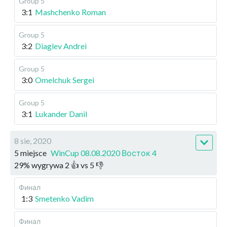
Group 5
3:1
Mashchenko Roman
Group 5
3:2
Diaglev Andrei
Group 5
3:0
Omelchuk Sergei
Group 5
3:1
Lukander Danil
8 sie, 2020
5 miejsce
WinCup 08.08.2020 Восток 4
29
%
wygrywa
2
👍 vs
5
👎
Финал
1:3
Smetenko Vadim
Финал