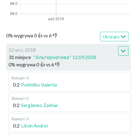
0
%
wygrywa
0
👍 vs
6
👎
Ukryj gry
12 wrz, 2018
31 miejsce
"Альтернатива" 12.09.2018
0
%
wygrywa
0
👍 vs
6
👎
Финал-II
0:2
Pokhilko Valeriia
Финал-II
0:2
Sergienko Zakhar
Финал-II
0:2
Litvin Andrei