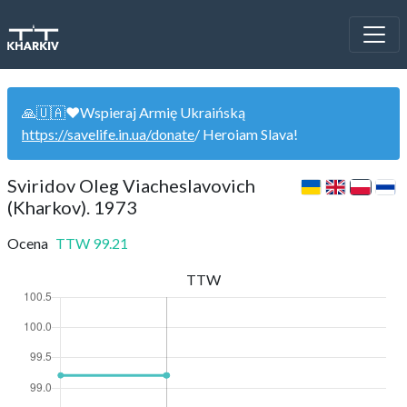
🙏🇺🇦❤️Wspieraj Armię Ukraińską
https://savelife.in.ua/donate
/ Heroiam Slava!
Sviridov Oleg Viacheslavovich
(Kharkov). 1973
Ocena
TTW
99.21
TTW