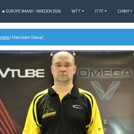
🔥 EUROPE SMASH - SWEDEN 2026
WTT
ITTF
CHINY
onate
/ Heroiam Slava!
1