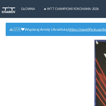
GŁOWNA
🔥 WTT CHAMPIONS YOKOHAMA-2026
🙏🇺🇦❤️Wspieraj Armię Ukraińską
https://savelife.in.ua/d