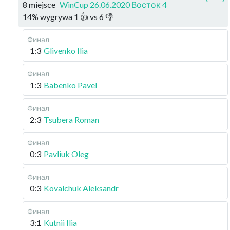
8 miejsce
WinCup 26.06.2020 Восток 4
14
%
wygrywa
1
👍 vs
6
👎
Финал
1:3
Glivenko Ilia
Финал
1:3
Babenko Pavel
Финал
2:3
Tsubera Roman
Финал
0:3
Pavliuk Oleg
Финал
0:3
Kovalchuk Aleksandr
Финал
3:1
Kutnii Ilia