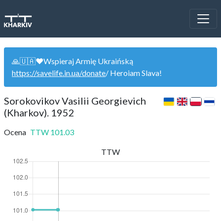
🙏🇺🇦❤️Wspieraj Armię Ukraińską
https://savelife.in.ua/donate
/ Heroiam Slava!
Sorokovikov Vasilii Georgievich
(Kharkov). 1952
Ocena
TTW
101.03
TTW