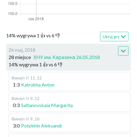
14
%
wygrywa
1
👍 vs
6
👎
Ukryj gry
26 maj, 2018
28 miejsce
ХНУ им. Каразина 26.05.2018
14
%
wygrywa
1
👍 vs
6
👎
Финал-II
11..12
1:3
Katrukha Anton
Финал-II
9..12
0:3
Saltanovskaia Margarita
Финал-II
9..16
3:0
Potekhin Aleksandr