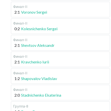
Финал-II
2:1
Voronov Sergei
Финал-II
0:2
Kolesnichenko Sergei
Финал-II
2:1
Shevtsov Aleksandr
Финал-II
2:1
Kravchenko Iurii
Финал-II
1:2
Shapovalov Vladislav
Финал-II
2:0
Stadnichenko Ekaterina
Группа-8