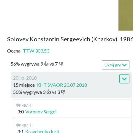
Solovev Konstantin Sergeevich (Kharkov). 198
Ocena
TTW
303.53
56
%
wygrywa
9
👍 vs
7
👎
Ukryj gry
20 lip, 2018
15 miejsce
КНТ SVAOR 20.07.2018
50
%
wygrywa
3
👍 vs
3
👎
Финал-II
3:0
Voronov Sergei
Финал-II
3:1
Kravchenko Iurii