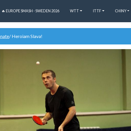
🔥 EUROPE SMASH - SWEDEN 2026
WTT
ITTF
CHINY
onate
/ Heroiam Slava!