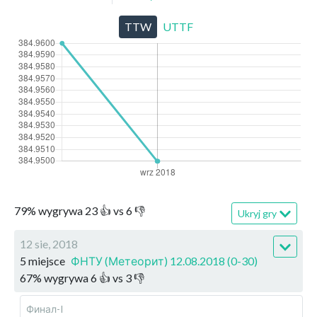
TTW
UTTF
79
%
wygrywa
23
👍 vs
6
👎
Ukryj gry
12 sie, 2018
5 miejsce
ФНТУ (Метеорит) 12.08.2018 (0-30)
67
%
wygrywa
6
👍 vs
3
👎
Финал-I