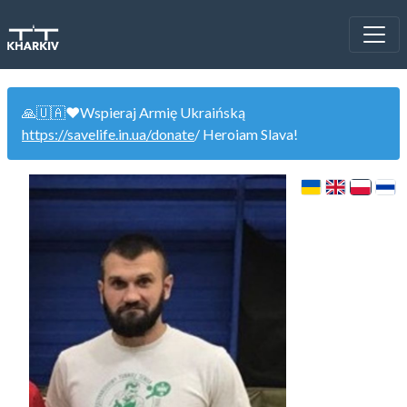
🙏🇺🇦❤️Wspieraj Armię Ukraińską
https://savelife.in.ua/donate
/ Heroiam Slava!