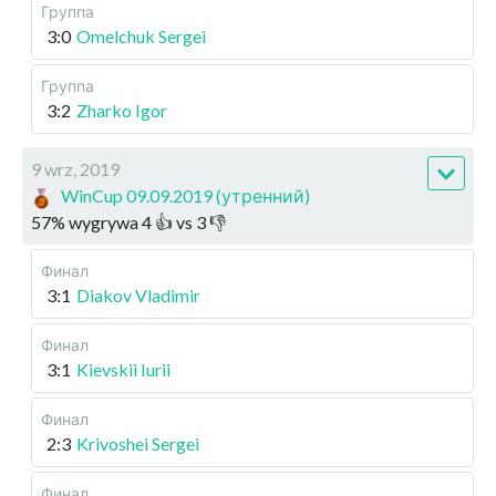
Группа
3:0
Omelchuk Sergei
Группа
3:2
Zharko Igor
9 wrz, 2019
WinCup 09.09.2019 (утренний)
57
%
wygrywa
4
👍 vs
3
👎
Финал
3:1
Diakov Vladimir
Финал
3:1
Kievskii Iurii
Финал
2:3
Krivoshei Sergei
Финал