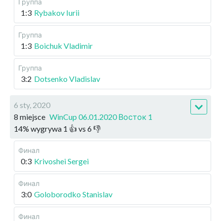
Группа
1:3
Rybakov Iurii
Группа
1:3
Boichuk Vladimir
Группа
3:2
Dotsenko Vladislav
6 sty, 2020
8 miejsce
WinCup 06.01.2020 Восток 1
14
%
wygrywa
1
👍 vs
6
👎
Финал
0:3
Krivoshei Sergei
Финал
3:0
Goloborodko Stanislav
Финал