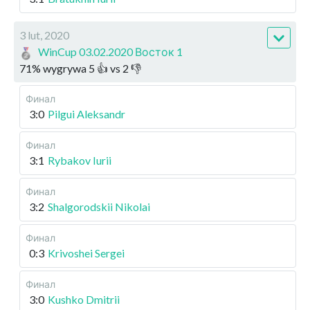
3 lut, 2020
WinCup 03.02.2020 Восток 1
71
%
wygrywa
5
👍 vs
2
👎
Финал
3:0
Pilgui Aleksandr
Финал
3:1
Rybakov Iurii
Финал
3:2
Shalgorodskii Nikolai
Финал
0:3
Krivoshei Sergei
Финал
3:0
Kushko Dmitrii