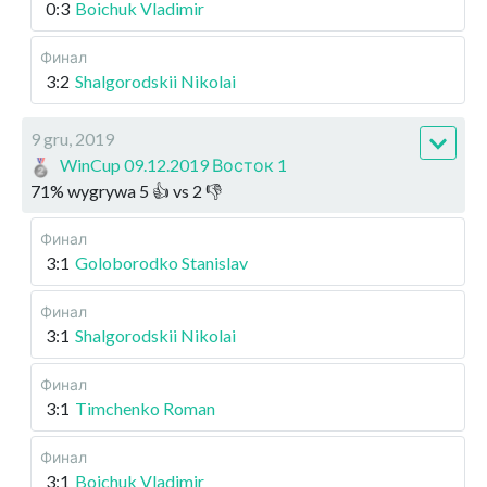
0:3
Boichuk Vladimir
Финал
3:2
Shalgorodskii Nikolai
9 gru, 2019
WinCup 09.12.2019 Восток 1
71
%
wygrywa
5
👍 vs
2
👎
Финал
3:1
Goloborodko Stanislav
Финал
3:1
Shalgorodskii Nikolai
Финал
3:1
Timchenko Roman
Финал
3:1
Boichuk Vladimir