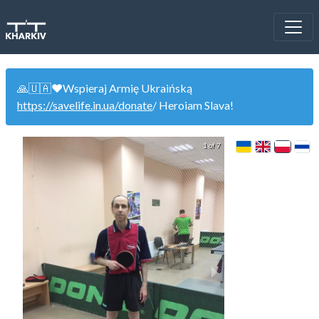
🙏🇺🇦❤️Wspieraj Armię Ukraińską
https://savelife.in.ua/donate
/ Heroiam Slava!
1 of 7