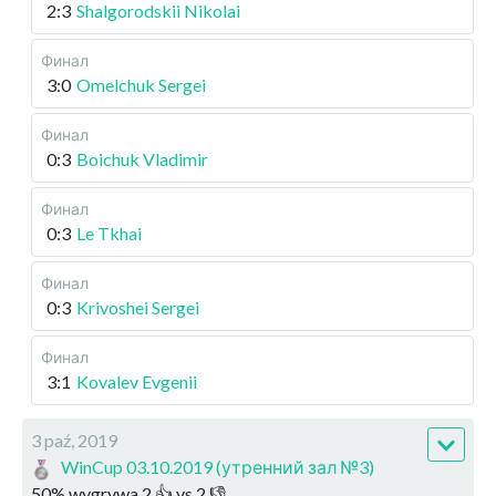
2:3
Shalgorodskii Nikolai
Финал
3:0
Omelchuk Sergei
Финал
0:3
Boichuk Vladimir
Финал
0:3
Le Tkhai
Финал
0:3
Krivoshei Sergei
Финал
3:1
Kovalev Evgenii
3 paź, 2019
WinCup 03.10.2019 (утренний зал №3)
50
%
wygrywa
2
👍 vs
2
👎