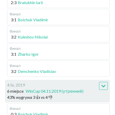
2:3
Bratukhin Iurii
Финал
3:1
Boichuk Vladimir
Финал
3:2
Kuleshov Nikolai
Финал
3:1
Zharko Igor
Финал
3:2
Demchenko Vladislav
4 lis, 2019
6 miejsce
WinCup 04.11.2019 (утренний)
43
%
wygrywa
3
👍 vs
4
👎
Финал
0:3
Boichuk Vladimir