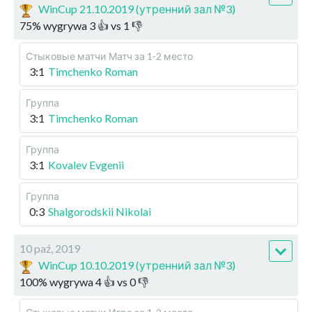
WinCup 21.10.2019 (утренний зал №3)
75
%
wygrywa
3
👍 vs
1
👎
Стыковые матчи
Матч за 1-2 место
3:1
Timchenko Roman
Группа
3:1
Timchenko Roman
Группа
3:1
Kovalev Evgenii
Группа
0:3
Shalgorodskii Nikolai
10 paź, 2019
WinCup 10.10.2019 (утренний зал №3)
100
%
wygrywa
4
👍 vs
0
👎