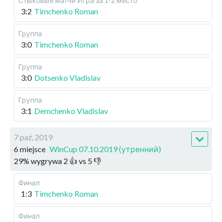
Стыковые матчи
Игра за 1-2 место
3:2
Timchenko Roman
Группа
3:0
Timchenko Roman
Группа
3:0
Dotsenko Vladislav
Группа
3:1
Demchenko Vladislav
7 paź, 2019
6 miejsce
WinCup 07.10.2019 (утренний)
29
%
wygrywa
2
👍 vs
5
👎
Финал
1:3
Timchenko Roman
Финал