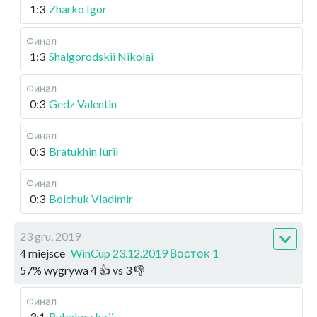
1:3
Zharko Igor
Финал
1:3
Shalgorodskii Nikolai
Финал
0:3
Gedz Valentin
Финал
0:3
Bratukhin Iurii
Финал
0:3
Boichuk Vladimir
23 gru, 2019
4 miejsce
WinCup 23.12.2019 Восток 1
57
%
wygrywa
4
👍 vs
3
👎
Финал
3:1
Rybakov Iurii