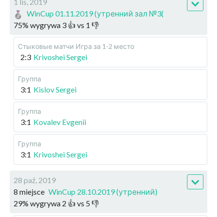
1 lis, 2019
WinCup 01.11.2019 (утренний зал №3(
75
%
wygrywa
3
👍 vs
1
👎
Стыковые матчи
Игра за 1-2 место
2:3
Krivoshei Sergei
Группа
3:1
Kislov Sergei
Группа
3:1
Kovalev Evgenii
Группа
3:1
Krivoshei Sergei
28 paź, 2019
8 miejsce
WinCup 28.10.2019 (утренний)
29
%
wygrywa
2
👍 vs
5
👎