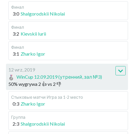
Финал
3:0
Shalgorodskii Nikolai
Финал
3:2
Kievskii Iurii
Финал
3:1
Zharko Igor
12 wrz, 2019
WinCup 12.09.2019 (утренний, зал №3)
50
%
wygrywa
2
👍 vs
2
👎
Стыковые матчи
Игра за 1-2 место
0:3
Zharko Igor
Группа
2:3
Shalgorodskii Nikolai