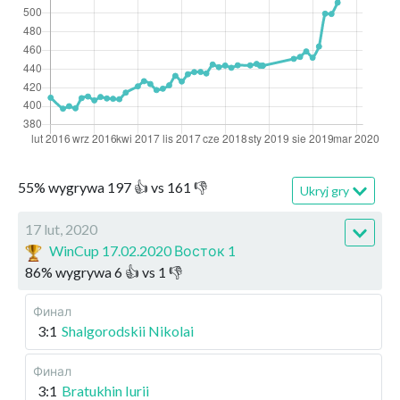
55
%
wygrywa
197
👍 vs
161
👎
Ukryj gry
17 lut, 2020
WinCup 17.02.2020 Восток 1
86
%
wygrywa
6
👍 vs
1
👎
Финал
3:1
Shalgorodskii Nikolai
Финал
3:1
Bratukhin Iurii