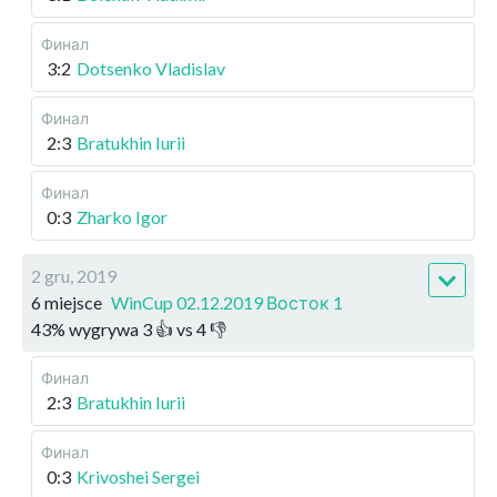
Финал
3:2
Dotsenko Vladislav
Финал
2:3
Bratukhin Iurii
Финал
0:3
Zharko Igor
2 gru, 2019
6 miejsce
WinCup 02.12.2019 Восток 1
43
%
wygrywa
3
👍 vs
4
👎
Финал
2:3
Bratukhin Iurii
Финал
0:3
Krivoshei Sergei