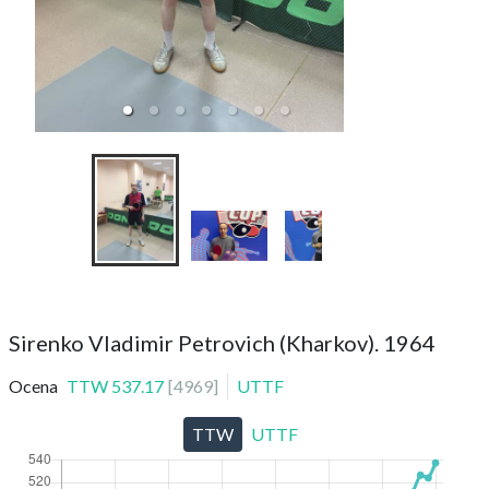
WinCup 17.0
Sirenko Vladimir Petrovich (Kharkov). 1964
Ocena
TTW
537.17
[
4969
]
UTTF
TTW
UTTF