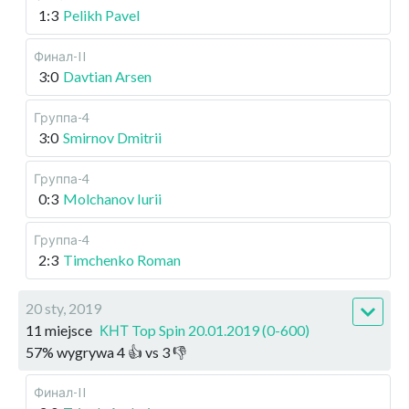
1:3
Pelikh Pavel
Финал-II
3:0
Davtian Arsen
Группа-4
3:0
Smirnov Dmitrii
Группа-4
0:3
Molchanov Iurii
Группа-4
2:3
Timchenko Roman
20 sty, 2019
11 miejsce
КНТ Top Spin 20.01.2019 (0-600)
57
%
wygrywa
4
👍 vs
3
👎
Финал-II