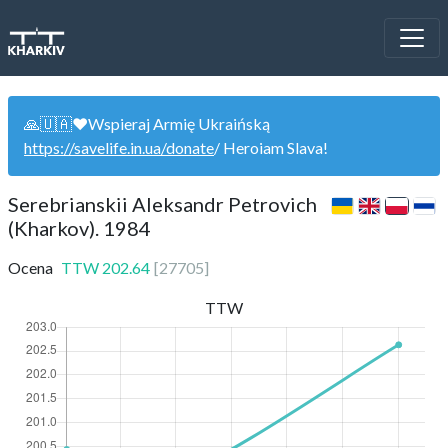
🙏🇺🇦❤️Wspieraj Armię Ukraińską
https://savelife.in.ua/donate
/ Heroiam Slava!
Serebrianskii Aleksandr Petrovich
(Kharkov). 1984
Ocena
TTW
202.64
[
27705
]
TTW