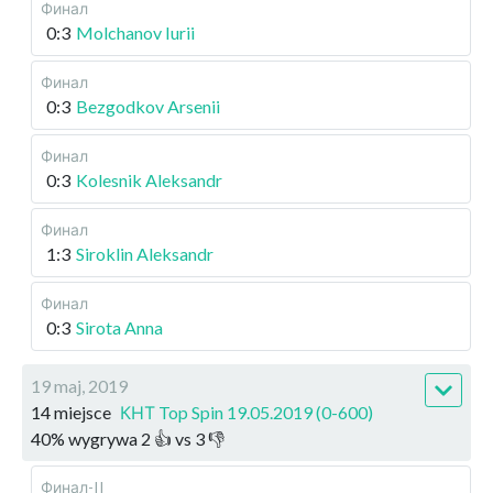
Финал
0:3
Molchanov Iurii
Финал
0:3
Bezgodkov Arsenii
Финал
0:3
Kolesnik Aleksandr
Финал
1:3
Siroklin Aleksandr
Финал
0:3
Sirota Anna
19 maj, 2019
14 miejsce
КНТ Top Spin 19.05.2019 (0-600)
40
%
wygrywa
2
👍 vs
3
👎
Финал-II