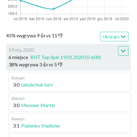
45
%
wygrywa
9
👍 vs
11
👎
Ukryj gry
19 sty, 2020
6 miejsce
КНТ Top Spin 19.01.2020 (0-600)
38
%
wygrywa
3
👍 vs
5
👎
Финал
3:0
Iakubchuk Iurii
Финал
3:0
Messner Martin
Финал
3:1
Piatenko Vladislav