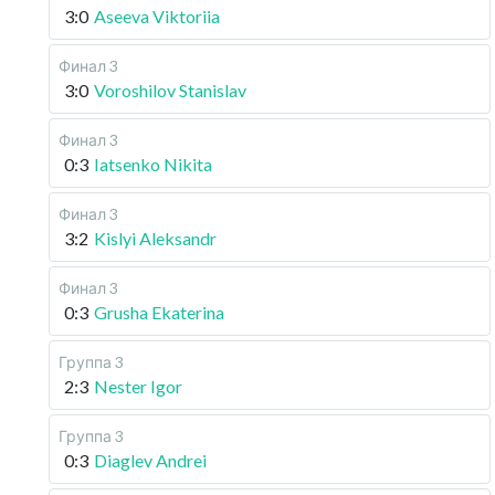
3:0
Aseeva Viktoriia
Финал 3
3:0
Voroshilov Stanislav
Финал 3
0:3
Iatsenko Nikita
Финал 3
3:2
Kislyi Aleksandr
Финал 3
0:3
Grusha Ekaterina
Группа 3
2:3
Nester Igor
Группа 3
0:3
Diaglev Andrei