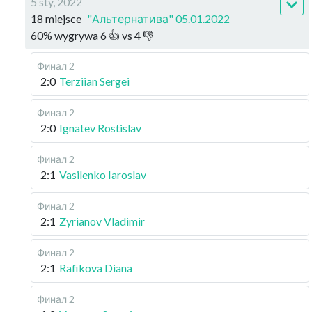
5 sty, 2022
18 miejsce
"Альтернатива" 05.01.2022
60
%
wygrywa
6
👍 vs
4
👎
Финал 2
2:0
Terziian Sergei
Финал 2
2:0
Ignatev Rostislav
Финал 2
2:1
Vasilenko Iaroslav
Финал 2
2:1
Zyrianov Vladimir
Финал 2
2:1
Rafikova Diana
Финал 2