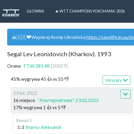
GŁOWNA
🔥 WTT CHAMPIONS YOKOHAMA-2026
🙏🇺🇦❤️Wspieraj Armię Ukraińską
https://savelife.in.ua/d
Segal Lev Leonidovich (Kharkov). 1993
Ocena
TTW
281.48
[
20027
]
45
%
wygrywa
45
👍 vs
55
👎
Ukryj gry
23 lut, 2022
16 miejsce
"Альтернатива" 23.02.2022
17
%
wygrywa
1
👍 vs
5
👎
Финал 1
1:3
Sharko Aleksandr