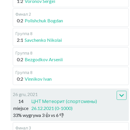
1:2
Voronov Sergei
Финал 2
0:2
Polishchuk Bogdan
Группа 8
2:1
Savchenko Nikolai
Группа 8
0:2
Bezgodkov Arsenii
Группа 8
0:2
Vinnikov Ivan
26 gru, 2021
14
ЦНТ Метеорит (спортсмены)
miejsce
26.12.2021 (0-1000)
33
%
wygrywa
3
👍 vs
6
👎
Финал 3