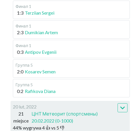
Финал 1
1:3
Terziian Sergei
Финал 1
2:3
Dumikian Artem
Финал 1
0:3
Antipov Evgenii
Группа 5
2:0
Kosarev Semen
Группа 5
0:2
Rafikova Diana
20 lut, 2022
21
ЦНТ Метеорит (спортсмены)
miejsce
20.02.2022 (0-1000)
44
%
wygrywa
4
👍 vs
5
👎