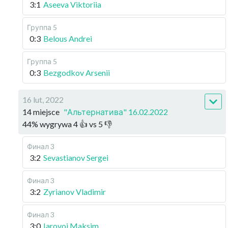
3:1
Aseeva Viktoriia
Группа 5
0:3
Belous Andrei
Группа 5
0:3
Bezgodkov Arsenii
16 lut, 2022
14 miejsce
"Альтернатива" 16.02.2022
44
%
wygrywa
4
👍 vs
5
👎
Финал 3
3:2
Sevastianov Sergei
Финал 3
3:2
Zyrianov Vladimir
Финал 3
3:0
Iarovoi Maksim