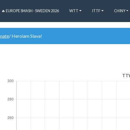
🔥 EUROPE SMASH - SWEDEN 2026
WTT
ITTF
CHINY
onate
/ Heroiam Slava!
TT