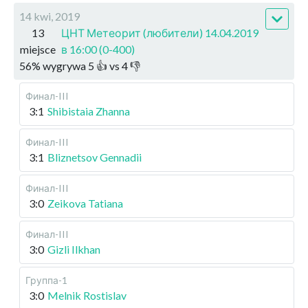
14 kwi, 2019
13
ЦНТ Метеорит (любители) 14.04.2019
miejsce
в 16:00 (0-400)
56
%
wygrywa
5
👍 vs
4
👎
Финал-III
3:1
Shibistaia Zhanna
Финал-III
3:1
Bliznetsov Gennadii
Финал-III
3:0
Zeikova Tatiana
Финал-III
3:0
Gizli Ilkhan
Группа-1
3:0
Melnik Rostislav