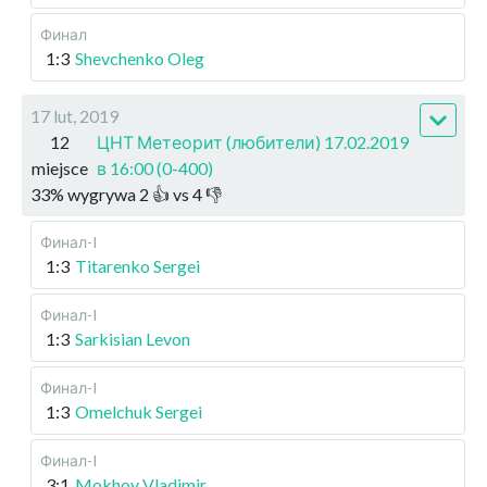
Финал
1:3
Shevchenko Oleg
17 lut, 2019
12
ЦНТ Метеорит (любители) 17.02.2019
miejsce
в 16:00 (0-400)
33
%
wygrywa
2
👍 vs
4
👎
Финал-I
1:3
Titarenko Sergei
Финал-I
1:3
Sarkisian Levon
Финал-I
1:3
Omelchuk Sergei
Финал-I
3:1
Mokhov Vladimir