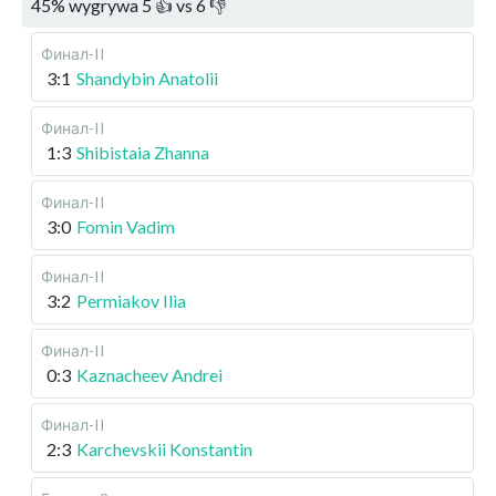
45
%
wygrywa
5
👍 vs
6
👎
Финал-II
3:1
Shandybin Anatolii
Финал-II
1:3
Shibistaia Zhanna
Финал-II
3:0
Fomin Vadim
Финал-II
3:2
Permiakov Ilia
Финал-II
0:3
Kaznacheev Andrei
Финал-II
2:3
Karchevskii Konstantin