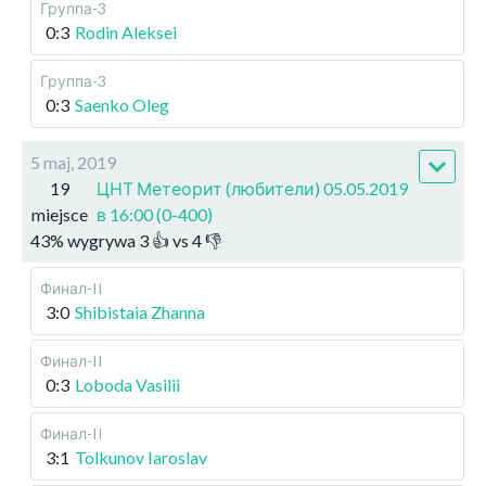
Группа-3
0:3
Rodin Aleksei
Группа-3
0:3
Saenko Oleg
5 maj, 2019
19
ЦНТ Метеорит (любители) 05.05.2019
miejsce
в 16:00 (0-400)
43
%
wygrywa
3
👍 vs
4
👎
Финал-II
3:0
Shibistaia Zhanna
Финал-II
0:3
Loboda Vasilii
Финал-II
3:1
Tolkunov Iaroslav