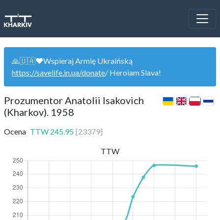
🙏🇺🇦❤️Wspieraj Armię Ukraińską
https://savelife.in.ua/donate
/ Heroiam Slava!
Prozumentor Anatolii Isakovich
(Kharkov). 1958
Ocena
TTW
245.95
[
23379
]
TTW