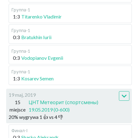
Группа-1
1:3
Titarenko Vladimir
Группа-1
0:3
Bratukhin Iurii
Группа-1
0:3
Vodopianov Evgenii
Группа-1
1:3
Kosarev Semen
19 maj, 2019
15
ЦНТ Метеорит (спортсмены)
miejsce
19.05.2019 (0-600)
20
%
wygrywa
1
👍 vs
4
👎
Финал-I
0:3
Sharko Aleksandr