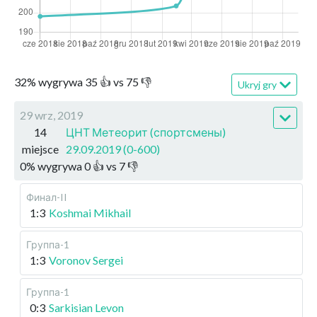
32
%
wygrywa
35
👍 vs
75
👎
Ukryj gry
29 wrz, 2019
14
ЦНТ Метеорит (спортсмены)
miejsce
29.09.2019 (0-600)
0
%
wygrywa
0
👍 vs
7
👎
Финал-II
1:3
Koshmai Mikhail
Группа-1
1:3
Voronov Sergei
Группа-1
0:3
Sarkisian Levon