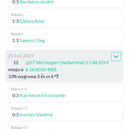
0:3
Burdakov Andrei
Финал
1:3
Elkhov Artur
Финал
1:3
Saenko Oleg
21 kwi, 2019
12
ЦНТ Метеорит (любители) 21.04.2019
miejsce
в 16:00 (0-400)
33
%
wygrywa
3
👍 vs
6
👎
Финал-II
0:3
Karchevskii Konstantin
Финал-II
0:3
Komlev Vladimir
Финал-II