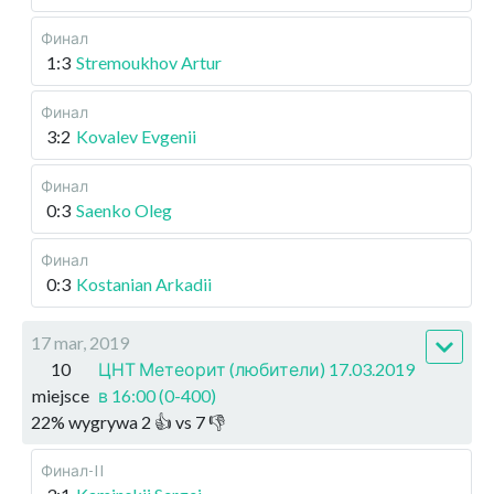
Финал
1:3
Stremoukhov Artur
Финал
3:2
Kovalev Evgenii
Финал
0:3
Saenko Oleg
Финал
0:3
Kostanian Arkadii
17 mar, 2019
10
ЦНТ Метеорит (любители) 17.03.2019
miejsce
в 16:00 (0-400)
22
%
wygrywa
2
👍 vs
7
👎
Финал-II