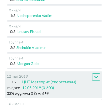
Финал-I
1:3
Necheporenko Vadim
Финал-I
0:3
Iunusov Elshad
Группа-4
3:2
Shchukin Vladimir
Группа-4
0:3
Morgun Gleb
12 maj, 2019
15
ЦНТ Метеорит (спортсмены)
miejsce
12.05.2019 (0-600)
33
%
wygrywa
3
👍 vs
6
👎
Финал-III