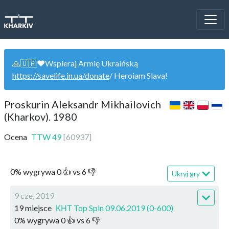
🙏🇺🇦❤️Wspieraj Armię Ukraińską
https://savelife.in.ua/donate
/ Heroiam Slava!
Proskurin Aleksandr Mikhailovich
(Kharkov). 1980
Ocena
TTW
49
[
60937
]
0
%
wygrywa
0
👍 vs
6
👎
Ukryj gry
9 cze, 2019
19 miejsce
КНТ Top Spin 09.06.2019 (0-600)
0
%
wygrywa
0
👍 vs
6
👎