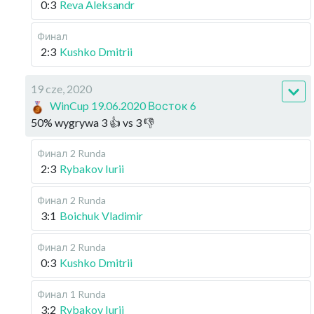
0:3
Reva Aleksandr
Финал
2:3
Kushko Dmitrii
19 cze, 2020
WinCup 19.06.2020 Восток 6
50
%
wygrywa
3
👍 vs
3
👎
Финал
2 Runda
2:3
Rybakov Iurii
Финал
2 Runda
3:1
Boichuk Vladimir
Финал
2 Runda
0:3
Kushko Dmitrii
Финал
1 Runda
3:2
Rybakov Iurii