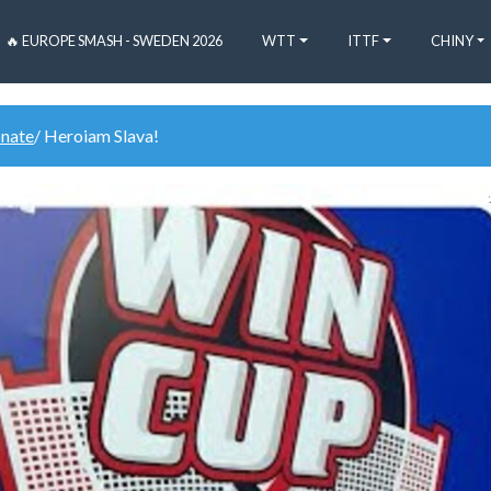
🔥 EUROPE SMASH - SWEDEN 2026
WTT
ITTF
CHINY
onate
/ Heroiam Slava!
1