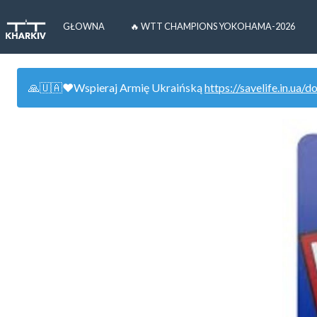
GŁOWNA
🔥 WTT CHAMPIONS YOKOHAMA-2026
🙏🇺🇦❤️Wspieraj Armię Ukraińską
https://savelife.in.ua/d