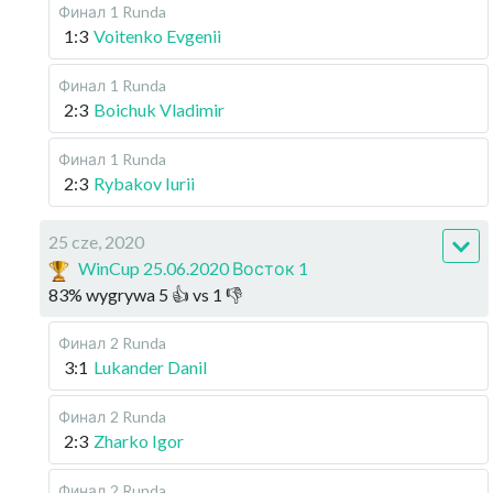
Финал
1 Runda
1:3
Voitenko Evgenii
Финал
1 Runda
2:3
Boichuk Vladimir
Финал
1 Runda
2:3
Rybakov Iurii
25 cze, 2020
WinCup 25.06.2020 Восток 1
83
%
wygrywa
5
👍 vs
1
👎
Финал
2 Runda
3:1
Lukander Danil
Финал
2 Runda
2:3
Zharko Igor
Финал
2 Runda