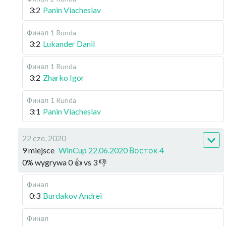
3:2
Panin Viacheslav
Финал
1 Runda
3:2
Lukander Danil
Финал
1 Runda
3:2
Zharko Igor
Финал
1 Runda
3:1
Panin Viacheslav
22 cze, 2020
9 miejsce
WinCup 22.06.2020 Восток 4
0
%
wygrywa
0
👍 vs
3
👎
Финал
0:3
Burdakov Andrei
Финал