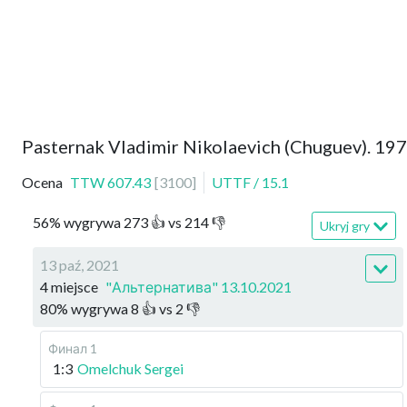
Pasternak Vladimir Nikolaevich (Chuguev). 19
Ocena
TTW
607.43
[
3100
]
UTTF
/
15.1
56
%
wygrywa
273
👍 vs
214
👎
Ukryj gry
13 paź, 2021
4 miejsce
"Альтернатива" 13.10.2021
80
%
wygrywa
8
👍 vs
2
👎
Финал 1
1:3
Omelchuk Sergei