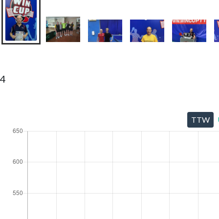
74
TTW