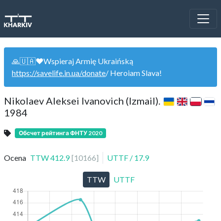
🙏🇺🇦❤️Wspieraj Armię Ukraińską
https://savelife.in.ua/donate
/ Heroiam Slava!
Nikolaev Aleksei Ivanovich (Izmail).
1984
Обсчет рейтинга ФНТУ 2020
Ocena
TTW
412.9
[
10166
]
UTTF
/
17.9
TTW
UTTF