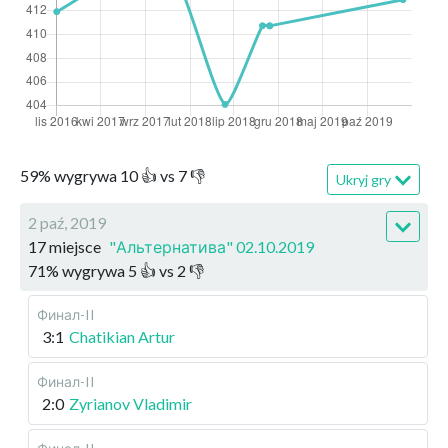
59
%
wygrywa
10
👍 vs
7
👎
Ukryj gry
2 paź, 2019
17 miejsce
"Альтернатива" 02.10.2019
71
%
wygrywa
5
👍 vs
2
👎
Финал-II
3:1
Chatikian Artur
Финал-II
2:0
Zyrianov Vladimir