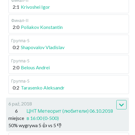
Финал-II
2:1
Krivoshei Igor
Финал-II
2:0
Poliakov Konstantin
Группа-5
0:2
Shapovalov Vladislav
Группа-5
2:0
Belous Andrei
Группа-5
0:2
Tarasenko Aleksandr
6 paź, 2018
6
ЦНТ Метеорит (любители) 06.10.2018
miejsce
в 16:00 (0-500)
50
%
wygrywa
5
👍 vs
5
👎