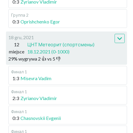
0:3
Zyrianov Vladimir
Группа 2
0:3
Oprishchenko Egor
18 gru, 2021
12
ЦНТ Метеорит (спортсмены)
miejsce
18.12.2021 (0-1000)
29
%
wygrywa
2
👍 vs
5
👎
Финал 1
1:3
Misevra Vadim
Финал 1
2:3
Zyrianov Vladimir
Финал 1
0:3
Chasnovskii Evgenii
Финал 1