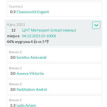
Группа 2
0:3
Chasnovskii Evgenii
4 gru, 2021
12
ЦНТ Метеорит (спортсмены)
miejsce
04.12.2021 (0-1000)
44
%
wygrywa
4
👍 vs
5
👎
Финал 2
3:0
Susidko Aleksandr
Финал 2
3:0
Aseeva Viktoriia
Финал 2
3:0
Radzhabov Andrei
Финал 2
1:3
Iudin Artem