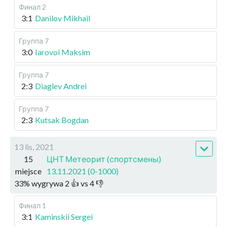
Финал 2
3:1
Danilov Mikhail
Группа 7
3:0
Iarovoi Maksim
Группа 7
2:3
Diaglev Andrei
Группа 7
2:3
Kutsak Bogdan
13 lis, 2021
15
ЦНТ Метеорит (спортсмены)
miejsce
13.11.2021 (0-1000)
33
%
wygrywa
2
👍 vs
4
👎
Финал 1
3:1
Kaminskii Sergei