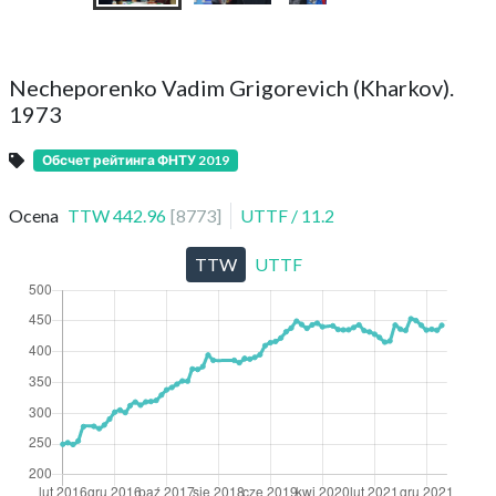
Necheporenko Vadim Grigorevich (Kharkov).
1973
Обсчет рейтинга ФНТУ 2019
Ocena
TTW
442.96
[
8773
]
UTTF
/
11.2
TTW
UTTF