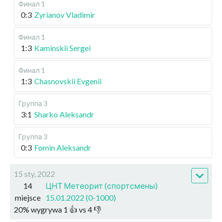
Финал 1
0:3
Zyrianov Vladimir
Финал 1
1:3
Kaminskii Sergei
Финал 1
1:3
Chasnovskii Evgenii
Группа 3
3:1
Sharko Aleksandr
Группа 3
0:3
Fomin Aleksandr
15 sty, 2022
14
ЦНТ Метеорит (спортсмены)
miejsce
15.01.2022 (0-1000)
20
%
wygrywa
1
👍 vs
4
👎