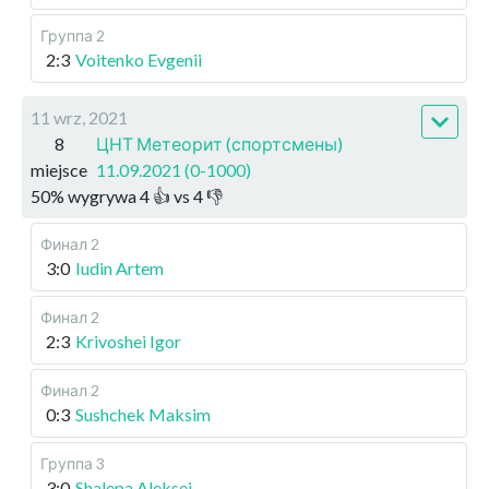
Группа 2
2:3
Voitenko Evgenii
11 wrz, 2021
8
ЦНТ Метеорит (спортсмены)
miejsce
11.09.2021 (0-1000)
50
%
wygrywa
4
👍 vs
4
👎
Финал 2
3:0
Iudin Artem
Финал 2
2:3
Krivoshei Igor
Финал 2
0:3
Sushchek Maksim
Группа 3
3:0
Shalepa Aleksei