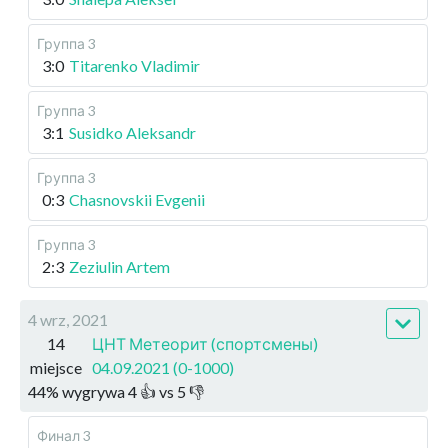
Группа 3
3:0
Titarenko Vladimir
Группа 3
3:1
Susidko Aleksandr
Группа 3
0:3
Chasnovskii Evgenii
Группа 3
2:3
Zeziulin Artem
4 wrz, 2021
14
ЦНТ Метеорит (спортсмены)
miejsce
04.09.2021 (0-1000)
44
%
wygrywa
4
👍 vs
5
👎
Финал 3