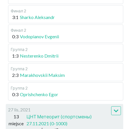
Финал 2
3:1
Sharko Aleksandr
Финал 2
0:3
Vodopianov Evgenii
Группа 2
1:3
Nesterenko Dmitrii
Группа 2
2:3
Marakhovskii Maksim
Группа 2
0:3
Oprishchenko Egor
27 lis, 2021
13
ЦНТ Метеорит (спортсмены)
miejsce
27.11.2021 (0-1000)