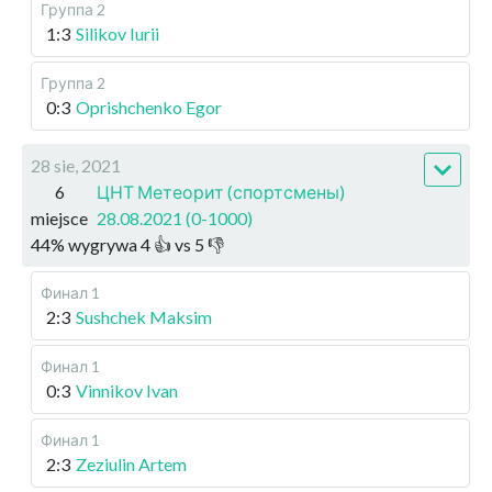
Группа 2
1:3
Silikov Iurii
Группа 2
0:3
Oprishchenko Egor
28 sie, 2021
6
ЦНТ Метеорит (спортсмены)
miejsce
28.08.2021 (0-1000)
44
%
wygrywa
4
👍 vs
5
👎
Финал 1
2:3
Sushchek Maksim
Финал 1
0:3
Vinnikov Ivan
Финал 1
2:3
Zeziulin Artem