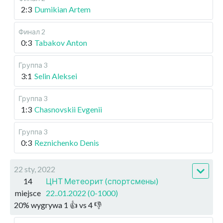
2:3
Dumikian Artem
Финал 2
0:3
Tabakov Anton
Группа 3
3:1
Selin Aleksei
Группа 3
1:3
Chasnovskii Evgenii
Группа 3
0:3
Reznichenko Denis
22 sty, 2022
14
ЦНТ Метеорит (спортсмены)
miejsce
22..01.2022 (0-1000)
20
%
wygrywa
1
👍 vs
4
👎