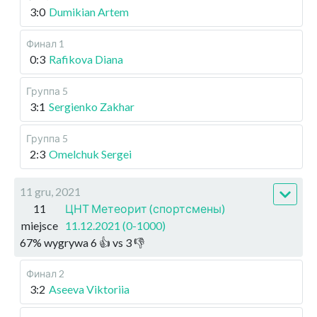
3:0
Dumikian Artem
Финал 1
0:3
Rafikova Diana
Группа 5
3:1
Sergienko Zakhar
Группа 5
2:3
Omelchuk Sergei
11 gru, 2021
11
ЦНТ Метеорит (спортсмены)
miejsce
11.12.2021 (0-1000)
67
%
wygrywa
6
👍 vs
3
👎
Финал 2
3:2
Aseeva Viktoriia