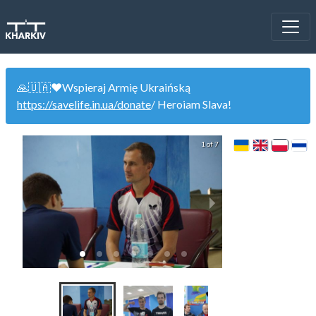
🙏🇺🇦❤️Wspieraj Armię Ukraińską
https://savelife.in.ua/donate
/ Heroiam Slava!
1 of 7
ЦНТ Метеорит (сп
(0