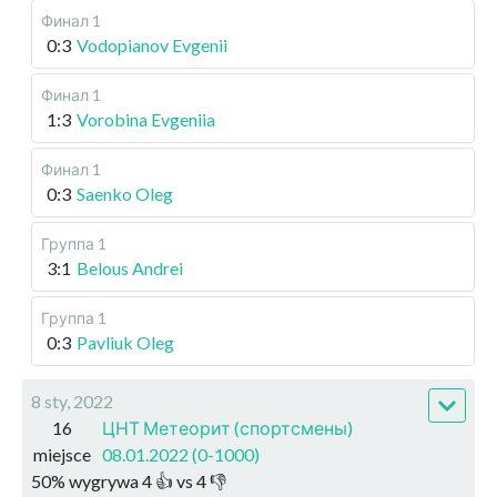
Финал 1
0:3
Vodopianov Evgenii
Финал 1
1:3
Vorobina Evgeniia
Финал 1
0:3
Saenko Oleg
Группа 1
3:1
Belous Andrei
Группа 1
0:3
Pavliuk Oleg
8 sty, 2022
16
ЦНТ Метеорит (спортсмены)
miejsce
08.01.2022 (0-1000)
50
%
wygrywa
4
👍 vs
4
👎