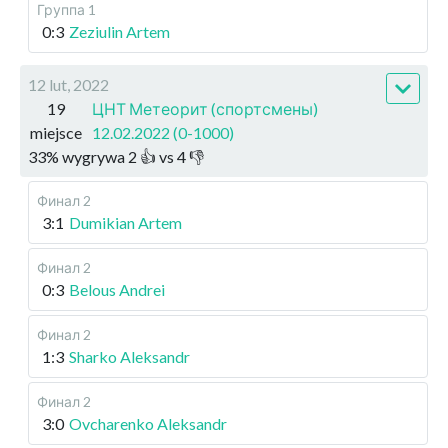
Группа 1
0:3
Zeziulin Artem
12 lut, 2022
19
ЦНТ Метеорит (спортсмены)
miejsce
12.02.2022 (0-1000)
33
%
wygrywa
2
👍 vs
4
👎
Финал 2
3:1
Dumikian Artem
Финал 2
0:3
Belous Andrei
Финал 2
1:3
Sharko Aleksandr
Финал 2
3:0
Ovcharenko Aleksandr