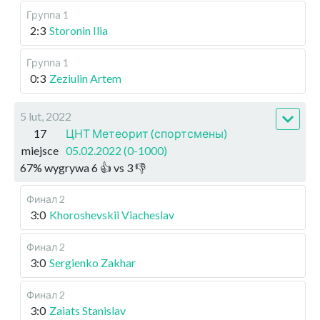
Группа 1
2:3
Storonin Ilia
Группа 1
0:3
Zeziulin Artem
5 lut, 2022
17
ЦНТ Метеорит (спортсмены)
miejsce
05.02.2022 (0-1000)
67
%
wygrywa
6
👍 vs
3
👎
Финал 2
3:0
Khoroshevskii Viacheslav
Финал 2
3:0
Sergienko Zakhar
Финал 2
3:0
Zaiats Stanislav