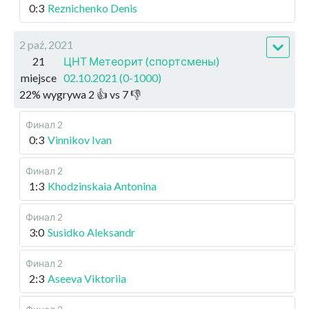
0:3
Reznichenko Denis
2 paź, 2021
21
ЦНТ Метеорит (спортсмены)
miejsce
02.10.2021 (0-1000)
22
%
wygrywa
2
👍 vs
7
👎
Финал 2
0:3
Vinnikov Ivan
Финал 2
1:3
Khodzinskaia Antonina
Финал 2
3:0
Susidko Aleksandr
Финал 2
2:3
Aseeva Viktoriia