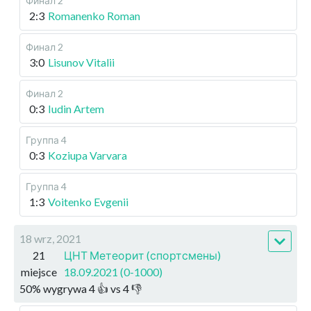
Финал 2
2:3
Romanenko Roman
Финал 2
3:0
Lisunov Vitalii
Финал 2
0:3
Iudin Artem
Группа 4
0:3
Koziupa Varvara
Группа 4
1:3
Voitenko Evgenii
18 wrz, 2021
21
ЦНТ Метеорит (спортсмены)
miejsce
18.09.2021 (0-1000)
50
%
wygrywa
4
👍 vs
4
👎