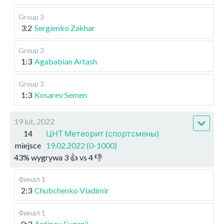
Group 3
3:2
Sergienko Zakhar
Group 3
1:3
Agababian Artash
Group 3
1:3
Kosarev Semen
19 lut, 2022
14
ЦНТ Метеорит (спортсмены)
miejsce
19.02.2022 (0-1000)
43
%
wygrywa
3
👍 vs
4
👎
Финал 1
2:3
Chubchenko Vladimir
Финал 1
0:3
Antipov Evgenii