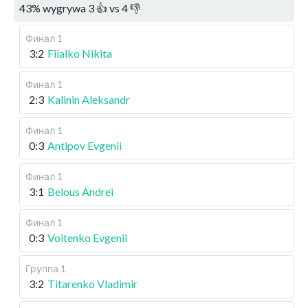
43
%
wygrywa
3
👍 vs
4
👎
Финал 1
3:2
Fiialko Nikita
Финал 1
2:3
Kalinin Aleksandr
Финал 1
0:3
Antipov Evgenii
Финал 1
3:1
Belous Andrei
Финал 1
0:3
Voitenko Evgenii
Группа 1
3:2
Titarenko Vladimir