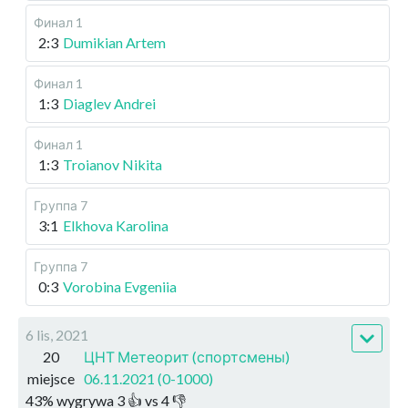
Финал 1
2:3
Dumikian Artem
Финал 1
1:3
Diaglev Andrei
Финал 1
1:3
Troianov Nikita
Группа 7
3:1
Elkhova Karolina
Группа 7
0:3
Vorobina Evgeniia
6 lis, 2021
20
ЦНТ Метеорит (спортсмены)
miejsce
06.11.2021 (0-1000)
43
%
wygrywa
3
👍 vs
4
👎