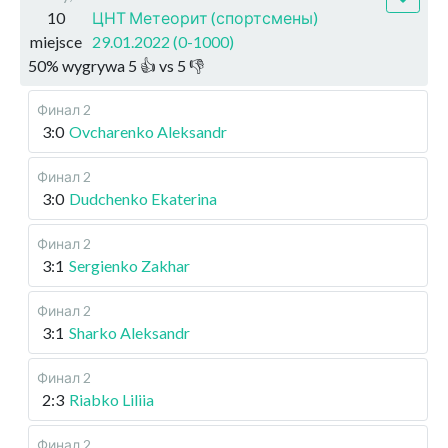
10
ЦНТ Метеорит (спортсмены)
miejsce
29.01.2022 (0-1000)
50
%
wygrywa
5
👍 vs
5
👎
Финал 2
3:0
Ovcharenko Aleksandr
Финал 2
3:0
Dudchenko Ekaterina
Финал 2
3:1
Sergienko Zakhar
Финал 2
3:1
Sharko Aleksandr
Финал 2
2:3
Riabko Liliia
Финал 2