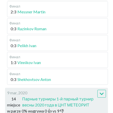
Финал
2:3
Messner Martin
Финал
0:3
Razinkov Roman
Финал
0:3
Pelikh Ivan
Финал
1:3
Vinnikov Ivan
Финал
0:3
Shekhovtsov Anton
9 mar, 2020
14
Парные турниры 1-й парный турнир
miejsce
весны 2020 года в ЦНТ МЕТЕОРИТ
w parze
0
%
wygrywa
0
👍 vs
9
👎