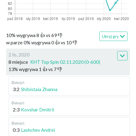
10
%
wygrywa
8
👍 vs
69
👎
Ukryj gry
w parze
0
%
wygrywa
0
👍 vs
10
👎
2 lis, 2020
8 miejsce
КНТ Top Spin 02.11.2020 (0-600)
13
%
wygrywa
1
👍 vs
7
👎
Финал
3:2
Shibistaia Zhanna
Финал
2:3
Kovshar Dmitrii
Финал
0:3
Lashchev Andrei