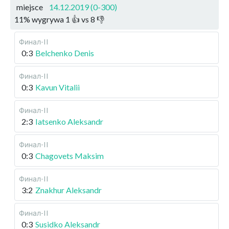
miejsce
14.12.2019 (0-300)
11
%
wygrywa
1
👍 vs
8
👎
Финал-II
0:3
Belchenko Denis
Финал-II
0:3
Kavun Vitalii
Финал-II
2:3
Iatsenko Aleksandr
Финал-II
0:3
Chagovets Maksim
Финал-II
3:2
Znakhur Aleksandr
Финал-II
0:3
Susidko Aleksandr