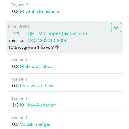
Группа-7
0:2
Mustafin Konstantin
8 lut, 2020
21
ЦНТ Метеорит (любители)
miejsce
08.02.2020 (0-300)
10
%
wygrywa
1
👍 vs
9
👎
Финал-III
0:3
Makhota Liubov
Финал-III
0:3
Poltavets Tatiana
Финал-III
1:3
Kulikov Aleksandr
Финал-III
0:3
Voloshin Sergei