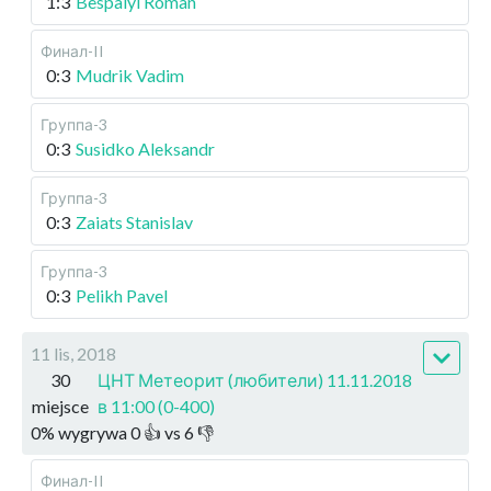
1:3
Bespalyi Roman
Финал-II
0:3
Mudrik Vadim
Группа-3
0:3
Susidko Aleksandr
Группа-3
0:3
Zaiats Stanislav
Группа-3
0:3
Pelikh Pavel
11 lis, 2018
30
ЦНТ Метеорит (любители) 11.11.2018
miejsce
в 11:00 (0-400)
0
%
wygrywa
0
👍 vs
6
👎
Финал-II