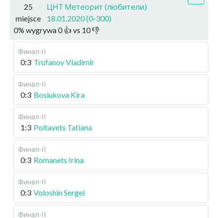
25
ЦНТ Метеорит (любители)
miejsce
18.01.2020 (0-300)
0
%
wygrywa
0
👍 vs
10
👎
Финал-II
0:3
Trufanov Vladimir
Финал-II
0:3
Bosiukova Kira
Финал-II
1:3
Poltavets Tatiana
Финал-II
0:3
Romanets Irina
Финал-II
0:3
Voloshin Sergei
Финал-II