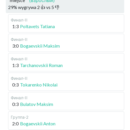
miejsce
(взрослый)
29
%
wygrywa
2
👍 vs
5
👎
Финал-II
1:3
Poltavets Tatiana
Финал-II
3:0
Bogaevskii Maksim
Финал-II
1:3
Tarchanovskii Roman
Финал-II
0:3
Tokarenko Nikolai
Финал-II
0:3
Bulatov Maksim
Группа-2
2:0
Bogaevskii Anton