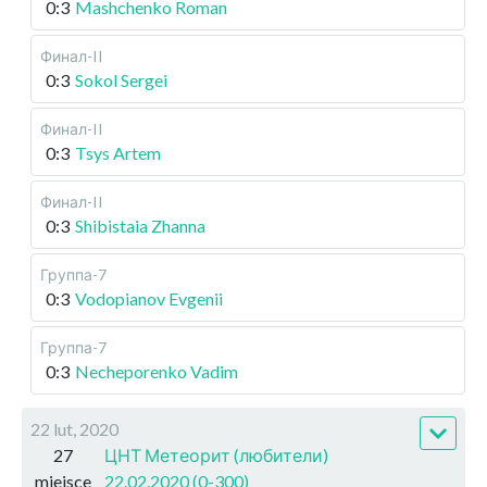
0:3
Mashchenko Roman
Финал-II
0:3
Sokol Sergei
Финал-II
0:3
Tsys Artem
Финал-II
0:3
Shibistaia Zhanna
Группа-7
0:3
Vodopianov Evgenii
Группа-7
0:3
Necheporenko Vadim
22 lut, 2020
27
ЦНТ Метеорит (любители)
miejsce
22.02.2020 (0-300)