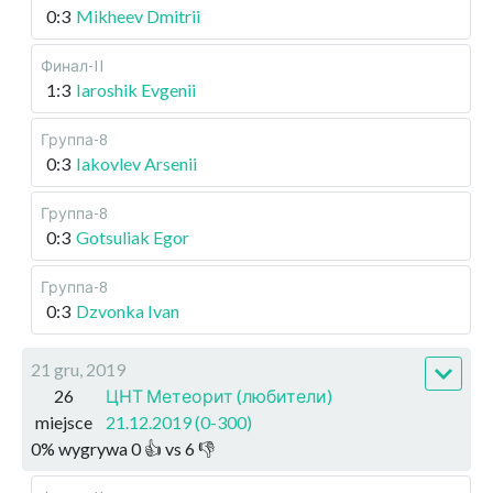
0:3
Mikheev Dmitrii
Финал-II
1:3
Iaroshik Evgenii
Группа-8
0:3
Iakovlev Arsenii
Группа-8
0:3
Gotsuliak Egor
Группа-8
0:3
Dzvonka Ivan
21 gru, 2019
26
ЦНТ Метеорит (любители)
miejsce
21.12.2019 (0-300)
0
%
wygrywa
0
👍 vs
6
👎