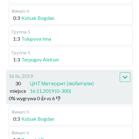
Финал-II
0:3
Kutsak Bogdan
Группа-5
1:3
Tulupova Inna
Группа-5
1:3
Terpugov Aleksei
16 lis, 2019
30
ЦНТ Метеорит (любители)
miejsce
16.11.2019 (0-300)
0
%
wygrywa
0
👍 vs
6
👎
Финал-II
0:3
Kutsak Bogdan
Финал-II