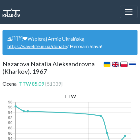
🙏🇺🇦❤️Wspieraj Armię Ukraińską
https://savelife.in.ua/donate
/ Heroiam Slava!
Nazarova Natalia Aleksandrovna
(Kharkov). 1967
Ocena
TTW
85.09
[
51339
]
TTW