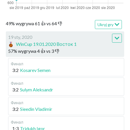
49
%
wygrywa
61
👍 vs
64
👎
Ukryj gry
19 sty, 2020
WinCup 19.01.2020 Восток 1
57
%
wygrywa
4
👍 vs
3
👎
Финал
3:2
Kosarev Semen
Финал
3:2
Sulym Aleksandr
Финал
3:2
Sieedin Vladimir
Финал
1:3
Tridukh Igor