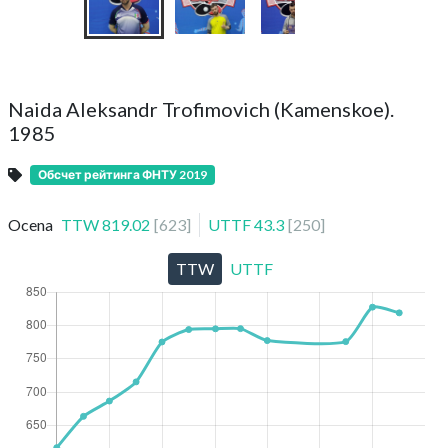
Naida Aleksandr Trofimovich (Kamenskoe).
1985
Обсчет рейтинга ФНТУ 2019
Ocena
TTW
819.02
[
623
]
UTTF
43.3
[
250
]
TTW
UTTF