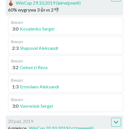
WinCup 29.10.2019 (вечерний)
60
%
wygrywa
3
👍 vs
2
👎
Финал
3:0
Kovalenko Sergei
Финал
2:3
Shapoval Aleksandr
Финал
3:2
Geinorzi Reza
Финал
1:3
Ermolaev Aleksandr
Финал
3:0
Vavreniuk Sergei
20 paź, 2019
6 miejsce
WinCup 20.10.2019 (утренний)