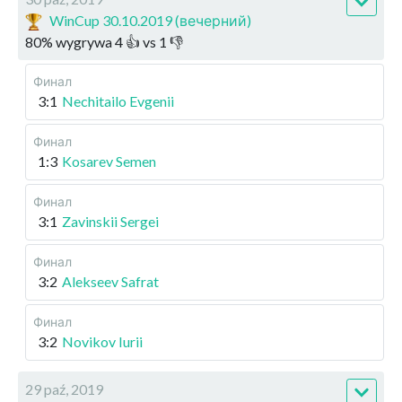
WinCup 30.10.2019 (вечерний)
80
%
wygrywa
4
👍 vs
1
👎
Финал
3:1
Nechitailo Evgenii
Финал
1:3
Kosarev Semen
Финал
3:1
Zavinskii Sergei
Финал
3:2
Alekseev Safrat
Финал
3:2
Novikov Iurii
29 paź, 2019