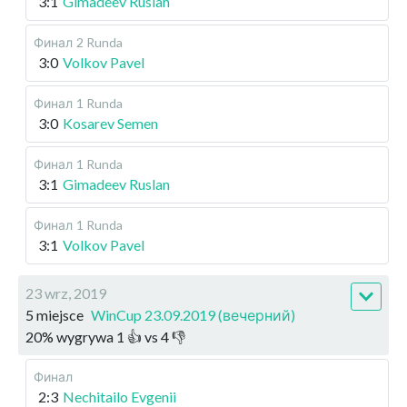
3:1
Gimadeev Ruslan
Финал
2 Runda
3:0
Volkov Pavel
Финал
1 Runda
3:0
Kosarev Semen
Финал
1 Runda
3:1
Gimadeev Ruslan
Финал
1 Runda
3:1
Volkov Pavel
23 wrz, 2019
5 miejsce
WinCup 23.09.2019 (вечерний)
20
%
wygrywa
1
👍 vs
4
👎
Финал
2:3
Nechitailo Evgenii