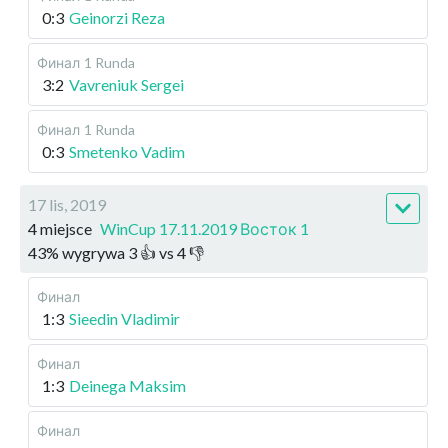
0:3
Geinorzi Reza
Финал
1 Runda
3:2
Vavreniuk Sergei
Финал
1 Runda
0:3
Smetenko Vadim
17 lis, 2019
4 miejsce
WinCup 17.11.2019 Восток 1
43
%
wygrywa
3
👍 vs
4
👎
Финал
1:3
Sieedin Vladimir
Финал
1:3
Deinega Maksim
Финал