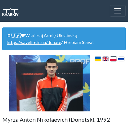
🙏🇺🇦❤️Wspieraj Armię Ukraińską
https://savelife.in.ua/donate
/ Heroiam Slava!
Myrza Anton Nikolaevich (Donetsk). 1992