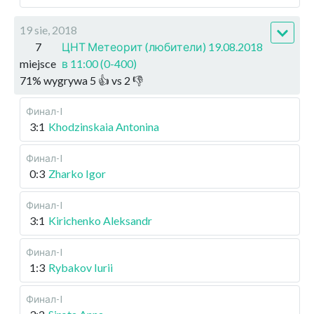
19 sie, 2018
7
ЦНТ Метеорит (любители) 19.08.2018
miejsce
в 11:00 (0-400)
71
%
wygrywa
5
👍 vs
2
👎
Финал-I
3:1
Khodzinskaia Antonina
Финал-I
0:3
Zharko Igor
Финал-I
3:1
Kirichenko Aleksandr
Финал-I
1:3
Rybakov Iurii
Финал-I