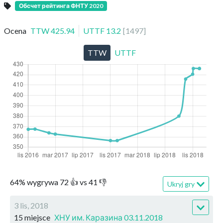
Обсчет рейтинга ФНТУ 2020
Ocena
TTW
425.94
UTTF
13.2
[
1497
]
TTW
UTTF
64
%
wygrywa
72
👍 vs
41
👎
Ukryj gry
3 lis, 2018
15 miejsce
ХНУ им. Каразина 03.11.2018