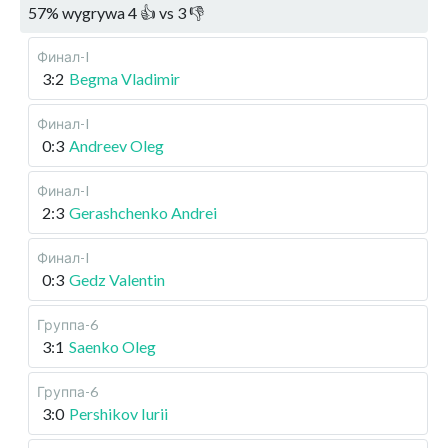
57
%
wygrywa
4
👍 vs
3
👎
Финал-I
3:2
Begma Vladimir
Финал-I
0:3
Andreev Oleg
Финал-I
2:3
Gerashchenko Andrei
Финал-I
0:3
Gedz Valentin
Группа-6
3:1
Saenko Oleg
Группа-6
3:0
Pershikov Iurii