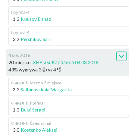
Группа-4
1:3
Iunusov Elshad
Группа-4
3:2
Pershikov Iurii
4 sie, 2018
20 miejsce
ХНУ им. Каразина 04.08.2018
43
%
wygrywa
3
👍 vs
4
👎
Финал-II
Mecz o 3 miejsce
2:3
Saltanovskaia Margarita
Финал-II
Półfinał
1:3
Bului Sergei
Финал-II
Ćwierćfinał
3:0
Kostenko Aleksei