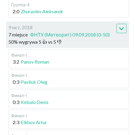
Группа-4
2:0
Zhuravlev Aleksandr
9 wrz, 2018
7 miejsce
ФНТУ (Метеорит) 09.09.2018 (0-50)
50
%
wygrywa
5
👍 vs
5
👎
Финал-I
3:2
Panov Roman
Финал-I
0:3
Pavliuk Oleg
Финал-I
0:3
Kebalo Denis
Финал-I
2:3
Elkhov Artur