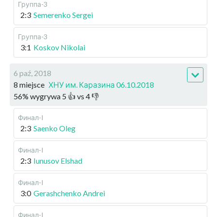
Группа-3
2:3
Semerenko Sergei
Группа-3
3:1
Koskov Nikolai
6 paź, 2018
8 miejsce
ХНУ им. Каразина 06.10.2018
56
%
wygrywa
5
👍 vs
4
👎
Финал-I
2:3
Saenko Oleg
Финал-I
2:3
Iunusov Elshad
Финал-I
3:0
Gerashchenko Andrei
Финал-I