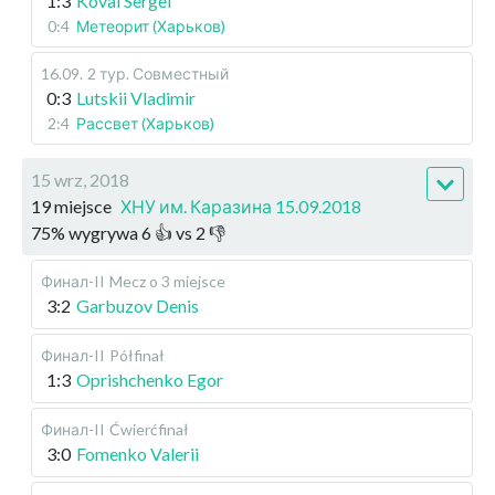
1:3
Koval Sergei
0:4
Метеорит (Харьков)
16.09
.
2 тур. Совместный
0:3
Lutskii Vladimir
2:4
Рассвет (Харьков)
15 wrz, 2018
19 miejsce
ХНУ им. Каразина 15.09.2018
75
%
wygrywa
6
👍 vs
2
👎
Финал-II
Mecz o 3 miejsce
3:2
Garbuzov Denis
Финал-II
Półfinał
1:3
Oprishchenko Egor
Финал-II
Ćwierćfinał
3:0
Fomenko Valerii