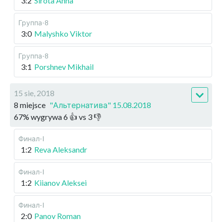
3:2
Sirota Anna
Группа-8
3:0
Malyshko Viktor
Группа-8
3:1
Porshnev Mikhail
15 sie, 2018
8 miejsce
"Альтернатива" 15.08.2018
67
%
wygrywa
6
👍 vs
3
👎
Финал-I
1:2
Reva Aleksandr
Финал-I
1:2
Kiianov Aleksei
Финал-I
2:0
Panov Roman