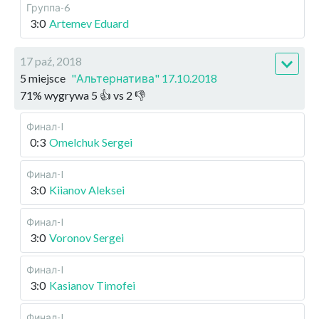
Группа-6
3:0
Artemev Eduard
17 paź, 2018
5 miejsce
"Альтернатива" 17.10.2018
71
%
wygrywa
5
👍 vs
2
👎
Финал-I
0:3
Omelchuk Sergei
Финал-I
3:0
Kiianov Aleksei
Финал-I
3:0
Voronov Sergei
Финал-I
3:0
Kasianov Timofei
Финал-I