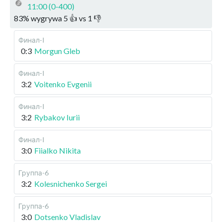
11:00 (0-400)
83
%
wygrywa
5
👍 vs
1
👎
Финал-I
0:3
Morgun Gleb
Финал-I
3:2
Voitenko Evgenii
Финал-I
3:2
Rybakov Iurii
Финал-I
3:0
Fiialko Nikita
Группа-6
3:2
Kolesnichenko Sergei
Группа-6
3:0
Dotsenko Vladislav