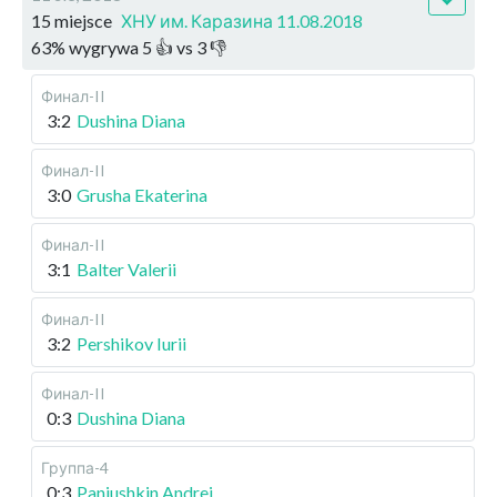
15 miejsce
ХНУ им. Каразина 11.08.2018
63
%
wygrywa
5
👍 vs
3
👎
Финал-II
3:2
Dushina Diana
Финал-II
3:0
Grusha Ekaterina
Финал-II
3:1
Balter Valerii
Финал-II
3:2
Pershikov Iurii
Финал-II
0:3
Dushina Diana
Группа-4
0:3
Paniushkin Andrei