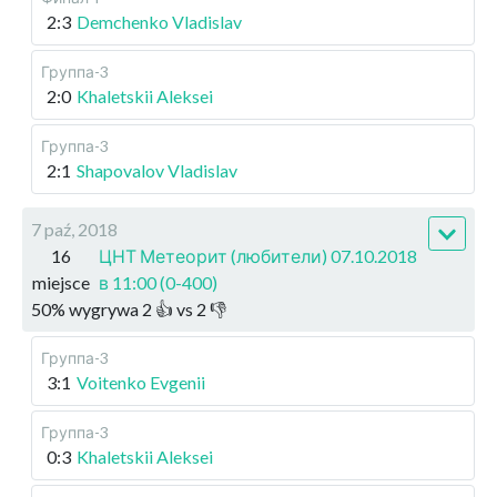
2:3
Demchenko Vladislav
Группа-3
2:0
Khaletskii Aleksei
Группа-3
2:1
Shapovalov Vladislav
7 paź, 2018
16
ЦНТ Метеорит (любители) 07.10.2018
miejsce
в 11:00 (0-400)
50
%
wygrywa
2
👍 vs
2
👎
Группа-3
3:1
Voitenko Evgenii
Группа-3
0:3
Khaletskii Aleksei