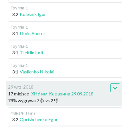
Группа-1
3:2
Kolesnik Igor
Группа-1
3:1
Litvin Andrei
Группа-1
3:1
Tseitlin Iurii
Группа-1
3:1
Vasilenko Nikolai
29 wrz, 2018
17 miejsce
ХНУ им. Каразина 29.09.2018
78
%
wygrywa
7
👍 vs
2
👎
Финал-II
Finał
3:2
Oprishchenko Egor