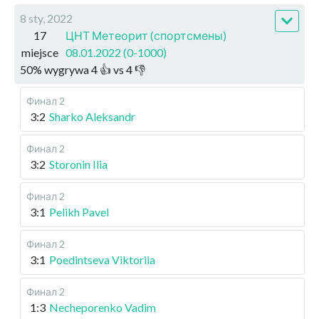
8 sty, 2022
17
ЦНТ Метеорит (спортсмены)
miejsce
08.01.2022 (0-1000)
50
%
wygrywa
4
👍 vs
4
👎
Финал 2
3:2
Sharko Aleksandr
Финал 2
3:2
Storonin Ilia
Финал 2
3:1
Pelikh Pavel
Финал 2
3:1
Poedintseva Viktoriia
Финал 2
1:3
Necheporenko Vadim