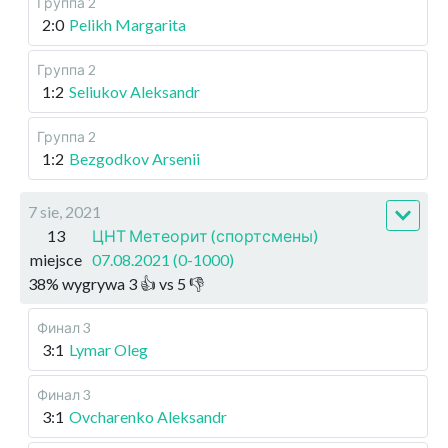
Группа 2
2:0
Pelikh Margarita
Группа 2
1:2
Seliukov Aleksandr
Группа 2
1:2
Bezgodkov Arsenii
7 sie, 2021
13
ЦНТ Метеорит (спортсмены)
miejsce
07.08.2021 (0-1000)
38
%
wygrywa
3
👍 vs
5
👎
Финал 3
3:1
Lymar Oleg
Финал 3
3:1
Ovcharenko Aleksandr