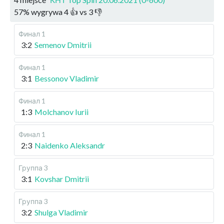
57
%
wygrywa
4
👍 vs
3
👎
Финал 1
3:2
Semenov Dmitrii
Финал 1
3:1
Bessonov Vladimir
Финал 1
1:3
Molchanov Iurii
Финал 1
2:3
Naidenko Aleksandr
Группа 3
3:1
Kovshar Dmitrii
Группа 3
3:2
Shulga Vladimir