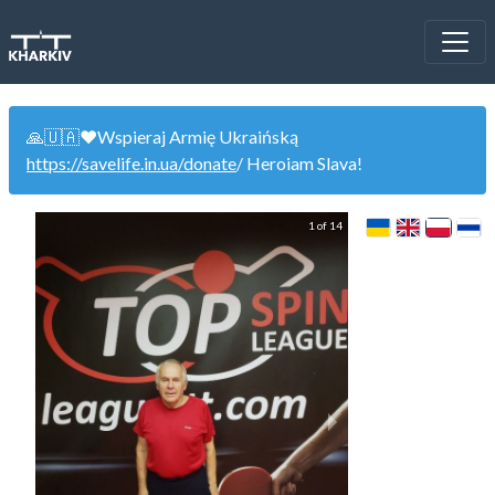
🙏🇺🇦❤️Wspieraj Armię Ukraińską
https://savelife.in.ua/donate
/ Heroiam Slava!
1 of 14