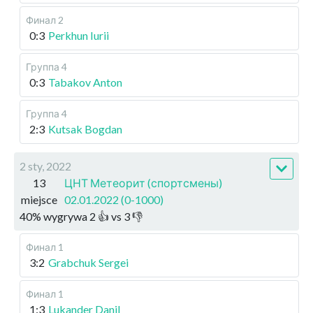
Финал 2
0:3
Perkhun Iurii
Группа 4
0:3
Tabakov Anton
Группа 4
2:3
Kutsak Bogdan
2 sty, 2022
13
ЦНТ Метеорит (спортсмены)
miejsce
02.01.2022 (0-1000)
40
%
wygrywa
2
👍 vs
3
👎
Финал 1
3:2
Grabchuk Sergei
Финал 1
1:3
Lukander Danil