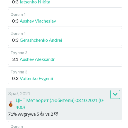
0:3
Iatsenko Nikita
Финал 1
0:3
Aushev Viacheslav
Финал 1
0:3
Gerashchenko Andrei
Группа 3
3:1
Aushev Aleksandr
Группа 3
0:3
Voitenko Evgenii
3 paź, 2021
ЦНТ Метеорит (любители) 03.10.2021 (0-
400)
71
%
wygrywa
5
👍 vs
2
👎
Финал