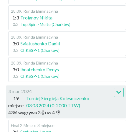
28.09
.
Runda Eliminacyjna
1:3
Troianov Nikita
0:3
Top Spin - Molto (Charków)
28.09
.
Runda Eliminacyjna
3:0
Sviatushenko Daniil
3:2
ChKSSP-1 (Charków)
28.09
.
Runda Eliminacyjna
3:0
Ihnatchenko Denys
3:2
ChKSSP-1 (Charków)
3 mar, 2024
19
Turniej Siergieja Kolesniczenko
miejsce
03.03.2024 (0-2000 TTW)
43
%
wygrywa
3
👍 vs
4
👎
Final 2
Mecz o 3 miejsce
2:1
Sarkisian Levon