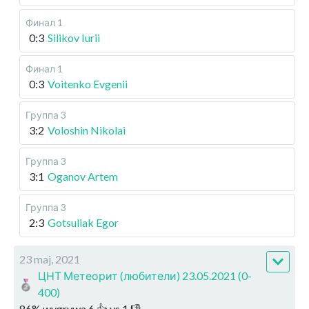
Финал 1
0:3
Silikov Iurii
Финал 1
0:3
Voitenko Evgenii
Группа 3
3:2
Voloshin Nikolai
Группа 3
3:1
Oganov Artem
Группа 3
2:3
Gotsuliak Egor
23 maj, 2021
ЦНТ Метеорит (любители) 23.05.2021 (0-
400)
86
%
wygrywa
6
👍 vs
1
👎