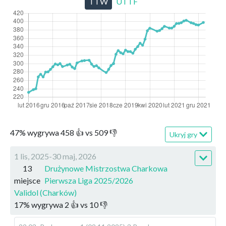
TTW
UTTF
47
%
wygrywa
458
👍 vs
509
👎
Ukryj gry
1 lis, 2025-30 maj, 2026
13
Drużynowe Mistrzostwa Charkowa
miejsce
Pierwsza Liga 2025/2026
Validol (Charków)
17
%
wygrywa
2
👍 vs
10
👎