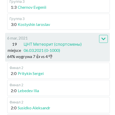
Группа 3
1:3
Chernov Evgenii
Группа 3
3:0
Kostyshin Iaroslav
6 mar, 2021
19
ЦНТ Метеорит (спортсмены)
miejsce
06.03.2021 (0-1000)
64
%
wygrywa
7
👍 vs
4
👎
Финал 2
2:0
Pritykin Sergei
Финал 2
2:0
Lebedev Ilia
Финал 2
2:0
Susidko Aleksandr