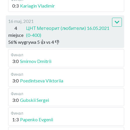
0:3
Kariagin Vladimir
16 maj, 2021
4
ЦНТ Метеорит (любители) 16.05.2021
miejsce
(0-400)
56
%
wygrywa
5
👍 vs
4
👎
Финал
3:0
Smirnov Dmitrii
Финал
3:0
Poedintseva Viktoriia
Финал
3:0
Gubskii Sergei
Финал
1:3
Papenko Evgenii