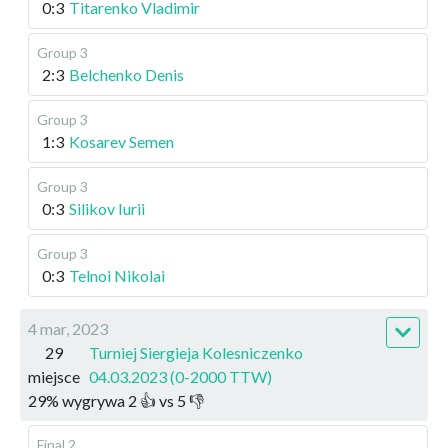
0:3
Titarenko Vladimir
Group 3
2:3
Belchenko Denis
Group 3
1:3
Kosarev Semen
Group 3
0:3
Silikov Iurii
Group 3
0:3
Telnoi Nikolai
4 mar, 2023
29
Turniej Siergieja Kolesniczenko
miejsce
04.03.2023 (0-2000 TTW)
29
%
wygrywa
2
👍 vs
5
👎
Final 2