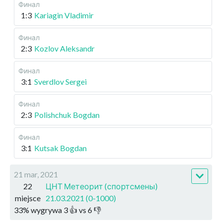
Финал
1:3
Kariagin Vladimir
Финал
2:3
Kozlov Aleksandr
Финал
3:1
Sverdlov Sergei
Финал
2:3
Polishchuk Bogdan
Финал
3:1
Kutsak Bogdan
21 mar, 2021
22
ЦНТ Метеорит (спортсмены)
miejsce
21.03.2021 (0-1000)
33
%
wygrywa
3
👍 vs
6
👎