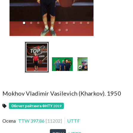
Drużynowe Mis
Pierwsza L
Mokhov Vladimir Vasilevich (Kharkov). 1950
Обсчет рейтинга ФНТУ 2019
Ocena
TTW
397.86
[
11202
]
UTTF