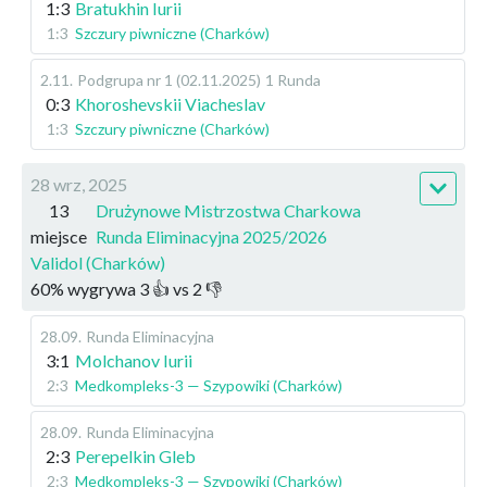
1:3
Bratukhin Iurii
1:3
Szczury piwniczne (Charków)
2.11
.
Podgrupa nr 1 (02.11.2025)
1 Runda
0:3
Khoroshevskii Viacheslav
1:3
Szczury piwniczne (Charków)
28 wrz, 2025
13
Drużynowe Mistrzostwa Charkowa
miejsce
Runda Eliminacyjna 2025/2026
Validol (Charków)
60
%
wygrywa
3
👍 vs
2
👎
28.09
.
Runda Eliminacyjna
3:1
Molchanov Iurii
2:3
Medkompleks-3 — Szypowiki (Charków)
28.09
.
Runda Eliminacyjna
2:3
Perepelkin Gleb
2:3
Medkompleks-3 — Szypowiki (Charków)