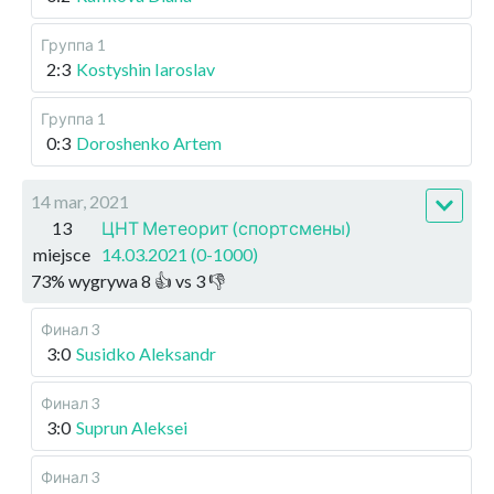
Группа 1
2:3
Kostyshin Iaroslav
Группа 1
0:3
Doroshenko Artem
14 mar, 2021
13
ЦНТ Метеорит (спортсмены)
miejsce
14.03.2021 (0-1000)
73
%
wygrywa
8
👍 vs
3
👎
Финал 3
3:0
Susidko Aleksandr
Финал 3
3:0
Suprun Aleksei
Финал 3