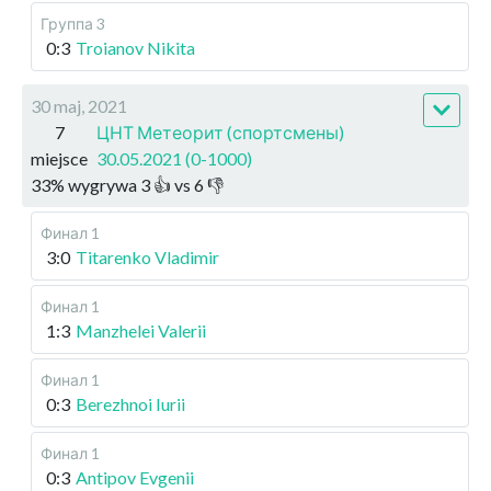
Группа 3
0:3
Troianov Nikita
30 maj, 2021
7
ЦНТ Метеорит (спортсмены)
miejsce
30.05.2021 (0-1000)
33
%
wygrywa
3
👍 vs
6
👎
Финал 1
3:0
Titarenko Vladimir
Финал 1
1:3
Manzhelei Valerii
Финал 1
0:3
Berezhnoi Iurii
Финал 1
0:3
Antipov Evgenii