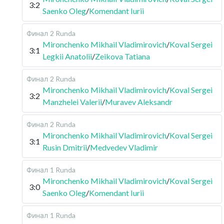
3:2
Saenko Oleg
/
Komendant Iurii
Финал
2 Runda
Mironchenko Mikhail Vladimirovich
/
Koval Sergei
3:1
Legkii Anatolii
/
Zeikova Tatiana
Финал
2 Runda
Mironchenko Mikhail Vladimirovich
/
Koval Sergei
3:2
Manzhelei Valerii
/
Muravev Aleksandr
Финал
2 Runda
Mironchenko Mikhail Vladimirovich
/
Koval Sergei
3:1
Rusin Dmitrii
/
Medvedev Vladimir
Финал
1 Runda
Mironchenko Mikhail Vladimirovich
/
Koval Sergei
3:0
Saenko Oleg
/
Komendant Iurii
Финал
1 Runda