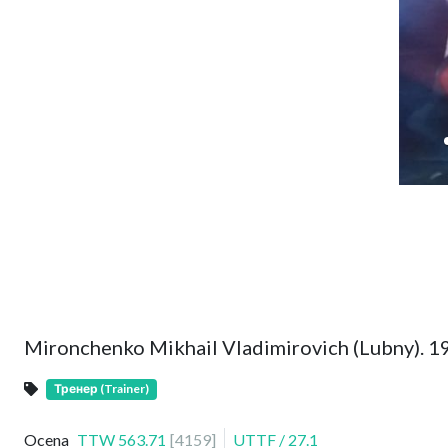
Mironchenko Mikhail Vladimirovich (Lubny). 1
Тренер (Trainer)
Ocena
TTW
563.71
[
4159
]
UTTF
/
27.1