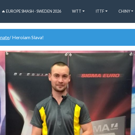
🔥 EUROPE SMASH - SWEDEN 2026
WTT
ITTF
CHINY
onate
/ Heroiam Slava!
1 