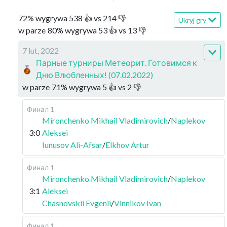
72
%
wygrywa
538
👍 vs
214
👎
Ukryj gry
w parze
80
%
wygrywa
53
👍 vs
13
👎
7 lut, 2022
Парные турниры Метеорит. Готовимся к
Дню Влюбленных! (07.02.2022)
w parze
71
%
wygrywa
5
👍 vs
2
👎
Финал 1
Mironchenko Mikhail Vladimirovich
/
Naplekov
3:0
Aleksei
Iunusov Ali-Afsar
/
Elkhov Artur
Финал 1
Mironchenko Mikhail Vladimirovich
/
Naplekov
3:1
Aleksei
Chasnovskii Evgenii
/
Vinnikov Ivan
Финал 1