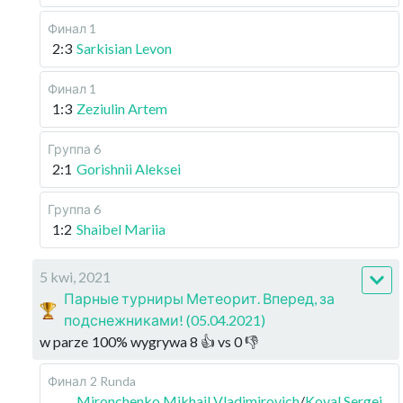
Финал 1
2:3
Sarkisian Levon
Финал 1
1:3
Zeziulin Artem
Группа 6
2:1
Gorishnii Aleksei
Группа 6
1:2
Shaibel Mariia
5 kwi, 2021
Парные турниры Метеорит. Вперед, за
подснежниками! (05.04.2021)
w parze
100
%
wygrywa
8
👍 vs
0
👎
Финал
2 Runda
Mironchenko Mikhail Vladimirovich
/
Koval Sergei