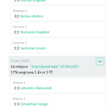
Фиинал 1
3:2
Belous Andrei
Группа 5
2:1
Shchukin Vladimir
Группа 5
1:2
Sarkisian Levon
7 kwi, 2021
16 miejsce
"Альтернатива" 07.04.2021
17
%
wygrywa
1
👍 vs
5
👎
Финал 1
2:3
Iatsenko Aleksandr
Финал 1
1:3
Omelchuk Sergei