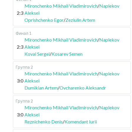
Mironchenko Mikhail Vladimirovich
/
Naplekov
2:3
Aleksei
Oprishchenko Egor
/
Zeziulin Artem
Финал 1
Mironchenko Mikhail Vladimirovich
/
Naplekov
2:3
Aleksei
Koval Sergei
/
Kosarev Semen
Группа 2
Mironchenko Mikhail Vladimirovich
/
Naplekov
3:0
Aleksei
Dumikian Artem
/
Ovcharenko Aleksandr
Группа 2
Mironchenko Mikhail Vladimirovich
/
Naplekov
3:0
Aleksei
Reznichenko Denis
/
Komendant Iurii