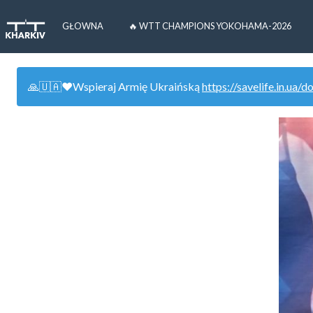
GŁOWNA
🔥 WTT CHAMPIONS YOKOHAMA-2026
🙏🇺🇦❤️Wspieraj Armię Ukraińską
https://savelife.in.ua/d