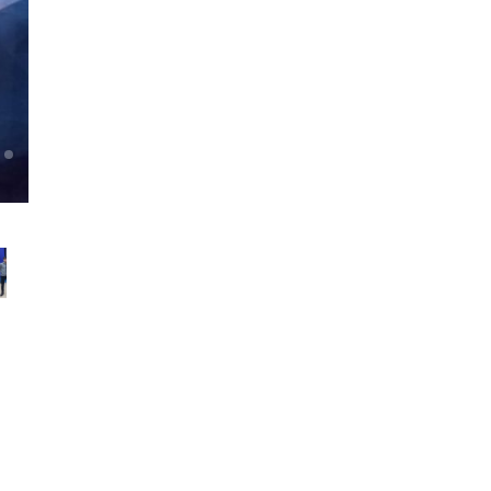
Парные турниры Метеорит. Готовимся к Дню Влюбленных! (07.