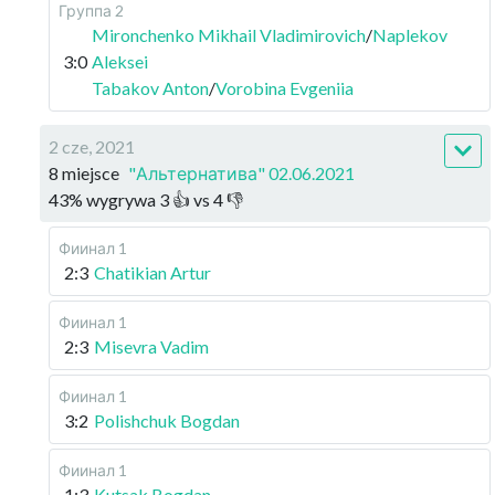
Группа 2
Mironchenko Mikhail Vladimirovich
/
Naplekov
3:0
Aleksei
Tabakov Anton
/
Vorobina Evgeniia
2 cze, 2021
8 miejsce
"Альтернатива" 02.06.2021
43
%
wygrywa
3
👍 vs
4
👎
Фиинал 1
2:3
Chatikian Artur
Фиинал 1
2:3
Misevra Vadim
Фиинал 1
3:2
Polishchuk Bogdan
Фиинал 1
1:3
Kutsak Bogdan