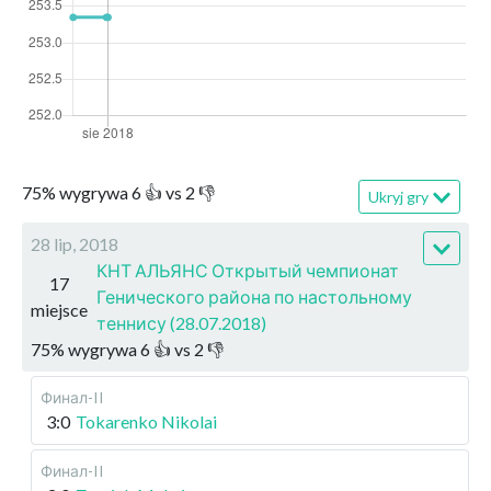
75
%
wygrywa
6
👍 vs
2
👎
Ukryj gry
28 lip, 2018
КНТ АЛЬЯНС Открытый чемпионат
17
Генического района по настольному
miejsce
теннису (28.07.2018)
75
%
wygrywa
6
👍 vs
2
👎
Финал-II
3:0
Tokarenko Nikolai
Финал-II