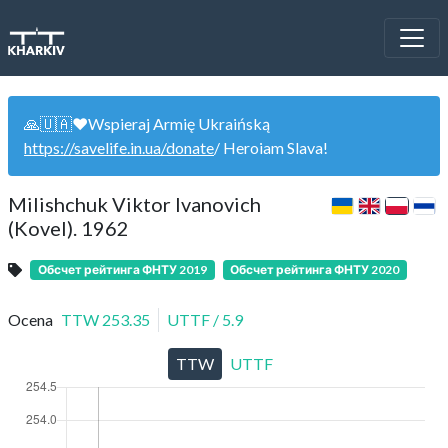
🙏🇺🇦❤️Wspieraj Armię Ukraińską
https://savelife.in.ua/donate
/ Heroiam Slava!
Milishchuk Viktor Ivanovich
(Kovel). 1962
Обсчет рейтинга ФНТУ 2019
Обсчет рейтинга ФНТУ 2020
Ocena
TTW
253.35
UTTF
/
5.9
TTW
UTTF