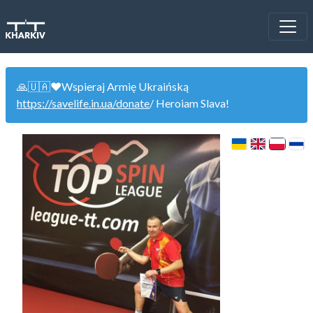
🙏🇺🇦❤️Wspieraj Armię Ukraińską
https://savelife.in.ua/donate
/ Heroiam Slava!