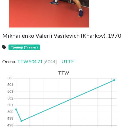
Mikhailenko Valerii Vasilevich (Kharkov). 1970
Тренер (Trainer)
Ocena
TTW
504.71
[
6044
]
UTTF
TTW