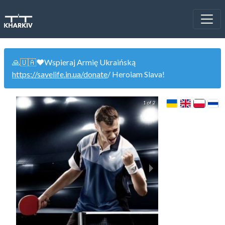
🙏🇺🇦❤️Wspieraj Armię Ukraińską
https://savelife.in.ua/donate
/ Heroiam Slava!
1 of 2
TT-Cup 2