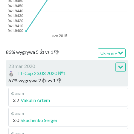
83
%
wygrywa
5
👍 vs
1
👎
Ukryj gry
23 mar, 2020
TT-Cup 23.03.2020 №1
67
%
wygrywa
2
👍 vs
1
👎
Финал
3:2
Vakulin Artem
Финал
3:0
Skachenko Sergei
Финал