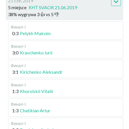
21 cze, 2019
5 miejsce
КНТ SVAOR 21.06.2019
38
%
wygrywa
3
👍 vs
5
👎
Финал-I
0:3
Pelykh Maksim
Финал-I
3:0
Kravchenko Iurii
Финал-I
3:1
Kirichenko Aleksandr
Финал-I
1:3
Khorolskii Vitalii
Финал-I
1:3
Chatikian Artur
Финал-I