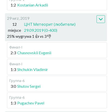
1:2
Kostanian Arkadii
29 wrz, 2019
12
ЦНТ Метеорит (любители)
miejsce
29.09.2019 (0-400)
25
%
wygrywa
1
👍 vs
3
👎
Финал-I
2:3
Chasnovskii Evgenii
Финал-I
1:3
Shchukin Vladimir
Группа-6
3:0
Shutov Sergei
Группа-6
1:3
Pugachev Pavel