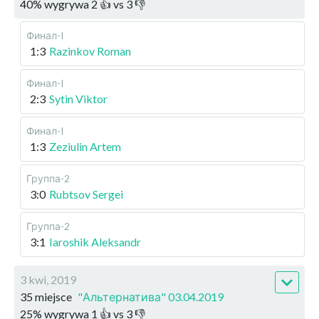
40
%
wygrywa
2
👍 vs
3
👎
Финал-I
1:3
Razinkov Roman
Финал-I
2:3
Sytin Viktor
Финал-I
1:3
Zeziulin Artem
Группа-2
3:0
Rubtsov Sergei
Группа-2
3:1
Iaroshik Aleksandr
3 kwi, 2019
35 miejsce
"Альтернатива" 03.04.2019
25
%
wygrywa
1
👍 vs
3
👎