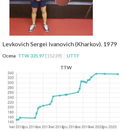
Levkovich Sergei Ivanovich (Kharkov). 1979
Ocena
TTW
335.97
[
15239
]
UTTF
TTW