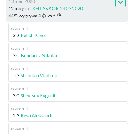
13 mar, 2020
12 miejsce
КНТ SVAOR 13.03.2020
44
%
wygrywa
4
👍 vs
5
👎
Финал-II
3:2
Pelikh Pavel
Финал-II
3:0
Bondarev Nikolai
Финал-II
0:3
Shchukin Vladimir
Финал-II
3:0
Shevtsov Evgenii
Финал-II
1:3
Reva Aleksandr
Финал-II