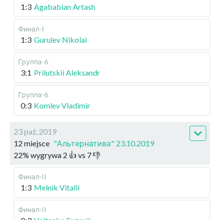
1:3
Agababian Artash
Финал-I
1:3
Gurulev Nikolai
Группа-6
3:1
Prilutskii Aleksandr
Группа-6
0:3
Komlev Vladimir
23 paź, 2019
12 miejsce
"Альтернатива" 23.10.2019
22
%
wygrywa
2
👍 vs
7
👎
Финал-II
1:3
Melnik Vitalii
Финал-II