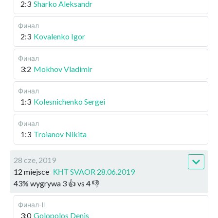
2:3
Sharko Aleksandr
Финал
2:3
Kovalenko Igor
Финал
3:2
Mokhov Vladimir
Финал
1:3
Kolesnichenko Sergei
Финал
1:3
Troianov Nikita
28 cze, 2019
12 miejsce
КНТ SVAOR 28.06.2019
43
%
wygrywa
3
👍 vs
4
👎
Финал-II
3:0
Golopolos Denis