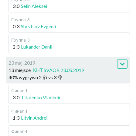
3:0
Selin Aleksei
Группа-3
0:3
Shevtsov Evgenii
Группа-3
2:3
Lukander Danil
23 maj, 2019
13 miejsce
КНТ SVAOR 23.05.2019
40
%
wygrywa
2
👍 vs
3
👎
Финал-I
3:0
Titarenko Vladimir
Финал-I
1:3
Litvin Andrei
Финал-I