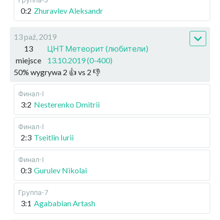
0:2
Zhuravlev Aleksandr
13 paź, 2019
13
ЦНТ Метеорит (любители)
miejsce
13.10.2019 (0-400)
50
%
wygrywa
2
👍 vs
2
👎
Финал-I
3:2
Nesterenko Dmitrii
Финал-I
2:3
Tseitlin Iurii
Финал-I
0:3
Gurulev Nikolai
Группа-7
3:1
Agababian Artash