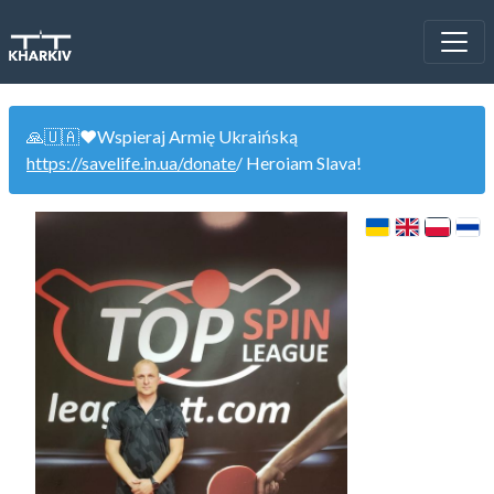
🙏🇺🇦❤️Wspieraj Armię Ukraińską
https://savelife.in.ua/donate
/ Heroiam Slava!