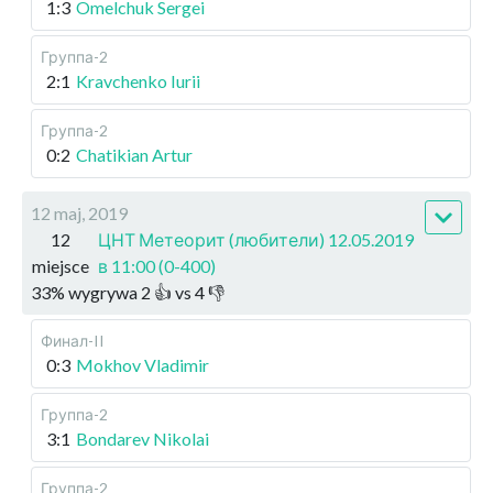
1:3
Omelchuk Sergei
Группа-2
2:1
Kravchenko Iurii
Группа-2
0:2
Chatikian Artur
12 maj, 2019
12
ЦНТ Метеорит (любители) 12.05.2019
miejsce
в 11:00 (0-400)
33
%
wygrywa
2
👍 vs
4
👎
Финал-II
0:3
Mokhov Vladimir
Группа-2
3:1
Bondarev Nikolai
Группа-2