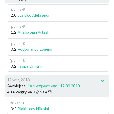
Группа-8
2:0
Susidko Aleksandr
Группа-8
1:2
Agababian Artash
Группа-8
0:2
Vodopianov Evgenii
Группа-8
0:2
Tsopa Dmitrii
12 wrz, 2018
24 miejsce
"Альтернатива" 12.09.2018
43
%
wygrywa
3
👍 vs
4
👎
Финал-II
0:2
Plakhteev Nikolai