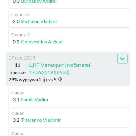
0:3
Burdakov Andrei
Группа-3
2:0
Shchukin Vladimir
Группа-3
0:2
Goloveshkin Aleksei
17 cze, 2019
11
ЦНТ Метеорит (любители)
miejsce
17.06.2019 (0-500)
29
%
wygrywa
2
👍 vs
5
👎
Финал
3:1
Fomin Vadim
Финал
3:2
Titarenko Vladimir
Финал