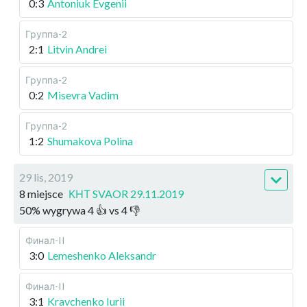
0:3
Antoniuk Evgenii
Группа-2
2:1
Litvin Andrei
Группа-2
0:2
Misevra Vadim
Группа-2
1:2
Shumakova Polina
29 lis, 2019
8 miejsce
КНТ SVAOR 29.11.2019
50
%
wygrywa
4
👍 vs
4
👎
Финал-II
3:0
Lemeshenko Aleksandr
Финал-II
3:1
Kravchenko Iurii