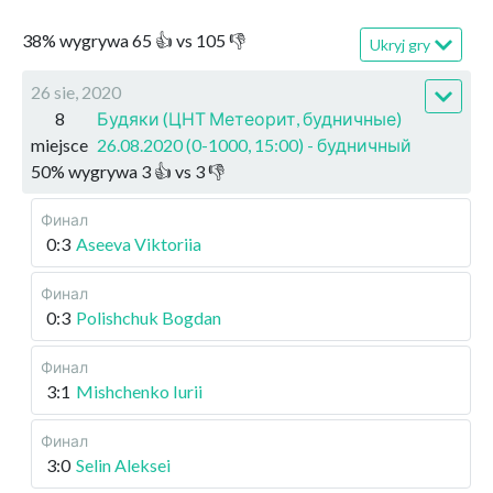
38
%
wygrywa
65
👍 vs
105
👎
Ukryj gry
26 sie, 2020
8
Будяки (ЦНТ Метеорит, будничные)
miejsce
26.08.2020 (0-1000, 15:00) - будничный
50
%
wygrywa
3
👍 vs
3
👎
Финал
0:3
Aseeva Viktoriia
Финал
0:3
Polishchuk Bogdan
Финал
3:1
Mishchenko Iurii
Финал
3:0
Selin Aleksei