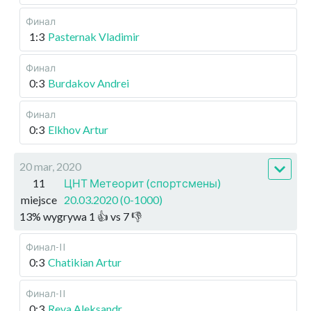
Финал
1:3
Pasternak Vladimir
Финал
0:3
Burdakov Andrei
Финал
0:3
Elkhov Artur
20 mar, 2020
11
ЦНТ Метеорит (спортсмены)
miejsce
20.03.2020 (0-1000)
13
%
wygrywa
1
👍 vs
7
👎
Финал-II
0:3
Chatikian Artur
Финал-II
0:3
Reva Aleksandr