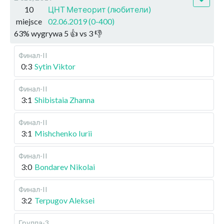
10
ЦНТ Метеорит (любители)
miejsce
02.06.2019 (0-400)
63
%
wygrywa
5
👍 vs
3
👎
Финал-II
0:3
Sytin Viktor
Финал-II
3:1
Shibistaia Zhanna
Финал-II
3:1
Mishchenko Iurii
Финал-II
3:0
Bondarev Nikolai
Финал-II
3:2
Terpugov Aleksei
Группа-3