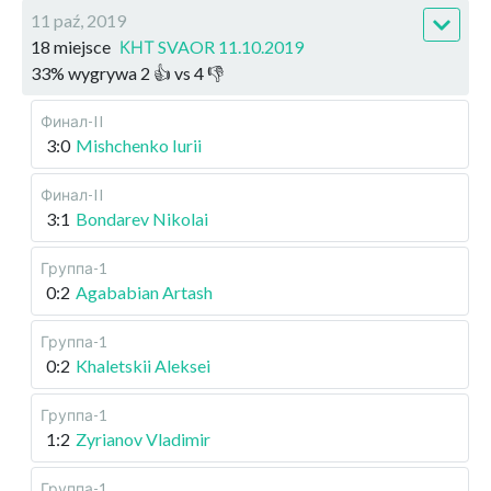
11 paź, 2019
18 miejsce
КНТ SVAOR 11.10.2019
33
%
wygrywa
2
👍 vs
4
👎
Финал-II
3:0
Mishchenko Iurii
Финал-II
3:1
Bondarev Nikolai
Группа-1
0:2
Agababian Artash
Группа-1
0:2
Khaletskii Aleksei
Группа-1
1:2
Zyrianov Vladimir
Группа-1