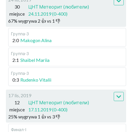
30
ЦНТ Метеорит (любители)
miejsce
24.11.2019 (0-400)
67
%
wygrywa
2
👍 vs
1
👎
Группа-3
2:0
Makogon Alina
Группа-3
2:1
Shaibel Mariia
Группа-3
0:3
Rudenko Vitalii
17 lis, 2019
12
ЦНТ Метеорит (любители)
miejsce
17.11.2019 (0-400)
25
%
wygrywa
1
👍 vs
3
👎
Финал-I