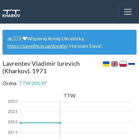
🙏🇺🇦❤️Wspieraj Armię Ukraińską
https://savelife.in.ua/donate
/ Heroiam Slava!
Lavrentev Vladimir Iurevich
(Kharkov). 1971
Ocena
TTW
201.97
TTW