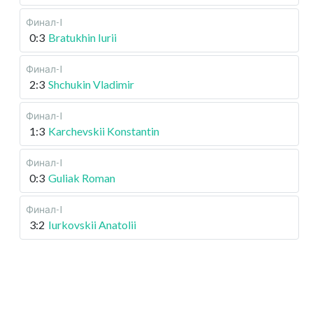
Финал-I
0:3
Bratukhin Iurii
Финал-I
2:3
Shchukin Vladimir
Финал-I
1:3
Karchevskii Konstantin
Финал-I
0:3
Guliak Roman
Финал-I
3:2
Iurkovskii Anatolii