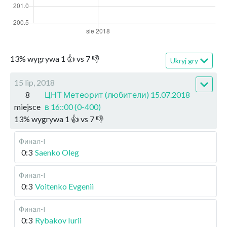
13
%
wygrywa
1
👍 vs
7
👎
Ukryj gry
15 lip, 2018
8
ЦНТ Метеорит (любители) 15.07.2018
miejsce
в 16::00 (0-400)
13
%
wygrywa
1
👍 vs
7
👎
Финал-I
0:3
Saenko Oleg
Финал-I
0:3
Voitenko Evgenii
Финал-I
0:3
Rybakov Iurii