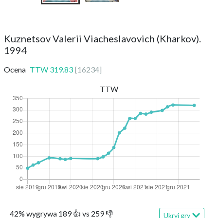
Kuznetsov Valerii Viacheslavovich (Kharkov).
1994
Ocena
TTW
319.83
[
16234
]
TTW
42
%
wygrywa
189
👍 vs
259
👎
Ukryj gry