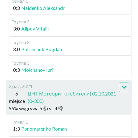
Финал 1
0:3
Naidenko Aleksandr
Группа 3
3:0
Alipov Vitalii
Группа 3
3:0
Polishchuk Bogdan
Группа 3
0:3
Molchanov Iurii
2 paź, 2021
6
ЦНТ Метеорит (любители) 02.10.2021
miejsce
(0-300)
56
%
wygrywa
5
👍 vs
4
👎
Финал 1
1:3
Ponomarenko Roman