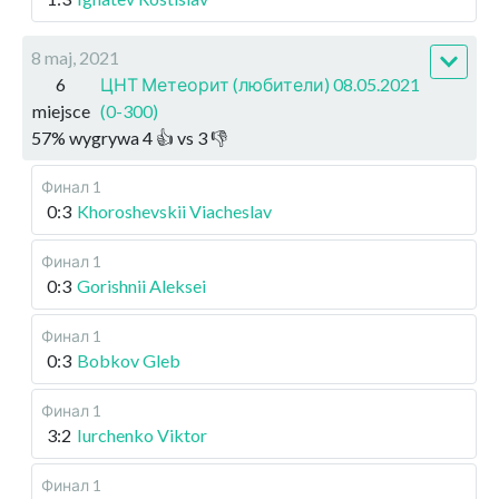
8 maj, 2021
6
ЦНТ Метеорит (любители) 08.05.2021
miejsce
(0-300)
57
%
wygrywa
4
👍 vs
3
👎
Финал 1
0:3
Khoroshevskii Viacheslav
Финал 1
0:3
Gorishnii Aleksei
Финал 1
0:3
Bobkov Gleb
Финал 1
3:2
Iurchenko Viktor
Финал 1