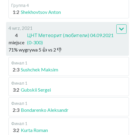
Группа 4
1:2
Shekhovtsov Anton
4 wrz, 2021
4
ЦНТ Метеорит (любители) 04.09.2021
miejsce
(0-300)
71
%
wygrywa
5
👍 vs
2
👎
Финал 1
2:3
Sushchek Maksim
Финал 1
3:2
Gubskii Sergei
Финал 1
2:3
Bondarenko Aleksandr
Финал 1
3:2
Kurta Roman