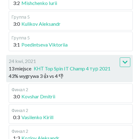
3:2
Mishchenko Iurii
Группа 5
3:0
Kulikov Aleksandr
Группа 5
3:1
Poedintseva Viktoriia
24 kwi, 2021
13 miejsce
КНТ Top Spin IT Champ 4 тур 2021
43
%
wygrywa
3
👍 vs
4
👎
Финал 2
3:0
Kovshar Dmitrii
Финал 2
0:3
Vasilenko Kirill
Финал 2
1:3
Kozlov Aleksandr