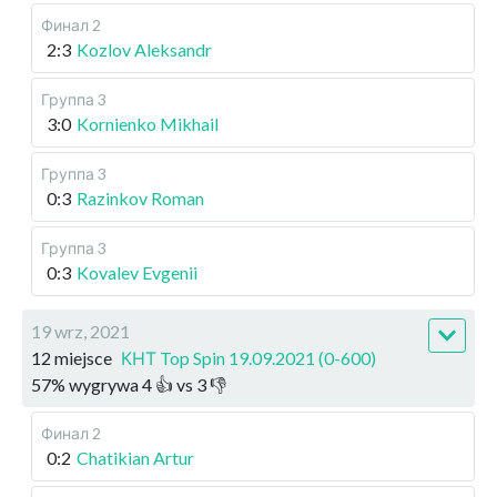
Финал 2
2:3
Kozlov Aleksandr
Группа 3
3:0
Kornienko Mikhail
Группа 3
0:3
Razinkov Roman
Группа 3
0:3
Kovalev Evgenii
19 wrz, 2021
12 miejsce
КНТ Top Spin 19.09.2021 (0-600)
57
%
wygrywa
4
👍 vs
3
👎
Финал 2
0:2
Chatikian Artur