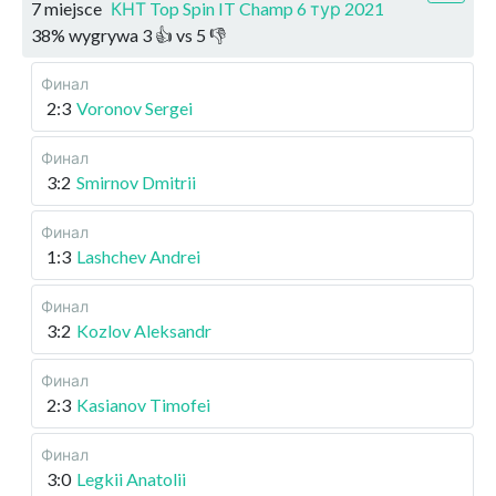
7 miejsce
КНТ Top Spin IT Champ 6 тур 2021
38
%
wygrywa
3
👍 vs
5
👎
Финал
2:3
Voronov Sergei
Финал
3:2
Smirnov Dmitrii
Финал
1:3
Lashchev Andrei
Финал
3:2
Kozlov Aleksandr
Финал
2:3
Kasianov Timofei
Финал
3:0
Legkii Anatolii