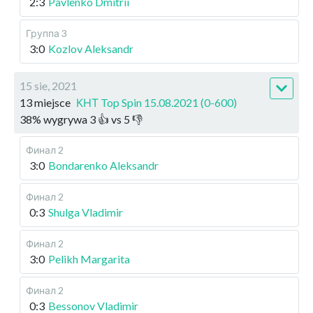
2:3
Pavlenko Dmitrii
Группа 3
3:0
Kozlov Aleksandr
15 sie, 2021
13 miejsce
КНТ Top Spin 15.08.2021 (0-600)
38
%
wygrywa
3
👍 vs
5
👎
Финал 2
3:0
Bondarenko Aleksandr
Финал 2
0:3
Shulga Vladimir
Финал 2
3:0
Pelikh Margarita
Финал 2
0:3
Bessonov Vladimir