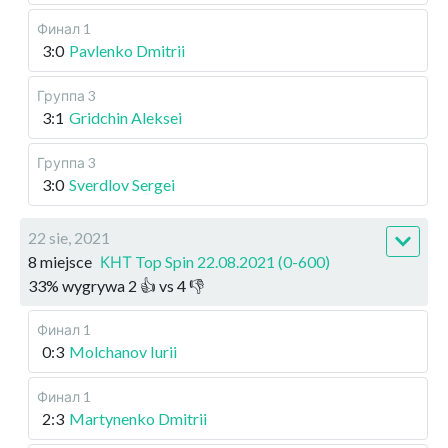
Финал 1
3:0
Pavlenko Dmitrii
Группа 3
3:1
Gridchin Aleksei
Группа 3
3:0
Sverdlov Sergei
22 sie, 2021
8 miejsce
КНТ Top Spin 22.08.2021 (0-600)
33
%
wygrywa
2
👍 vs
4
👎
Финал 1
0:3
Molchanov Iurii
Финал 1
2:3
Martynenko Dmitrii