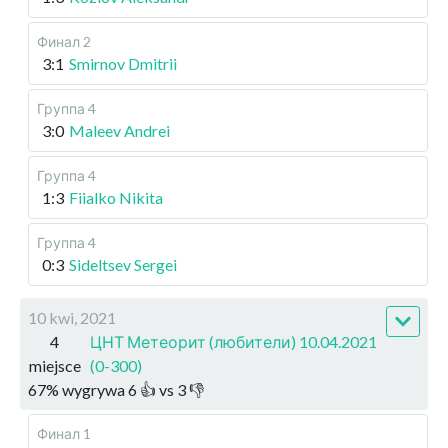
Финал 2
3:1
Smirnov Dmitrii
Группа 4
3:0
Maleev Andrei
Группа 4
1:3
Fiialko Nikita
Группа 4
0:3
Sideltsev Sergei
10 kwi, 2021
4
ЦНТ Метеорит (любители) 10.04.2021
miejsce
(0-300)
67
%
wygrywa
6
👍 vs
3
👎
Финал 1