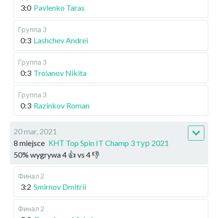
3:0
Pavlenko Taras
Группа 3
0:3
Lashchev Andrei
Группа 3
0:3
Troianov Nikita
Группа 3
0:3
Razinkov Roman
20 mar, 2021
8 miejsce
КНТ Top Spin IT Champ 3 тур 2021
50
%
wygrywa
4
👍 vs
4
👎
Финал 2
3:2
Smirnov Dmitrii
Финал 2