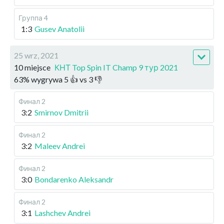
Группа 4
1:3
Gusev Anatolii
25 wrz, 2021
10 miejsce
КНТ Top Spin IT Champ 9 тур 2021
63
%
wygrywa
5
👍 vs
3
👎
Финал 2
3:2
Smirnov Dmitrii
Финал 2
3:2
Maleev Andrei
Финал 2
3:0
Bondarenko Aleksandr
Финал 2
3:1
Lashchev Andrei