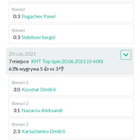
Финал
0:3
Pugachev Pavel
Финал
0:3
Sideltsev Sergei
20 cze, 2021
7 miejsce
КНТ Top Spin 20.06.2021 (0-600)
63
%
wygrywa
5
👍 vs
3
👎
Финал 2
3:0
Kovshar Dmitrii
Финал 2
3:1
Nazarov Aleksandr
Финал 2
2:3
Kariuchenko Dmitrii