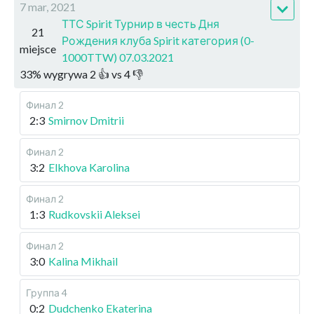
7 mar, 2021
ТТС Spirit Турнир в честь Дня
21
Рождения клуба Spirit категория (0-
miejsce
1000TTW) 07.03.2021
33
%
wygrywa
2
👍 vs
4
👎
Финал 2
2:3
Smirnov Dmitrii
Финал 2
3:2
Elkhova Karolina
Финал 2
1:3
Rudkovskii Aleksei
Финал 2
3:0
Kalina Mikhail
Группа 4
0:2
Dudchenko Ekaterina