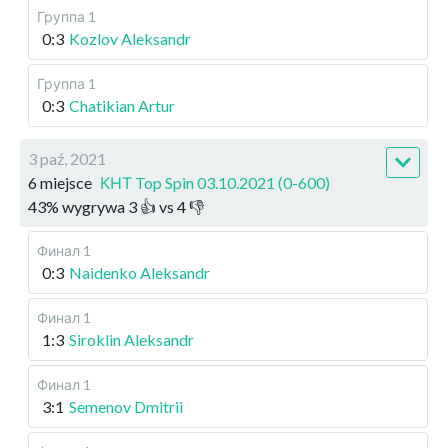
Группа 1
0:3
Kozlov Aleksandr
Группа 1
0:3
Chatikian Artur
3 paź, 2021
6 miejsce
КНТ Top Spin 03.10.2021 (0-600)
43
%
wygrywa
3
👍 vs
4
👎
Финал 1
0:3
Naidenko Aleksandr
Финал 1
1:3
Siroklin Aleksandr
Финал 1
3:1
Semenov Dmitrii