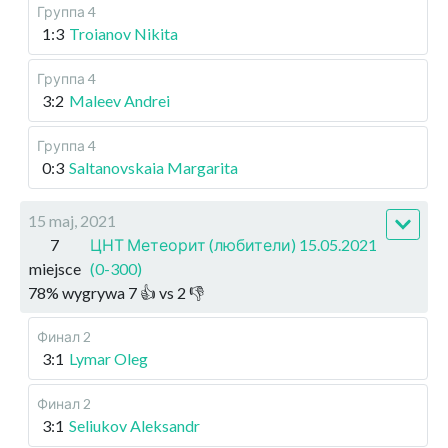
Группа 4
1:3
Troianov Nikita
Группа 4
3:2
Maleev Andrei
Группа 4
0:3
Saltanovskaia Margarita
15 maj, 2021
7
ЦНТ Метеорит (любители) 15.05.2021
miejsce
(0-300)
78
%
wygrywa
7
👍 vs
2
👎
Финал 2
3:1
Lymar Oleg
Финал 2
3:1
Seliukov Aleksandr