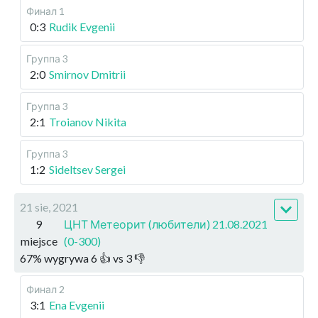
Финал 1
0:3
Rudik Evgenii
Группа 3
2:0
Smirnov Dmitrii
Группа 3
2:1
Troianov Nikita
Группа 3
1:2
Sideltsev Sergei
21 sie, 2021
9
ЦНТ Метеорит (любители) 21.08.2021
miejsce
(0-300)
67
%
wygrywa
6
👍 vs
3
👎
Финал 2
3:1
Ena Evgenii