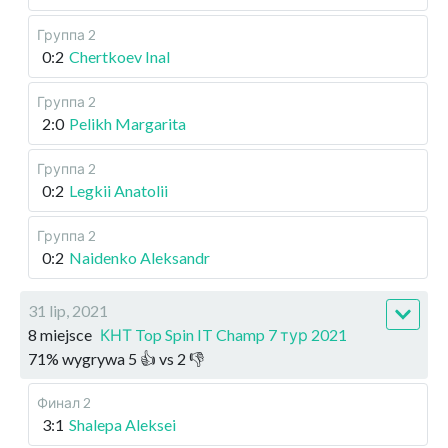
Группа 2
0:2
Chertkoev Inal
Группа 2
2:0
Pelikh Margarita
Группа 2
0:2
Legkii Anatolii
Группа 2
0:2
Naidenko Aleksandr
31 lip, 2021
8 miejsce
КНТ Top Spin IT Champ 7 тур 2021
71
%
wygrywa
5
👍 vs
2
👎
Финал 2
3:1
Shalepa Aleksei