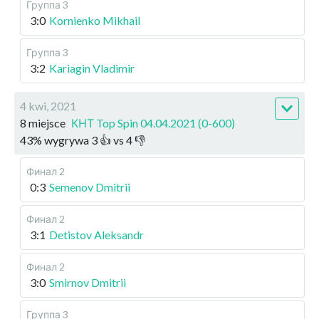
Группа 3
3:0
Kornienko Mikhail
Группа 3
3:2
Kariagin Vladimir
4 kwi, 2021
8 miejsce
КНТ Top Spin 04.04.2021 (0-600)
43
%
wygrywa
3
👍 vs
4
👎
Финал 2
0:3
Semenov Dmitrii
Финал 2
3:1
Detistov Aleksandr
Финал 2
3:0
Smirnov Dmitrii
Группа 3