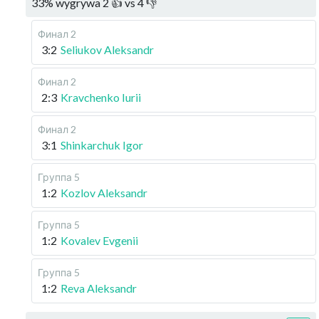
33
%
wygrywa
2
👍 vs
4
👎
Финал 2
3:2
Seliukov Aleksandr
Финал 2
2:3
Kravchenko Iurii
Финал 2
3:1
Shinkarchuk Igor
Группа 5
1:2
Kozlov Aleksandr
Группа 5
1:2
Kovalev Evgenii
Группа 5
1:2
Reva Aleksandr