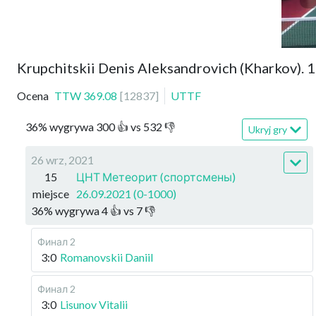
Krupchitskii Denis Aleksandrovich (Kharkov). 
Ocena
TTW
369.08
[
12837
]
UTTF
36
%
wygrywa
300
👍 vs
532
👎
Ukryj gry
26 wrz, 2021
15
ЦНТ Метеорит (спортсмены)
miejsce
26.09.2021 (0-1000)
36
%
wygrywa
4
👍 vs
7
👎
Финал 2
3:0
Romanovskii Daniil
Финал 2
3:0
Lisunov Vitalii