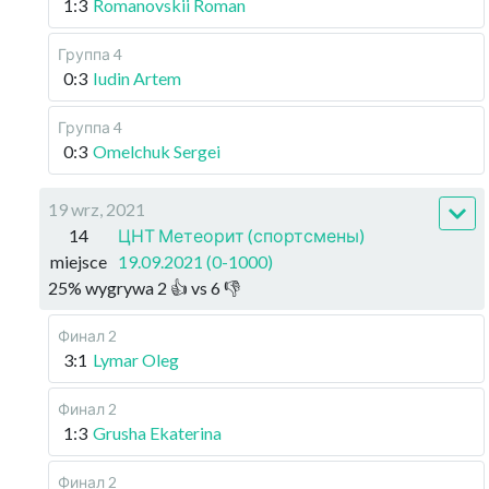
1:3
Romanovskii Roman
Группа 4
0:3
Iudin Artem
Группа 4
0:3
Omelchuk Sergei
19 wrz, 2021
14
ЦНТ Метеорит (спортсмены)
miejsce
19.09.2021 (0-1000)
25
%
wygrywa
2
👍 vs
6
👎
Финал 2
3:1
Lymar Oleg
Финал 2
1:3
Grusha Ekaterina
Финал 2