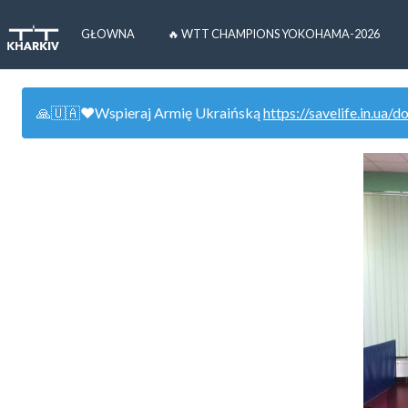
GŁOWNA
🔥 WTT CHAMPIONS YOKOHAMA-2026
🙏🇺🇦❤️Wspieraj Armię Ukraińską
https://savelife.in.ua/d