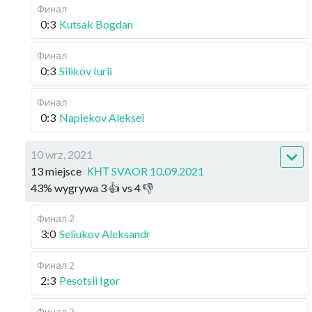
Финал
0:3
Kutsak Bogdan
Финал
0:3
Silikov Iurii
Финал
0:3
Naplekov Aleksei
10 wrz, 2021
13 miejsce
КНТ SVAOR 10.09.2021
43
%
wygrywa
3
👍 vs
4
👎
Финал 2
3:0
Seliukov Aleksandr
Финал 2
2:3
Pesotsii Igor
Финал 2