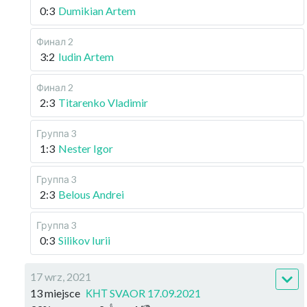
0:3
Dumikian Artem
Финал 2
3:2
Iudin Artem
Финал 2
2:3
Titarenko Vladimir
Группа 3
1:3
Nester Igor
Группа 3
2:3
Belous Andrei
Группа 3
0:3
Silikov Iurii
17 wrz, 2021
13 miejsce
КНТ SVAOR 17.09.2021