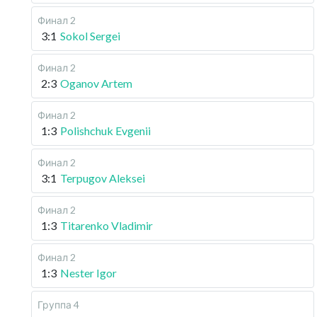
Финал 2
3:1
Sokol Sergei
Финал 2
2:3
Oganov Artem
Финал 2
1:3
Polishchuk Evgenii
Финал 2
3:1
Terpugov Aleksei
Финал 2
1:3
Titarenko Vladimir
Финал 2
1:3
Nester Igor
Группа 4