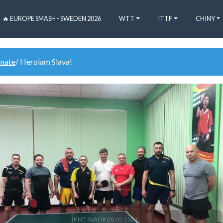
🔥 EUROPE SMASH - SWEDEN 2026
WTT
ITTF
CHINY
onate
/ Heroiam Slava!
КНТ SVAOR 28.05.2021