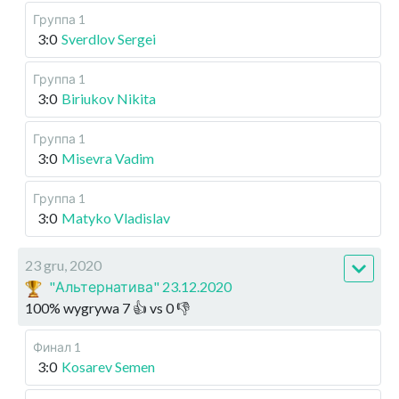
Группа 1
3:0
Sverdlov Sergei
Группа 1
3:0
Biriukov Nikita
Группа 1
3:0
Misevra Vadim
Группа 1
3:0
Matyko Vladislav
23 gru, 2020
"Альтернатива" 23.12.2020
100
%
wygrywa
7
👍 vs
0
👎
Финал 1
3:0
Kosarev Semen