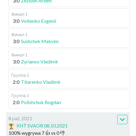
3:0
Zeziulin Artem
Финал 1
3:0
Voitenko Evgenii
Финал 1
3:0
Sushchek Maksim
Финал 1
3:0
Zyrianov Vladimir
Группа 1
2:0
Titarenko Vladimir
Группа 1
2:0
Polishchuk Bogdan
8 paź, 2021
КНТ SVAOR 08.10.2021
100
%
wygrywa
7
👍 vs
0
👎