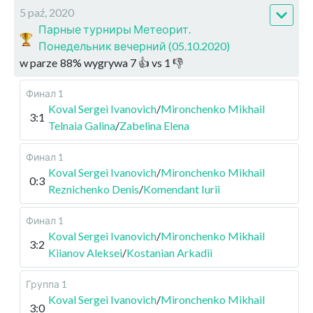
5 paź, 2020
Парные турниры Метеорит.
Понедельник вечерний (05.10.2020)
w parze
88
%
wygrywa
7
👍 vs
1
👎
Финал 1
Koval Sergei Ivanovich
/
Mironchenko Mikhail
3:1
Telnaia Galina
/
Zabelina Elena
Финал 1
Koval Sergei Ivanovich
/
Mironchenko Mikhail
0:3
Reznichenko Denis
/
Komendant Iurii
Финал 1
Koval Sergei Ivanovich
/
Mironchenko Mikhail
3:2
Kiianov Aleksei
/
Kostanian Arkadii
Группа 1
Koval Sergei Ivanovich
/
Mironchenko Mikhail
3:0