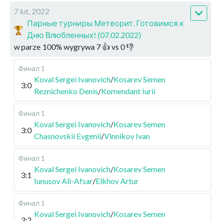
7 lut, 2022
Парные турниры Метеорит. Готовимся к
Дню Влюбленных! (07.02.2022)
w parze
100
%
wygrywa
7
👍 vs
0
👎
Финал 1
Koval Sergei Ivanovich
/
Kosarev Semen
3:0
Reznichenko Denis
/
Komendant Iurii
Финал 1
Koval Sergei Ivanovich
/
Kosarev Semen
3:0
Chasnovskii Evgenii
/
Vinnikov Ivan
Финал 1
Koval Sergei Ivanovich
/
Kosarev Semen
3:1
Iunusov Ali-Afsar
/
Elkhov Artur
Финал 1
Koval Sergei Ivanovich
/
Kosarev Semen
3:2