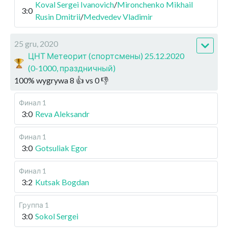
Koval Sergei Ivanovich
/
Mironchenko Mikhail
3:0
Rusin Dmitrii
/
Medvedev Vladimir
25 gru, 2020
ЦНТ Метеорит (спортсмены) 25.12.2020
(0-1000, праздничный)
100
%
wygrywa
8
👍 vs
0
👎
Финал 1
3:0
Reva Aleksandr
Финал 1
3:0
Gotsuliak Egor
Финал 1
3:2
Kutsak Bogdan
Группа 1
3:0
Sokol Sergei