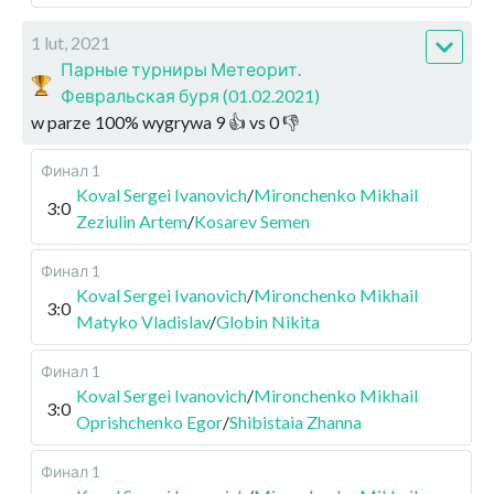
1 lut, 2021
Парные турниры Метеорит.
Февральская буря (01.02.2021)
w parze
100
%
wygrywa
9
👍 vs
0
👎
Финал 1
Koval Sergei Ivanovich
/
Mironchenko Mikhail
3:0
Zeziulin Artem
/
Kosarev Semen
Финал 1
Koval Sergei Ivanovich
/
Mironchenko Mikhail
3:0
Matyko Vladislav
/
Globin Nikita
Финал 1
Koval Sergei Ivanovich
/
Mironchenko Mikhail
3:0
Oprishchenko Egor
/
Shibistaia Zhanna
Финал 1