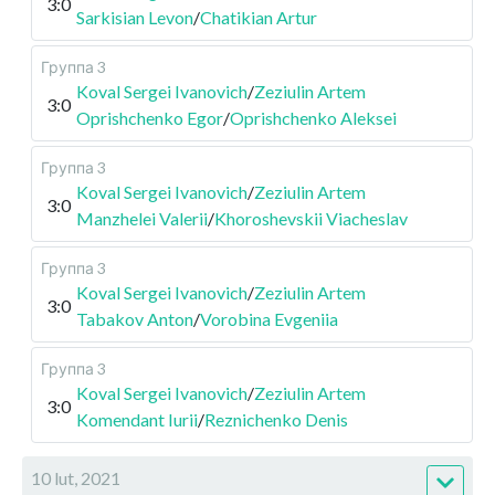
3:0
Sarkisian Levon
/
Chatikian Artur
Группа 3
Koval Sergei Ivanovich
/
Zeziulin Artem
3:0
Oprishchenko Egor
/
Oprishchenko Aleksei
Группа 3
Koval Sergei Ivanovich
/
Zeziulin Artem
3:0
Manzhelei Valerii
/
Khoroshevskii Viacheslav
Группа 3
Koval Sergei Ivanovich
/
Zeziulin Artem
3:0
Tabakov Anton
/
Vorobina Evgeniia
Группа 3
Koval Sergei Ivanovich
/
Zeziulin Artem
3:0
Komendant Iurii
/
Reznichenko Denis
10 lut, 2021