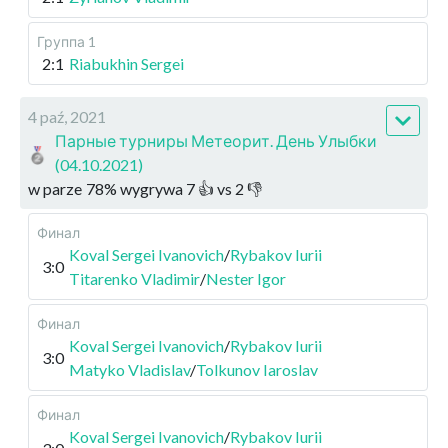
Группа 1
2:1
Riabukhin Sergei
4 paź, 2021
Парные турниры Метеорит. День Улыбки
(04.10.2021)
w parze
78
%
wygrywa
7
👍 vs
2
👎
Финал
Koval Sergei Ivanovich
/
Rybakov Iurii
3:0
Titarenko Vladimir
/
Nester Igor
Финал
Koval Sergei Ivanovich
/
Rybakov Iurii
3:0
Matyko Vladislav
/
Tolkunov Iaroslav
Финал
Koval Sergei Ivanovich
/
Rybakov Iurii