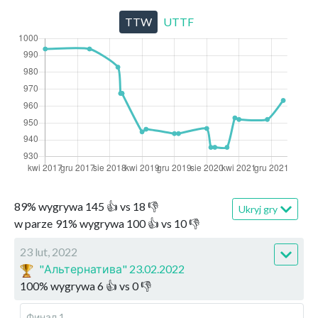
TTW
UTTF
89
%
wygrywa
145
👍 vs
18
👎
Ukryj gry
w parze
91
%
wygrywa
100
👍 vs
10
👎
23 lut, 2022
"Альтернатива" 23.02.2022
100
%
wygrywa
6
👍 vs
0
👎
Финал 1