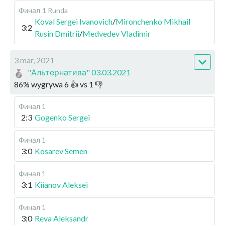
Финал
1 Runda
Koval Sergei Ivanovich
/
Mironchenko Mikhail
3:2
Rusin Dmitrii
/
Medvedev Vladimir
3 mar, 2021
"Альтернатива" 03.03.2021
86
%
wygrywa
6
👍 vs
1
👎
Финал 1
2:3
Gogenko Sergei
Финал 1
3:0
Kosarev Semen
Финал 1
3:1
Kiianov Aleksei
Финал 1
3:0
Reva Aleksandr