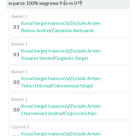
w parze
100
%
wygrywa
9
👍 vs
0
👎
Финал 1
Koval Sergei Ivanovich
/
Zeziulin Artem
3:1
Belous Andrei
/
Zakabluk Aleksandr
Финал 1
Koval Sergei Ivanovich
/
Zeziulin Artem
3:1
Kosarev Semen
/
Gogenko Sergei
Финал 1
Koval Sergei Ivanovich
/
Zeziulin Artem
3:0
Telnoi Nikolai
/
Odnoshevnyi Sergei
Финал 1
Koval Sergei Ivanovich
/
Zeziulin Artem
3:0
Chermenskii Andrei
/
Osipovskii Alen
Группа 3
Koval Sergei Ivanovich
/
Zeziulin Artem