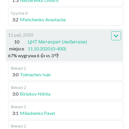
1:3
Nesterenko Dmitrii
Группа 8
3:2
Mishchenko Anastasiia
11 paź, 2020
10
ЦНТ Метеорит (любители)
miejsce
11.10.2020 (0-400)
67
%
wygrywa
6
👍 vs
3
👎
Финал 2
3:0
Tolmachev Ivan
Финал 2
3:0
Biriukov Nikita
Финал 2
3:1
Milashenko Pavel
Финал 2