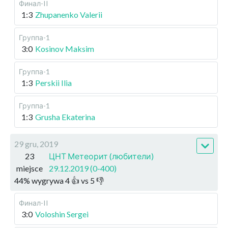
Финал-II
1:3
Zhupanenko Valerii
Группа-1
3:0
Kosinov Maksim
Группа-1
1:3
Perskii Ilia
Группа-1
1:3
Grusha Ekaterina
29 gru, 2019
23
ЦНТ Метеорит (любители)
miejsce
29.12.2019 (0-400)
44
%
wygrywa
4
👍 vs
5
👎
Финал-II
3:0
Voloshin Sergei