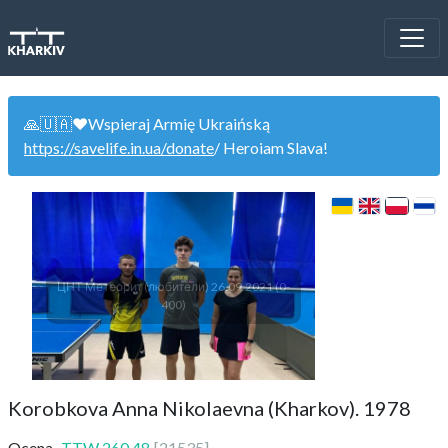
🙏🇺🇦❤️Wspieraj Armię Ukraińską
https://savelife.in.ua/donate
/ Heroiam Slava!
ЦНТ Метеорит (любители) 26.09.2021 (0-
400)
Korobkova Anna Nikolaevna (Kharkov). 1978
Ocena
TTW
260.48
[
21535
]