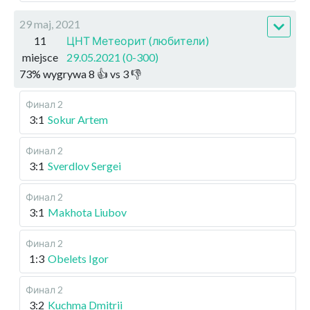
29 maj, 2021
11
ЦНТ Метеорит (любители)
miejsce
29.05.2021 (0-300)
73
%
wygrywa
8
👍 vs
3
👎
Финал 2
3:1
Sokur Artem
Финал 2
3:1
Sverdlov Sergei
Финал 2
3:1
Makhota Liubov
Финал 2
1:3
Obelets Igor
Финал 2
3:2
Kuchma Dmitrii