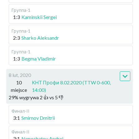
Группа-1
1:3
Kaminskii Sergei
Группа-1
2:3
Sharko Aleksandr
Группа-1
1:3
Begma Vladimir
8 lut, 2020
10
КНТ Профи 8.02.2020 (TTW 0-600,
miejsce
14:00)
29
%
wygrywa
2
👍 vs
5
👎
Финал-II
3:1
Smirnov Dmitrii
Финал-II
3:1
Nepochatov Andrei