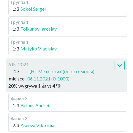
Группа 1
1:3
Sokol Sergei
Группа 1
1:3
Tolkunov Iaroslav
Группа 1
1:3
Matyko Vladislav
6 lis, 2021
27
ЦНТ Метеорит (спортсмены)
miejsce
06.11.2021 (0-1000)
20
%
wygrywa
1
👍 vs
4
👎
Финал 2
1:3
Belous Andrei
Финал 2
2:3
Aseeva Viktoriia