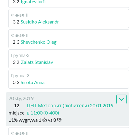
3:2
Ignatev Iurii
Финал-II
3:2
Susidko Aleksandr
Финал-II
2:3
Shevchenko Oleg
Группа-3
3:2
Zaiats Stanislav
Группа-3
0:3
Sirota Anna
20 sty, 2019
12
ЦНТ Метеорит (любители) 20.01.2019
miejsce
в 11:00 (0-400)
11
%
wygrywa
1
👍 vs
8
👎
Финал-II