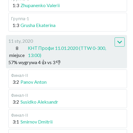
1:3
Zhupanenko Valerii
Группа-1
1:3
Grusha Ekaterina
11 sty, 2020
8
КНТ Профи 11.01.2020 (TTW 0-300,
miejsce
13:00)
57
%
wygrywa
4
👍 vs
3
👎
Финал-II
3:2
Panov Anton
Финал-II
3:2
Susidko Aleksandr
Финал-II
3:1
Smirnov Dmitrii