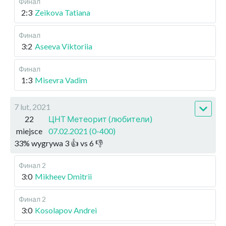
Финал
2:3
Zeikova Tatiana
Финал
3:2
Aseeva Viktoriia
Финал
1:3
Misevra Vadim
7 lut, 2021
22
ЦНТ Метеорит (любители)
miejsce
07.02.2021 (0-400)
33
%
wygrywa
3
👍 vs
6
👎
Финал 2
3:0
Mikheev Dmitrii
Финал 2
3:0
Kosolapov Andrei