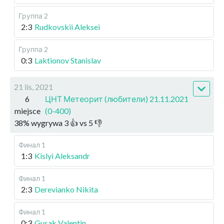
Группа 2
2:3
Rudkovskii Aleksei
Группа 2
0:3
Laktionov Stanislav
21 lis, 2021
6
ЦНТ Метеорит (любители) 21.11.2021
miejsce
(0-400)
38
%
wygrywa
3
👍 vs
5
👎
Финал 1
1:3
Kislyi Aleksandr
Финал 1
2:3
Derevianko Nikita
Финал 1
0:3
Gusak Valentin