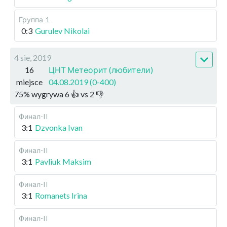
Группа-1
0:3
Gurulev Nikolai
4 sie, 2019
16
ЦНТ Метеорит (любители)
miejsce
04.08.2019 (0-400)
75
%
wygrywa
6
👍 vs
2
👎
Финал-II
3:1
Dzvonka Ivan
Финал-II
3:1
Pavliuk Maksim
Финал-II
3:1
Romanets Irina
Финал-II