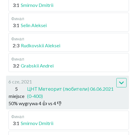
3:1
Smirnov Dmitrii
Финал
3:1
Selin Aleksei
Финал
2:3
Rudkovskii Aleksei
Финал
3:2
Grabskii Andrei
6 cze, 2021
5
ЦНТ Метеорит (любители) 06.06.2021
miejsce
(0-400)
50
%
wygrywa
4
👍 vs
4
👎
Финал
3:1
Smirnov Dmitrii