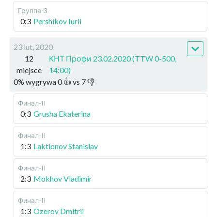
Группа-3
0:3
Pershikov Iurii
23 lut, 2020
12
КНТ Профи 23.02.2020 (TTW 0-500,
miejsce
14:00)
0
%
wygrywa
0
👍 vs
7
👎
Финал-II
0:3
Grusha Ekaterina
Финал-II
1:3
Laktionov Stanislav
Финал-II
2:3
Mokhov Vladimir
Финал-II
1:3
Ozerov Dmitrii