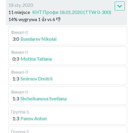
18 sty, 2020
11 miejsce
КНТ Профи 18.01.2020 (TTW 0-300)
14
%
wygrywa
1
👍 vs
6
👎
Финал-II
3:0
Bondarev Nikolai
Финал-II
0:3
Motina Tatiana
Финал-II
1:3
Smirnov Dmitrii
Финал-II
1:3
Shchelkanova Svetlana
Группа-1
1:3
Panov Anton
Группа-1