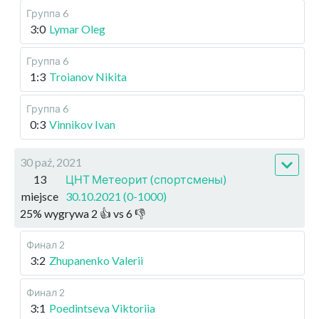
Группа 6
3:0
Lymar Oleg
Группа 6
1:3
Troianov Nikita
Группа 6
0:3
Vinnikov Ivan
30 paź, 2021
13
ЦНТ Метеорит (спортсмены)
miejsce
30.10.2021 (0-1000)
25
%
wygrywa
2
👍 vs
6
👎
Финал 2
3:2
Zhupanenko Valerii
Финал 2
3:1
Poedintseva Viktoriia