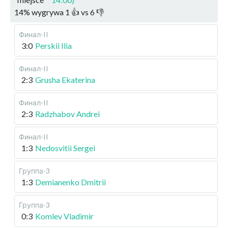
14
%
wygrywa
1
👍 vs
6
👎
Финал-II
3:0
Perskii Ilia
Финал-II
2:3
Grusha Ekaterina
Финал-II
2:3
Radzhabov Andrei
Финал-II
1:3
Nedosvitii Sergei
Группа-3
1:3
Demianenko Dmitrii
Группа-3
0:3
Komlev Vladimir