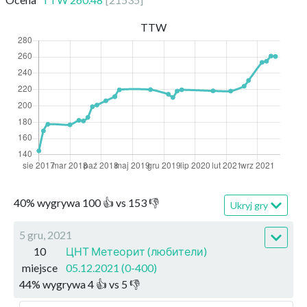
TTW
40
%
wygrywa
100
👍 vs
153
👎
Ukryj gry
5 gru, 2021
10
ЦНТ Метеорит (любители)
miejsce
05.12.2021 (0-400)
44
%
wygrywa
4
👍 vs
5
👎