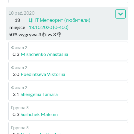
18 paź, 2020
18
ЦНТ Метеорит (любители)
miejsce
18.10.2020 (0-400)
50
%
wygrywa
3
👍 vs
3
👎
Финал 2
0:3
Mishchenko Anastasiia
Финал 2
3:0
Poedintseva Viktoriia
Финал 2
3:1
Shengeliia Tamara
Группа 8
0:3
Sushchek Maksim
Группа 8